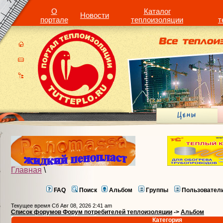
О
Каталог
Новости
портале
теплоизоляции
т
Главная
\
FAQ
Поиск
Альбом
Группы
Пользовател
Текущее время Сб Авг 08, 2026 2:41 am
Список форумов Форум потребителей теплоизоляции
->
Альбом
Категория