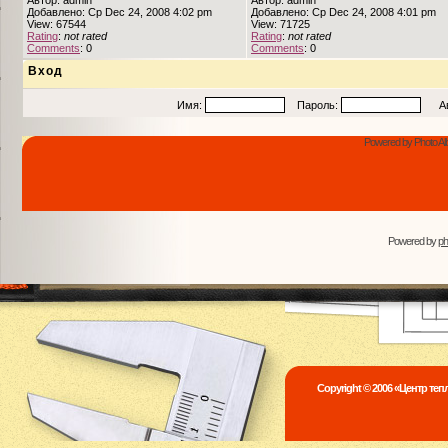
Автор: admin
Автор: admin
Добавлено: Ср Dec 24, 2008 4:02 pm
Добавлено: Ср Dec 24, 2008 4:01 pm
View: 67544
View: 71725
Rating
:
not rated
Rating
:
not rated
Comments
: 0
Comments
: 0
Вход
Имя:
Пароль:
Авто
Powered by Photo Al
Powered by
p
Copyright © 2006 «Центр те