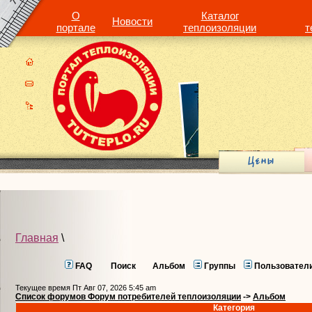
О
Каталог
Новости
портале
теплоизоляции
т
Главная
\
FAQ
Поиск
Альбом
Группы
Пользовател
Текущее время Пт Авг 07, 2026 5:45 am
Список форумов Форум потребителей теплоизоляции
->
Альбом
Категория