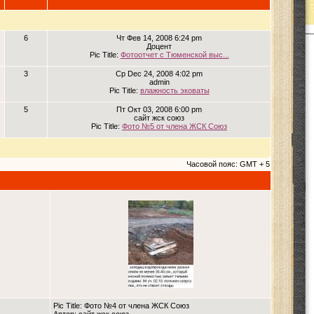
6
Чт Фев 14, 2008 6:24 pm
Доцент
Pic Title:
Фотоотчет с Тюменской выс...
3
Ср Dec 24, 2008 4:02 pm
admin
Pic Title:
влажность эковаты
5
Пт Окт 03, 2008 6:00 pm
сайт жск союз
Pic Title:
Фото №5 от члена ЖСК Союз
Часовой пояс: GMT + 5
Pic Title: Фото №4 от члена ЖСК Союз