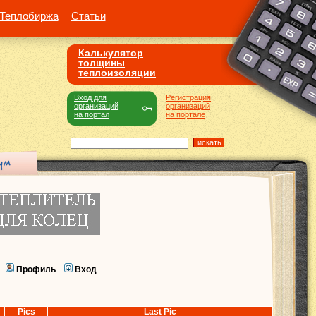
Теплобиржа
Статьи
Калькулятор
толщины
теплоизоляции
Вход для
Регистрация
организаций
организаций
на портал
на портале
Профиль
Вход
Pics
Last Pic