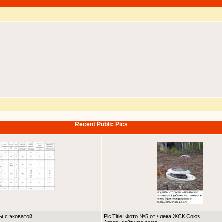
Recent Public Pics
ны с эковатой
Pic Title: Фото №5 от члена ЖСК Союз