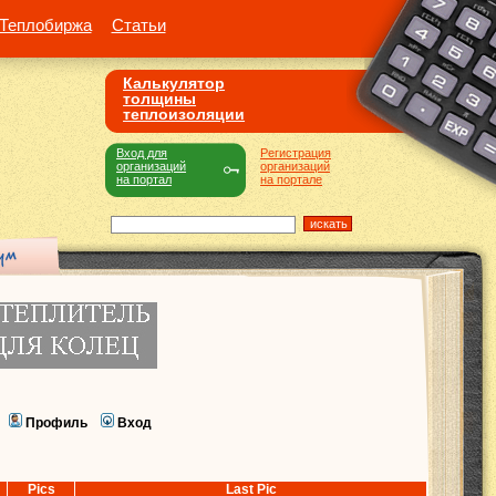
Теплобиржа
Статьи
Калькулятор
толщины
теплоизоляции
Вход для
Регистрация
организаций
организаций
на портал
на портале
Профиль
Вход
Pics
Last Pic