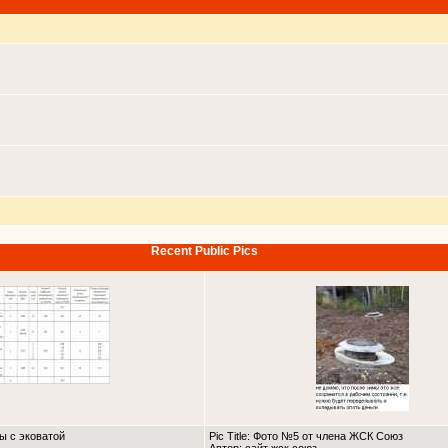
Recent Public Pics
ны с эковатой
Pic Title: Фото №5 от члена ЖСК Союз