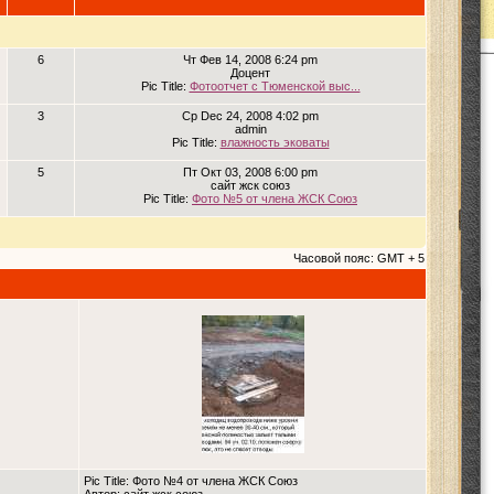
6
Чт Фев 14, 2008 6:24 pm
Доцент
Pic Title:
Фотоотчет с Тюменской выс...
3
Ср Dec 24, 2008 4:02 pm
admin
Pic Title:
влажность эковаты
5
Пт Окт 03, 2008 6:00 pm
сайт жск союз
Pic Title:
Фото №5 от члена ЖСК Союз
Часовой пояс: GMT + 5
Pic Title: Фото №4 от члена ЖСК Союз