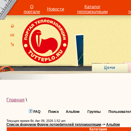
О
Каталог
Новости
портале
теплоизоляции
т
Главная
\
FAQ
Поиск
Альбом
Группы
Пользовате
Текущее время Вс Авг 09, 2026 1:52 am
Список форумов Форум потребителей теплоизоляции
->
Альбом
Категория