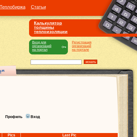
Теплобиржа
Статьи
Калькулятор
толщины
теплоизоляции
Вход для
Регистрация
организаций
организаций
на портал
на портале
Профиль
Вход
Pics
Last Pic