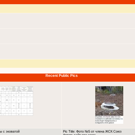
Recent Public Pics
ны с эковатой
Pic Title: Фото №5 от члена ЖСК Союз