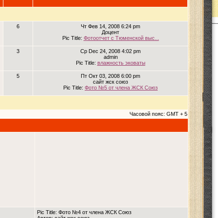
6
Чт Фев 14, 2008 6:24 pm
Доцент
Pic Title:
Фотоотчет с Тюменской выс...
3
Ср Dec 24, 2008 4:02 pm
admin
Pic Title:
влажность эковаты
5
Пт Окт 03, 2008 6:00 pm
сайт жск союз
Pic Title:
Фото №5 от члена ЖСК Союз
Часовой пояс: GMT + 5
Pic Title: Фото №4 от члена ЖСК Союз