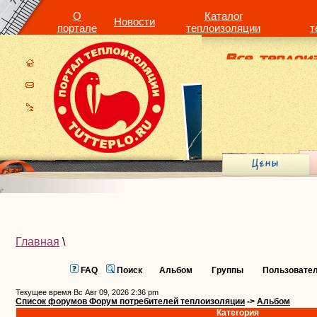
О
Каталог
Новости
портале
теплоизоляции
т
Главная
\
FAQ
Поиск
Альбом
Группы
Пользовате
Текущее время Вс Авг 09, 2026 2:36 pm
Список форумов Форум потребителей теплоизоляции
->
Альбом
Категория