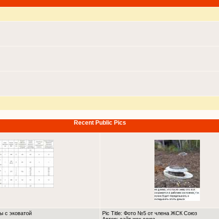
Recent Public Pics
ны с эковатой
Pic Title: Фото №5 от члена ЖСК Союз