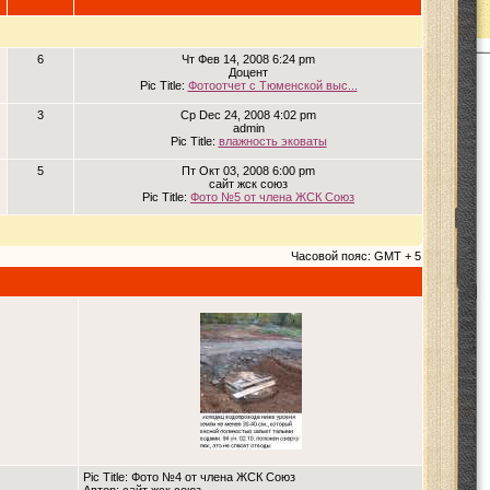
6
Чт Фев 14, 2008 6:24 pm
Доцент
Pic Title:
Фотоотчет с Тюменской выс...
3
Ср Dec 24, 2008 4:02 pm
admin
Pic Title:
влажность эковаты
5
Пт Окт 03, 2008 6:00 pm
сайт жск союз
Pic Title:
Фото №5 от члена ЖСК Союз
Часовой пояс: GMT + 5
Pic Title: Фото №4 от члена ЖСК Союз