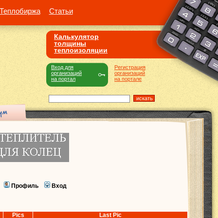
Теплобиржа
Статьи
Калькулятор
толщины
теплоизоляции
Вход для
Регистрация
организаций
организаций
на портал
на портале
Профиль
Вход
Pics
Last Pic