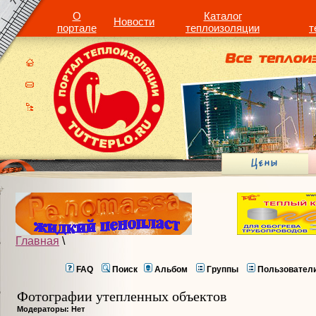
О
Каталог
Новости
портале
теплоизоляции
т
Главная
\
FAQ
Поиск
Альбом
Группы
Пользовател
Фотографии утепленных объектов
Модераторы: Нет