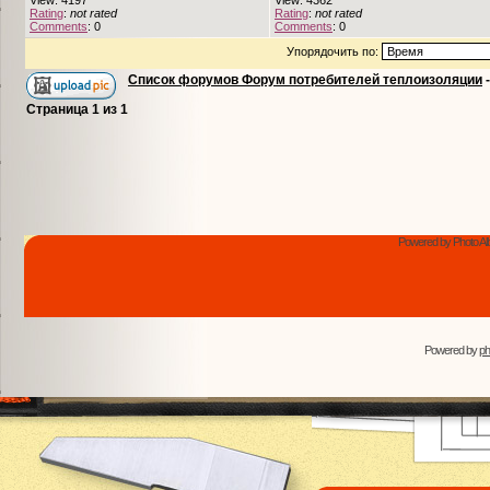
View: 4197
View: 4362
Rating
:
not rated
Rating
:
not rated
Comments
: 0
Comments
: 0
Упорядочить по:
Список форумов Форум потребителей теплоизоляции
Страница
1
из
1
Powered by Photo Al
Powered by
p