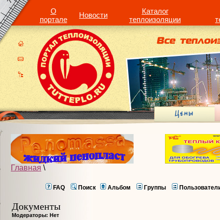
О
Каталог
Новости
портале
теплоизоляции
т
Главная
\
FAQ
Поиск
Альбом
Группы
Пользовател
Документы
Модераторы: Нет