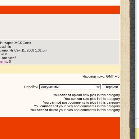
itle: Карта ЖСК Союз
: admin
лено: Чт Сен 11, 2008 1:31 pm
 6708
g
:
not rated
ents
: 0
Часовой пояс: GMT + 5
Перейти:
You
cannot
upload new pics in this category
You
cannot
rate pics in this category
You
cannot
post comments to pics in this category
You
cannot
edit your pics and comments in this category
You
cannot
delete your pics and comments in this category