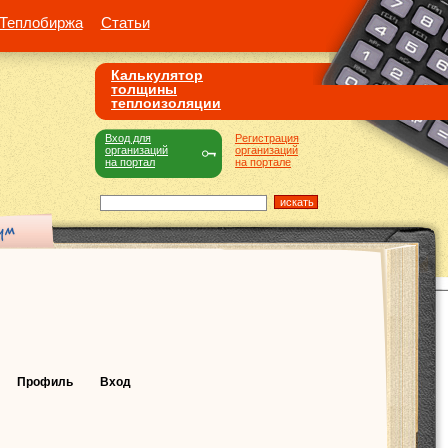
Теплобиржа
Статьи
Калькулятор
толщины
теплоизоляции
Вход для
Регистрация
организаций
организаций
на портал
на портале
Профиль
Вход