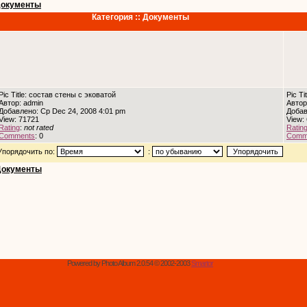
окументы
Категория :: Документы
Pic Title: состав стены с эковатой
Pic T
Автор: admin
Автор
Добавлено: Ср Dec 24, 2008 4:01 pm
Добав
View: 71721
View:
Rating
:
not rated
Ratin
Comments
: 0
Comm
Упорядочить по:
:
Документы
Powered by Photo Album 2.0.54 © 2002-2003
Smartor