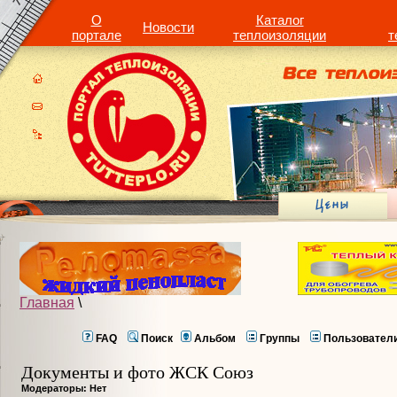
О
Каталог
Новости
портале
теплоизоляции
т
Главная
\
FAQ
Поиск
Альбом
Группы
Пользовател
Документы и фото ЖСК Союз
Модераторы: Нет