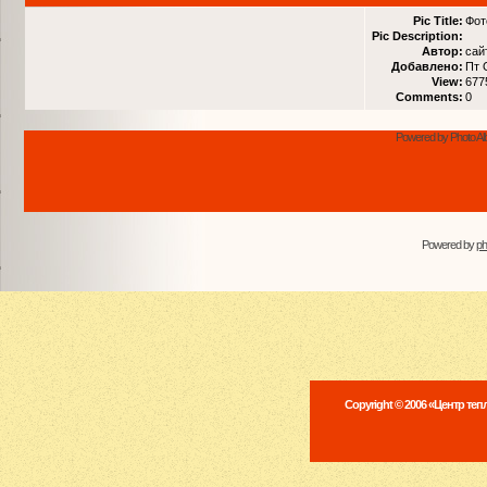
Pic Title:
Фот
Pic Description:
Автор:
сай
Добавлено:
Пт 
View:
677
Comments:
0
Powered by Photo Al
Powered by
p
Copyright © 2006 «Центр те