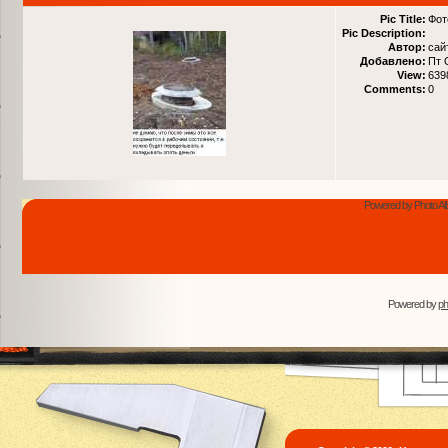
Pic Title:
Фот
Pic Description:
Автор:
сай
Добавлено:
Пт 
View:
639
Comments:
0
Powered by Photo Al
Powered by
p