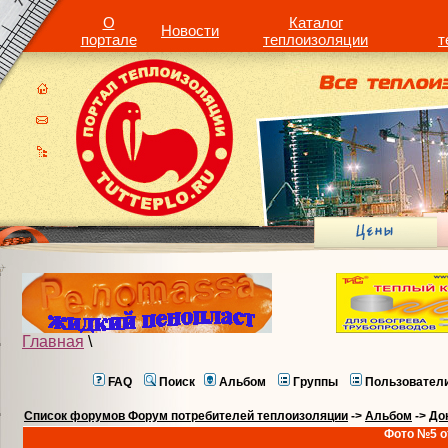
О
Каталог
Новости
портале
теплоизоляции
т
Главная
\
FAQ
Поиск
Альбом
Группы
Пользовател
Список форумов Форум потребителей теплоизоляции
->
Альбом
->
До
Фото №5 о