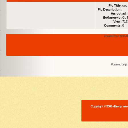
Pic Title:
сос
Pic Description:
Автор:
adm
Добавлено:
Ср 
View:
717
Comments:
0
Powered by Photo Al
Powered by
p
Copyright © 2006 «Центр те