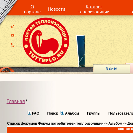
О
Каталог
Новости
портале
теплоизоляции
т
Главная
\
FAQ
Поиск
Альбом
Группы
Пользовател
Список форумов Форум потребителей теплоизоляции
->
Альбом
->
До
состав с