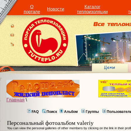
О
Каталог
Новости
портале
теплоизоляции
т
Главная
\
FAQ
Поиск
Альбом
Группы
Пользовател
Персональный фотоальбом valeriy
You can view the personal galleries of other members by clicking on the link in their prof