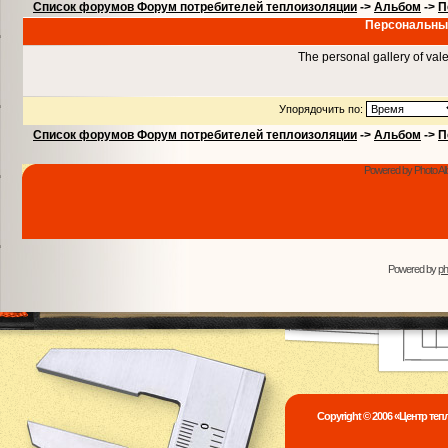
Список форумов Форум потребителей теплоизоляции
->
Альбом
->
П
Персональный
The personal gallery of val
Упорядочить по:
Список форумов Форум потребителей теплоизоляции
->
Альбом
->
П
Powered by Photo Al
Powered by
p
Copyright © 2006 «Центр те