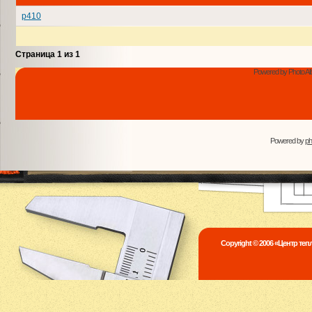
p410
Страница
1
из
1
Powered by Photo Al
Powered by
p
Copyright © 2006 «Центр те