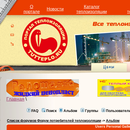
О
Каталог
Новости
портале
теплоизоляции
т
Главная
\
FAQ
Поиск
Альбом
Группы
Пользовател
Список форумов Форум потребителей теплоизоляции
->
Альбом
Users Personal Gall