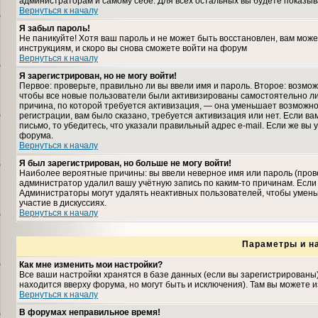
администраторам и самому себе. Для всех остальных вы будете показыв
Вернуться к началу
Я забыл пароль!
Не паникуйте! Хотя ваш пароль и не может быть восстановлен, вам може
инструкциям, и скоро вы снова сможете войти на форум
Вернуться к началу
Я зарегистрирован, но не могу войти!
Первое: проверьте, правильно ли вы ввели имя и пароль. Второе: возмо
чтобы все новые пользователи были активизированы самостоятельно либ
причина, по которой требуется активизация, — она уменьшает возможн
регистрации, вам было сказано, требуется активизация или нет. Если ва
письмо, то убедитесь, что указали правильный адрес e-mail. Если же вы
форума.
Вернуться к началу
Я был зарегистрирован, но больше не могу войти!
Наиболее вероятные причины: вы ввели неверное имя или пароль (прове
администратор удалил вашу учётную запись по каким-то причинам. Если
Администраторы могут удалять неактивных пользователей, чтобы умень
участие в дискуссиях.
Вернуться к началу
Параметры и н
Как мне изменить мои настройки?
Все ваши настройки хранятся в базе данных (если вы зарегистрированы
находится вверху форума, но могут быть и исключения). Там вы можете 
Вернуться к началу
В форумах неправильное время!