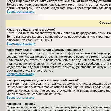
Когда я щёлкаю по ссылке «Отправить e-mail», от меня требуют войти
Только зарегистрированные пользователи могут посылать e-mail через
администратором). Это сделано для того, чтобы предотвратить злоупо
Вернуться к началу
Созда
Как мне создать тему в форуме?
Легко, щёлкните по соответствующей кнопке в окне форума или темы. В
То что вы можете делать в данном форуме перечислено внизу страницы 
отвечать на сообщения и т.д.
)
Вернуться к началу
Как я могу редактировать или удалить сообщение?
Если вы не администратор или модератор форума, вы можете редактиро
сообщение (иногда только в течении некоторого времени с момента соз
Если кто-то уже ответил на ваше сообщение, то под ним появится небо
надпись не появляется, если никто не отвечал на ваше сообщение, она
модератор (они должны сами оставить пометку, где сказано, почему они 
если на него уже кто-то ответил.
Вернуться к началу
Как присоединить подпись к моему сообщению?
Для того чтобы присоединить подпись, вы должны сначала создать её в
Присоединить подпись
в форме отправки сообщения, чтобы подпись до
умолчанию, если отметите соответствующий пункт в вашем профиле (но
убрав галочку
Присоединить подпись
)
Вернуться к началу
Как создать опрос?
Создать опрос легко: когда вы создаёте тему (или редактируете первое 
создания сообщений, вы увидите форму
Создать опрос
. Если же вы её 