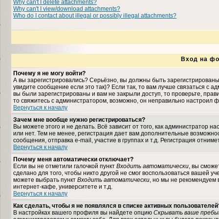
Why can't I delete attachments?
Why can't I view/download attachments?
Who do I contact about illegal or possibly illegal attachments?
Вход на фо
Почему я не могу войти?
А вы зарегистрировались? Серьёзно, вы должны быть зарегистрированы,
увидите сообщение если это так)? Если так, то вам лучше связаться с 
вы были зарегистрированы и вам не закрыли доступ, то проверьте, прави
то свяжитесь с администратором, возможно, он неправильно настроил ф
Вернуться к началу
Зачем мне вообще нужно регистрироваться?
Вы можете этого и не делать. Всё зависит от того, как администратор 
или нет. Тем не менее, регистрация дает вам дополнительные возможн
сообщения, отправка e-mail, участие в группах и т.д. Регистрация отниме
Вернуться к началу
Почему меня автоматически отключает?
Если вы не отметили галочкой пункт
Входить автоматически
, вы сможе
сделано для того, чтобы никто другой не смог воспользоваться вашей уч
можете выбрать пункт
Входить автоматически
, но мы не рекомендуем
интернет-кафе, университете и т.д.
Вернуться к началу
Как сделать, чтобы я не появлялся в списке активных пользователей
В настройках вашего профиля вы найдете опцию
Скрывать ваше пребы