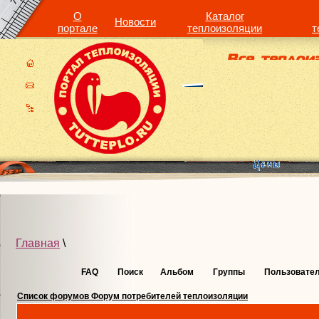
О
Каталог
Новости
портале
теплоизоляции
т
Главная
\
FAQ
Поиск
Альбом
Группы
Пользовате
Список форумов Форум потребителей теплоизоляции