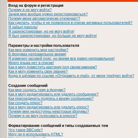
Вход на форум и регистрация
Почему я не могу войти?
Зачем мне вообще нужно регистрироваться?
Почему меня автоматически отключает?
Как сделать, чтобы я не появлялся в списке активных пользователей?
Я забыл пароль!
Я зарегистрирован, но не могу войти!
Я был зарегистрирован, но больше не могу войти!
Параметры и настройки пользователя
Как мне изменить мои настройки?
В форумах неправильное время!
Я изменил часовой пояс, но время все равно неправильное!
Моего языка нет в списке!
Как я могу поместить картинку под своим именем?
Как я могу изменить свое звание?
Когда я щёлкаю по ссылке «Отправить e-mail», от меня требуют войти?
Создание сообщений
Как мне создать тему в форуме?
Как я могу редактировать или удалить сообщение?
Как присоединить подпись к моему сообщению?
Как создать опрос?
Как я могу редактировать или удалить опрос?
Почему мне недоступны некоторые форумы?
Почему я не могу голосовать в опросе?
Форматирование сообщений и типы создаваемых тем
Что такое BBCode?
Могу ли я использовать HTML?