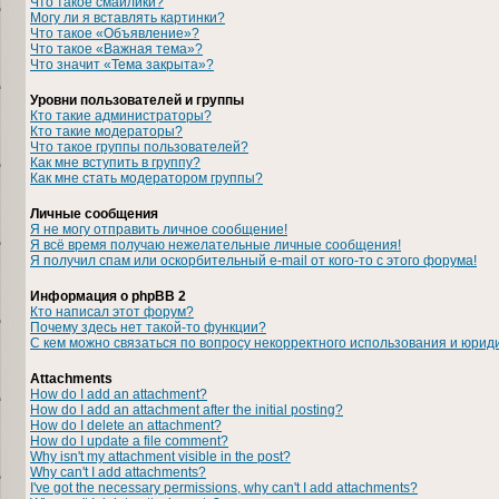
Что такое смайлики?
Могу ли я вставлять картинки?
Что такое «Объявление»?
Что такое «Важная тема»?
Что значит «Тема закрыта»?
Уровни пользователей и группы
Кто такие администраторы?
Кто такие модераторы?
Что такое группы пользователей?
Как мне вступить в группу?
Как мне стать модератором группы?
Личные сообщения
Я не могу отправить личное сообщение!
Я всё время получаю нежелательные личные сообщения!
Я получил спам или оскорбительный e-mail от кого-то с этого форума!
Информация о phpBB 2
Кто написал этот форум?
Почему здесь нет такой-то функции?
С кем можно связаться по вопросу некорректного использования и юрид
Attachments
How do I add an attachment?
How do I add an attachment after the initial posting?
How do I delete an attachment?
How do I update a file comment?
Why isn't my attachment visible in the post?
Why can't I add attachments?
I've got the necessary permissions, why can't I add attachments?