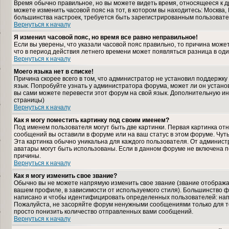
Время обычно правильное, но вы можете видеть время, относящееся к дру
можете изменить часовой пояс на тот, в котором вы находитесь: Москва, К
большинства настроек, требуется быть зарегистрированным пользовате
Вернуться к началу
Я изменил часовой пояс, но время все равно неправильное!
Если вы уверены, что указали часовой пояс правильно, то причина може
что в период действия летнего времени может появляться разница в од
Вернуться к началу
Моего языка нет в списке!
Причина скорее всего в том, что администратор не установил поддержку
язык. Попробуйте узнать у администратора форума, может ли он установ
вы сами можете перевести этот форум на свой язык. Дополнительную и
страницы)
Вернуться к началу
Как я могу поместить картинку под своим именем?
Под именем пользователя могут быть две картинки. Первая картинка отн
сообщений вы оставили в форуме или на ваш статус в этом форуме. Чут
Эта картинка обычно уникальна для каждого пользователя. От администра
аватары могут быть использованы. Если в данном форуме не включена п
причины.
Вернуться к началу
Как я могу изменить свое звание?
Обычно вы не можете напрямую изменить свое звание (звание отображае
вашем профиле, в зависимости от используемого стиля). Большинство ф
написано и чтобы идентифицировать определенных пользователей: нап
Пожалуйста, не засоряйте форум ненужными сообщениями только для то
просто понизить количество отправленных вами сообщений.
Вернуться к началу