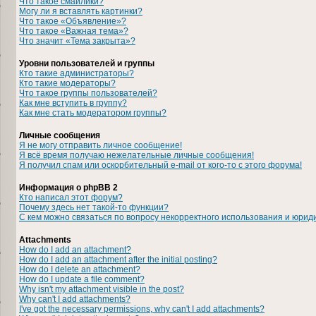
Что такое смайлики?
Могу ли я вставлять картинки?
Что такое «Объявление»?
Что такое «Важная тема»?
Что значит «Тема закрыта»?
Уровни пользователей и группы
Кто такие администраторы?
Кто такие модераторы?
Что такое группы пользователей?
Как мне вступить в группу?
Как мне стать модератором группы?
Личные сообщения
Я не могу отправить личное сообщение!
Я всё время получаю нежелательные личные сообщения!
Я получил спам или оскорбительный e-mail от кого-то с этого форума!
Информация о phpBB 2
Кто написал этот форум?
Почему здесь нет такой-то функции?
С кем можно связаться по вопросу некорректного использования и юрид
Attachments
How do I add an attachment?
How do I add an attachment after the initial posting?
How do I delete an attachment?
How do I update a file comment?
Why isn't my attachment visible in the post?
Why can't I add attachments?
I've got the necessary permissions, why can't I add attachments?