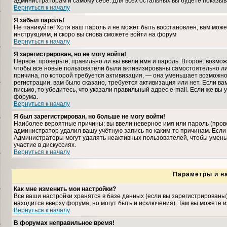
администраторам и самому себе. Для всех остальных вы будете показыв
Вернуться к началу
Я забыл пароль!
Не паникуйте! Хотя ваш пароль и не может быть восстановлен, вам може
инструкциям, и скоро вы снова сможете войти на форум
Вернуться к началу
Я зарегистрирован, но не могу войти!
Первое: проверьте, правильно ли вы ввели имя и пароль. Второе: возмо
чтобы все новые пользователи были активизированы самостоятельно либ
причина, по которой требуется активизация, — она уменьшает возможн
регистрации, вам было сказано, требуется активизация или нет. Если ва
письмо, то убедитесь, что указали правильный адрес e-mail. Если же вы
форума.
Вернуться к началу
Я был зарегистрирован, но больше не могу войти!
Наиболее вероятные причины: вы ввели неверное имя или пароль (прове
администратор удалил вашу учётную запись по каким-то причинам. Если
Администраторы могут удалять неактивных пользователей, чтобы умень
участие в дискуссиях.
Вернуться к началу
Параметры и н
Как мне изменить мои настройки?
Все ваши настройки хранятся в базе данных (если вы зарегистрированы
находится вверху форума, но могут быть и исключения). Там вы можете 
Вернуться к началу
В форумах неправильное время!