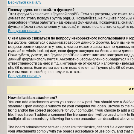
Вернуться к началу
Почему здесь нет такой-то функции?
Этот форум был написан Группой phpBB. Если вы уверены, что какая-то 
думает по этому поводу Группа phpBB. Пожалуйста, не пишите просьбы 
sourceforge чтобы работать над новыми функциями. Пожалуйста, снача
функции (если такое мнение у нас есть) и только после этого следуйте п
Вернуться к началу
С кем можно связаться по вопросу некорректного использования и 
Вы должны связаться с администратором данного форума. Если вы не мо
модератором и спросите у него, с кем вы можете связаться по данному в
(сделайте whois lookup) или, если форум запущен на бесплатном домене (на
Пожалуйста, учтите, что Группа phpBB не имеет никакого контроля над д
данный форум используется. Абсолютно бессмысленно обращаться к Гр
ответственности за него и т.д.), которые не относятся напрямую к вебс
phpBB группы. Если же вы все-таки пошлёте e-mail Группе phpBB об исп
или вы можете вообще не получить ответа.
Вернуться к началу
At
How do I add an attachment?
You can add attachments when you post a new post. You should see a
Add an
standard Open dialogue window for your computer will open. Browse to the file 
liking and/or the correct procedure for your computer. If you choose to add a
file. If you haven't added a comment the filename itself will be used to link to 
multiple attachements by following the same procedure as described above un
The board administrator sets an upper limit for filesize, defined file extensions
your attachments comply with the boards acceptance of use policy, and that t