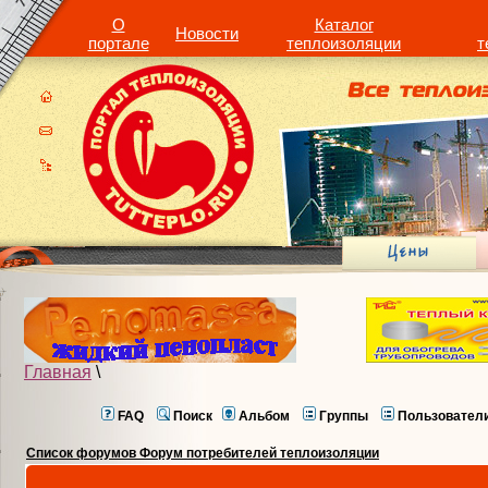
О
Каталог
Новости
портале
теплоизоляции
т
Главная
\
FAQ
Поиск
Альбом
Группы
Пользовател
Список форумов Форум потребителей теплоизоляции