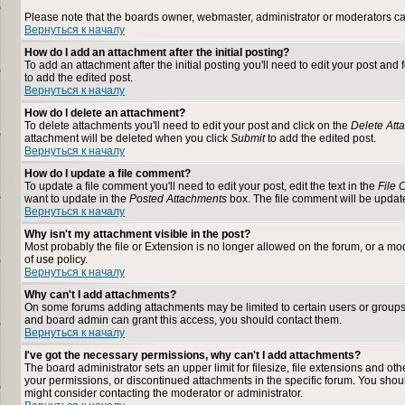
Please note that the boards owner, webmaster, administrator or moderators can n
Вернуться к началу
How do I add an attachment after the initial posting?
To add an attachment after the initial posting you'll need to edit your post a
to add the edited post.
Вернуться к началу
How do I delete an attachment?
To delete attachments you'll need to edit your post and click on the
Delete Att
attachment will be deleted when you click
Submit
to add the edited post.
Вернуться к началу
How do I update a file comment?
To update a file comment you'll need to edit your post, edit the text in the
File
want to update in the
Posted Attachments
box. The file comment will be upda
Вернуться к началу
Why isn't my attachment visible in the post?
Most probably the file or Extension is no longer allowed on the forum, or a mod
of use policy.
Вернуться к началу
Why can't I add attachments?
On some forums adding attachments may be limited to certain users or groups
and board admin can grant this access, you should contact them.
Вернуться к началу
I've got the necessary permissions, why can't I add attachments?
The board administrator sets an upper limit for filesize, file extensions and o
your permissions, or discontinued attachments in the specific forum. You shou
might consider contacting the moderator or administrator.