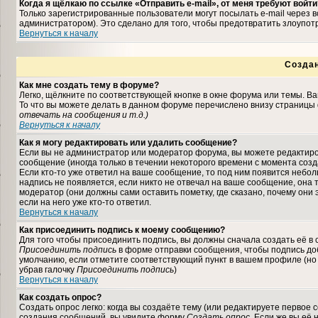
Когда я щёлкаю по ссылке «Отправить e-mail», от меня требуют войти
Только зарегистрированные пользователи могут посылать e-mail через
администратором). Это сделано для того, чтобы предотвратить злоупо
Вернуться к началу
Созда
Как мне создать тему в форуме?
Легко, щёлкните по соответствующей кнопке в окне форума или темы. В
То что вы можете делать в данном форуме перечислено внизу страницы 
отвечать на сообщения и т.д.
)
Вернуться к началу
Как я могу редактировать или удалить сообщение?
Если вы не администратор или модератор форума, вы можете редактиро
сообщение (иногда только в течении некоторого времени с момента соз
Если кто-то уже ответил на ваше сообщение, то под ним появится небо
надпись не появляется, если никто не отвечал на ваше сообщение, она
модератор (они должны сами оставить пометку, где сказано, почему они 
если на него уже кто-то ответил.
Вернуться к началу
Как присоединить подпись к моему сообщению?
Для того чтобы присоединить подпись, вы должны сначала создать её в
Присоединить подпись
в форме отправки сообщения, чтобы подпись до
умолчанию, если отметите соответствующий пункт в вашем профиле (но
убрав галочку
Присоединить подпись
)
Вернуться к началу
Как создать опрос?
Создать опрос легко: когда вы создаёте тему (или редактируете первое 
создания сообщений, вы увидите форму
Создать опрос
. Если же вы её 