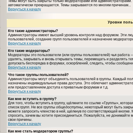
Темы могут быть закрыты только модераторами или администраторами. 
автоматически прекращается. Темы закрываются по многим причинам...
Вернуться к началу
Уровни поль
Кто такие администраторы?
Администраторы имеют высший уровень контроля над форумом. Эти люди
пользователей, создание групп пользователей и назначение модераторо
Вернуться к началу
Кто такие модераторы?
Модераторы это пользователи (или группы пользователей) чья работа —
удалять, закрывать и вновь открывать темы, перемещать и разделять те
допускать беспорядка в форумах, оскорблений, следить, чтобы сообщен
Вернуться к началу
Что такое группы пользователей?
Администраторы могут объединять пользователей в группы. Каждый польз
назначены индивидуальные права доступа. Это облегчает администрат
или предоставлением доступа к приватным форумам и т.д.
Вернуться к началу
Как мне вступить в группу?
Для того, чтобы вступить в группу, щёлкните по ссылке «Группы», которая
список групп. Не все группы
общедоступны
, некоторый могут быть закр
можете запросить членство в ней, щёлкнув по соответствующей кнопке. 
спросить, зачем вы хотите присоединиться. Пожалуйста, не донимайте м
свои причины.
Вернуться к началу
Как мне стать модератором группы?