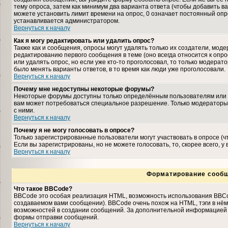
тему опроса, затем как минимум два варианта ответа (чтобы добавить ва
можете установить лимит времени на опрос, 0 означает постоянный опро
устанавливается администратором.
Вернуться к началу
Как я могу редактировать или удалить опрос?
Также как и сообщения, опросы могут удалять только их создатели, мо
редактированию первого сообщения в теме (оно всегда относится к опрос
или удалять опрос, но если уже кто-то проголосовал, то только модерат
было менять варианты ответов, в то время как люди уже проголосовали.
Вернуться к началу
Почему мне недоступны некоторые форумы?
Некоторые форумы доступны только определённым пользователям или гр
вам может потребоваться специальное разрешение. Только модераторы
с ними.
Вернуться к началу
Почему я не могу голосовать в опросе?
Только зарегистрированные пользователи могут участвовать в опросе (
Если вы зарегистрированы, но не можете голосовать, то, скорее всего, у
Вернуться к началу
Форматирование сообщ
Что такое BBCode?
BBCode это особая реализация HTML, возможность использования BBCo
создаваемом вами сообщении). BBCode очень похож на HTML, тэги в нём з
возможностей в создании сообщений. За дополнительной информацией о
формы отправки сообщений.
Вернуться к началу