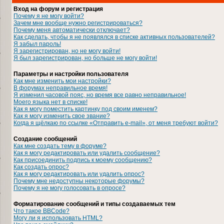
Вход на форум и регистрация
Почему я не могу войти?
Зачем мне вообще нужно регистрироваться?
Почему меня автоматически отключает?
Как сделать, чтобы я не появлялся в списке активных пользователей?
Я забыл пароль!
Я зарегистрирован, но не могу войти!
Я был зарегистрирован, но больше не могу войти!
Параметры и настройки пользователя
Как мне изменить мои настройки?
В форумах неправильное время!
Я изменил часовой пояс, но время все равно неправильное!
Моего языка нет в списке!
Как я могу поместить картинку под своим именем?
Как я могу изменить свое звание?
Когда я щёлкаю по ссылке «Отправить e-mail», от меня требуют войти?
Создание сообщений
Как мне создать тему в форуме?
Как я могу редактировать или удалить сообщение?
Как присоединить подпись к моему сообщению?
Как создать опрос?
Как я могу редактировать или удалить опрос?
Почему мне недоступны некоторые форумы?
Почему я не могу голосовать в опросе?
Форматирование сообщений и типы создаваемых тем
Что такое BBCode?
Могу ли я использовать HTML?