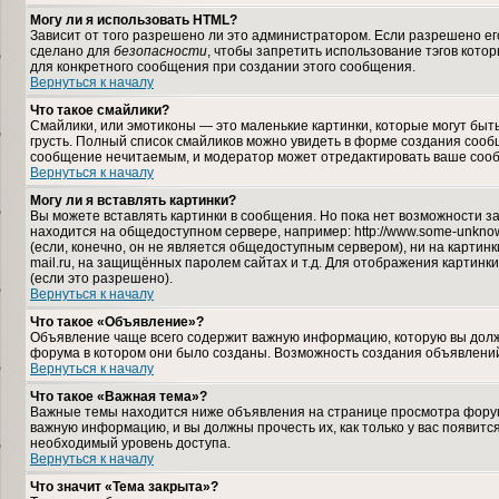
Могу ли я использовать HTML?
Зависит от того разрешено ли это администратором. Если разрешено его 
сделано для
безопасности
, чтобы запретить использование тэгов кото
для конкретного сообщения при создании этого сообщения.
Вернуться к началу
Что такое смайлики?
Смайлики, или эмотиконы — это маленькие картинки, которые могут быть 
грусть. Полный список смайликов можно увидеть в форме создания сообщ
сообщение нечитаемым, и модератор может отредактировать ваше сооб
Вернуться к началу
Могу ли я вставлять картинки?
Вы можете вставлять картинки в сообщения. Но пока нет возможности за
находится на общедоступном сервере, например: http://www.some-unknown-
(если, конечно, он не является общедоступным сервером), ни на карти
mail.ru, на защищённых паролем сайтах и т.д. Для отображения картинк
(если это разрешено).
Вернуться к началу
Что такое «Объявление»?
Объявление чаще всего содержит важную информацию, которую вы должн
форума в котором они было созданы. Возможность создания объявлений
Вернуться к началу
Что такое «Важная тема»?
Важные темы находится ниже объявления на странице просмотра форума,
важную информацию, и вы должны прочесть их, как только у вас появится
необходимый уровень доступа.
Вернуться к началу
Что значит «Тема закрыта»?