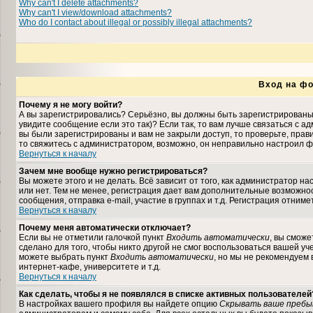
Why can't I delete attachments?
Why can't I view/download attachments?
Who do I contact about illegal or possibly illegal attachments?
Вход на фо
Почему я не могу войти?
А вы зарегистрировались? Серьёзно, вы должны быть зарегистрированы,
увидите сообщение если это так)? Если так, то вам лучше связаться с 
вы были зарегистрированы и вам не закрыли доступ, то проверьте, прави
то свяжитесь с администратором, возможно, он неправильно настроил ф
Вернуться к началу
Зачем мне вообще нужно регистрироваться?
Вы можете этого и не делать. Всё зависит от того, как администратор 
или нет. Тем не менее, регистрация дает вам дополнительные возможн
сообщения, отправка e-mail, участие в группах и т.д. Регистрация отниме
Вернуться к началу
Почему меня автоматически отключает?
Если вы не отметили галочкой пункт
Входить автоматически
, вы сможе
сделано для того, чтобы никто другой не смог воспользоваться вашей уч
можете выбрать пункт
Входить автоматически
, но мы не рекомендуем
интернет-кафе, университете и т.д.
Вернуться к началу
Как сделать, чтобы я не появлялся в списке активных пользователей
В настройках вашего профиля вы найдете опцию
Скрывать ваше пребы