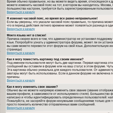
Время обычно правильное, но вы можете видеть время, относящееся к дру
можете изменить часовой пояс на тот, в котором вы находитесь: Москва, К
большинства настроек, требуется быть зарегистрированным пользовате
Вернуться к началу
Я изменил часовой пояс, но время все равно неправильное!
Если вы уверены, что указали часовой пояс правильно, то причина може
что в период действия летнего времени может появляться разница в од
Вернуться к началу
Моего языка нет в списке!
Причина скорее всего в том, что администратор не установил поддержку
язык. Попробуйте узнать у администратора форума, может ли он установ
вы сами можете перевести этот форум на свой язык. Дополнительную и
страницы)
Вернуться к началу
Как я могу поместить картинку под своим именем?
Под именем пользователя могут быть две картинки. Первая картинка отн
сообщений вы оставили в форуме или на ваш статус в этом форуме. Чут
Эта картинка обычно уникальна для каждого пользователя. От администра
аватары могут быть использованы. Если в данном форуме не включена п
причины.
Вернуться к началу
Как я могу изменить свое звание?
Обычно вы не можете напрямую изменить свое звание (звание отображае
вашем профиле, в зависимости от используемого стиля). Большинство ф
написано и чтобы идентифицировать определенных пользователей: нап
Пожалуйста, не засоряйте форум ненужными сообщениями только для то
просто понизить количество отправленных вами сообщений.
Вернуться к началу