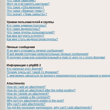
Что такое смайлики?
Могу ли я вставлять картинки?
Что такое «Объявление»?
Что такое «Важная тема»?
Что значит «Тема закрыта»?
Уровни пользователей и группы
Кто такие администраторы?
Кто такие модераторы?
Что такое группы пользователей?
Как мне вступить в группу?
Как мне стать модератором группы?
Личные сообщения
Я не могу отправить личное сообщение!
Я всё время получаю нежелательные личные сообщения!
Я получил спам или оскорбительный e-mail от кого-то с этого форума!
Информация о phpBB 2
Кто написал этот форум?
Почему здесь нет такой-то функции?
С кем можно связаться по вопросу некорректного использования и юрид
Attachments
How do I add an attachment?
How do I add an attachment after the initial posting?
How do I delete an attachment?
How do I update a file comment?
Why isn't my attachment visible in the post?
Why can't I add attachments?
I've got the necessary permissions, why can't I add attachments?