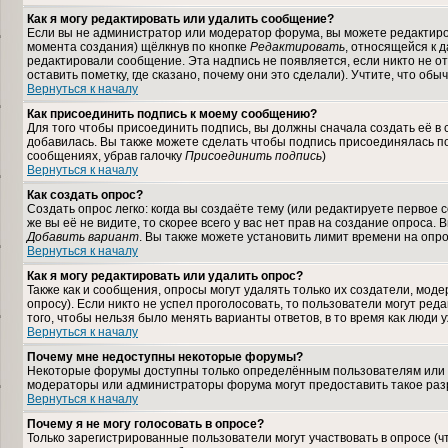
Как я могу редактировать или удалить сообщение?
Если вы не администратор или модератор форума, вы можете редактиров
момента создания) щёлкнув по кнопке
Редактировать
, относящейся к 
редактировали сообщение. Эта надпись не появляется, если никто не 
оставить пометку, где сказано, почему они это сделали). Учтите, что об
Вернуться к началу
Как присоединить подпись к моему сообщению?
Для того чтобы присоединить подпись, вы должны сначала создать её в
добавилась. Вы также можете сделать чтобы подпись присоединялась по
сообщениях, убрав галочку
Присоединить подпись
)
Вернуться к началу
Как создать опрос?
Создать опрос легко: когда вы создаёте тему (или редактируете первое
же вы её не видите, то скорее всего у вас нет прав на создание опроса.
Добавить вариант
. Вы также можете установить лимит времени на опро
Вернуться к началу
Как я могу редактировать или удалить опрос?
Также как и сообщения, опросы могут удалять только их создатели, мод
опросу). Если никто не успел проголосовать, то пользователи могут ред
того, чтобы нельзя было менять варианты ответов, в то время как люди 
Вернуться к началу
Почему мне недоступны некоторые форумы?
Некоторые форумы доступны только определённым пользователям или гр
модераторы или администраторы форума могут предоставить такое разр
Вернуться к началу
Почему я не могу голосовать в опросе?
Только зарегистрированные пользователи могут участвовать в опросе (ч