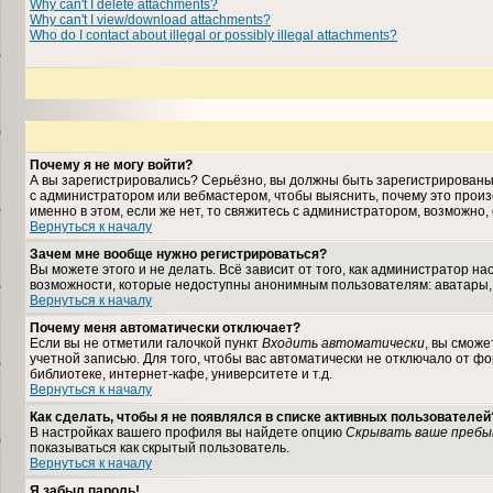
Why can't I delete attachments?
Why can't I view/download attachments?
Who do I contact about illegal or possibly illegal attachments?
Почему я не могу войти?
А вы зарегистрировались? Серьёзно, вы должны быть зарегистрированы, 
с администратором или вебмастером, чтобы выяснить, почему это произ
именно в этом, если же нет, то свяжитесь с администратором, возможно
Вернуться к началу
Зачем мне вообще нужно регистрироваться?
Вы можете этого и не делать. Всё зависит от того, как администратор 
возможности, которые недоступны анонимным пользователям: аватары, лич
Вернуться к началу
Почему меня автоматически отключает?
Если вы не отметили галочкой пункт
Входить автоматически
, вы сможе
учетной записью. Для того, чтобы вас автоматически не отключало от ф
библиотеке, интернет-кафе, университете и т.д.
Вернуться к началу
Как сделать, чтобы я не появлялся в списке активных пользователей
В настройках вашего профиля вы найдете опцию
Скрывать ваше пребы
показываться как скрытый пользователь.
Вернуться к началу
Я забыл пароль!