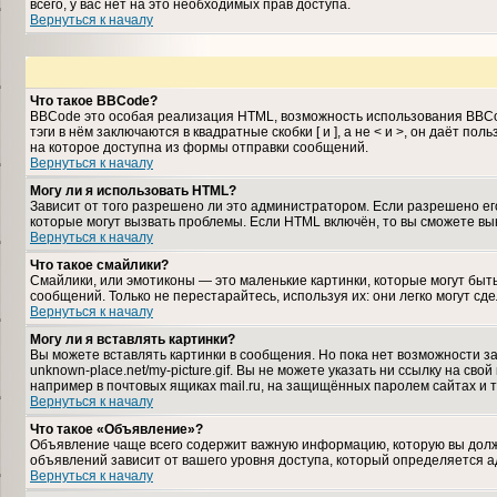
всего, у вас нет на это необходимых прав доступа.
Вернуться к началу
Что такое BBCode?
BBCode это особая реализация HTML, возможность использования BBCo
тэги в нём заключаются в квадратные скобки [ и ], а не < и >, он даё
на которое доступна из формы отправки сообщений.
Вернуться к началу
Могу ли я использовать HTML?
Зависит от того разрешено ли это администратором. Если разрешено его 
которые могут вызвать проблемы. Если HTML включён, то вы сможете вы
Вернуться к началу
Что такое смайлики?
Смайлики, или эмотиконы — это маленькие картинки, которые могут быть
сообщений. Только не перестарайтесь, используя их: они легко могут 
Вернуться к началу
Могу ли я вставлять картинки?
Вы можете вставлять картинки в сообщения. Но пока нет возможности за
unknown-place.net/my-picture.gif. Вы не можете указать ни ссылку на с
например в почтовых ящиках mail.ru, на защищённых паролем сайтах и т
Вернуться к началу
Что такое «Объявление»?
Объявление чаще всего содержит важную информацию, которую вы должн
объявлений зависит от вашего уровня доступа, который определяется 
Вернуться к началу