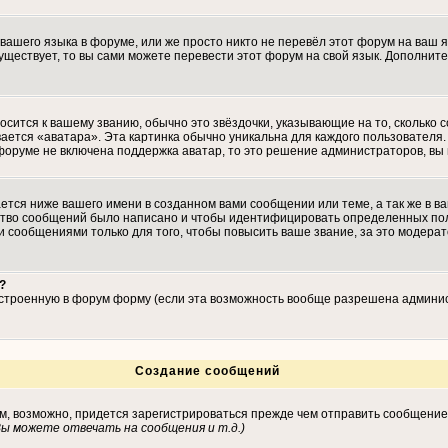
 вашего языка в форуме, или же просто никто не перевёл этот форум на ваш 
существует, то вы сами можете перевести этот форум на свой язык. Дополн
осится к вашему званию, обычно это звёздочки, указывающие на то, сколько 
ается «аватара». Эта картинка обычно уникальна для каждого пользователя. 
 форуме не включена поддержка аватар, то это решение администраторов, вы
тся ниже вашего имени в созданном вами сообщении или теме, а так же в ва
ество сообщений было написано и чтобы идентифицировать определенных по
 сообщениями только для того, чтобы повысить ваше звание, за это модера
?
встроенную в форум форму (если эта возможность вообще разрешена админис
Создание сообщений
ам, возможно, придется зарегистрироваться прежде чем отправить сообщение
ы можете отвечать на сообщения и т.д.
)