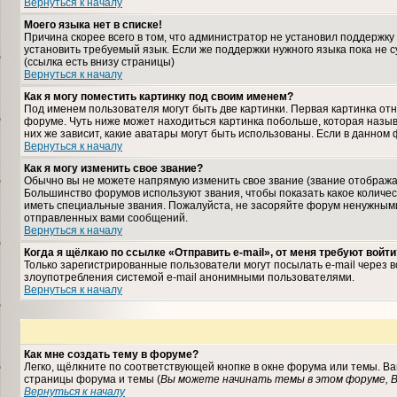
Вернуться к началу
Моего языка нет в списке!
Причина скорее всего в том, что администратор не установил поддержку
установить требуемый язык. Если же поддержки нужного языка пока не 
(ссылка есть внизу страницы)
Вернуться к началу
Как я могу поместить картинку под своим именем?
Под именем пользователя могут быть две картинки. Первая картинка отн
форуме. Чуть ниже может находиться картинка побольше, которая назыв
них же зависит, какие аватары могут быть использованы. Если в данном
Вернуться к началу
Как я могу изменить свое звание?
Обычно вы не можете напрямую изменить свое звание (звание отображае
Большинство форумов используют звания, чтобы показать какое колич
иметь специальные звания. Пожалуйста, не засоряйте форум ненужными
отправленных вами сообщений.
Вернуться к началу
Когда я щёлкаю по ссылке «Отправить e-mail», от меня требуют войти
Только зарегистрированные пользователи могут посылать e-mail через 
злоупотребления системой e-mail анонимными пользователями.
Вернуться к началу
Как мне создать тему в форуме?
Легко, щёлкните по соответствующей кнопке в окне форума или темы. В
страницы форума и темы (
Вы можете начинать темы в этом форуме, В
Вернуться к началу