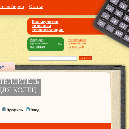
Теплобиржа
Статьи
Калькулятор
толщины
теплоизоляции
Вход для
Регистрация
организаций
организаций
на портал
на портале
Профиль
Вход