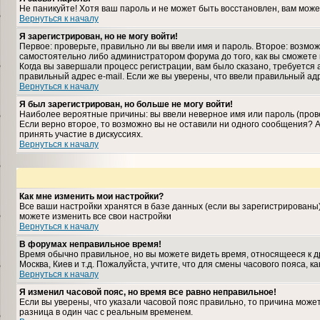
Не паникуйте! Хотя ваш пароль и не может быть восстановлен, вам може
Вернуться к началу
Я зарегистрирован, но не могу войти!
Первое: проверьте, правильно ли вы ввели имя и пароль. Второе: возм
самостоятельно либо администратором форума до того, как вы сможете 
Когда вы завершали процесс регистрации, вам было сказано, требуется а
правильный адрес e-mail. Если же вы уверены, что ввели правильный ад
Вернуться к началу
Я был зарегистрирован, но больше не могу войти!
Наиболее вероятные причины: вы ввели неверное имя или пароль (прове
Если верно второе, то возможно вы не оставили ни одного сообщения?
принять участие в дискуссиях.
Вернуться к началу
Как мне изменить мои настройки?
Все ваши настройки хранятся в базе данных (если вы зарегистрированы
можете изменить все свои настройки
Вернуться к началу
В форумах неправильное время!
Время обычно правильное, но вы можете видеть время, относящееся к дру
Москва, Киев и т.д. Пожалуйста, учтите, что для смены часового пояса,
Вернуться к началу
Я изменил часовой пояс, но время все равно неправильное!
Если вы уверены, что указали часовой пояс правильно, то причина може
разница в один час с реальным временем.