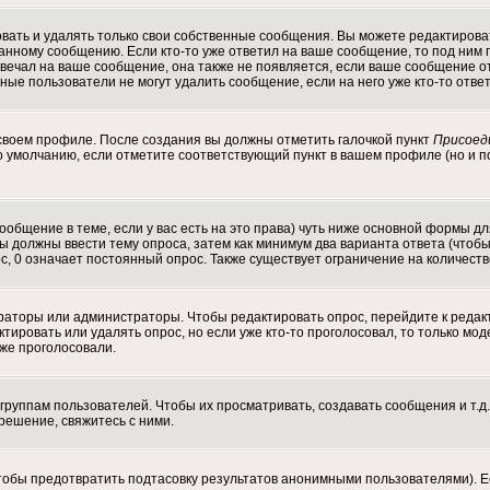
ать и удалять только свои собственные сообщения. Вы можете редактироват
данному сообщению. Если кто-то уже ответил на ваше сообщение, то под ним 
отвечал на ваше сообщение, она также не появляется, если ваше сообщение
ычные пользователи не могут удалить сообщение, если на него уже кто-то отве
 своем профиле. После создания вы должны отметить галочкой пункт
Присоед
 умолчанию, если отметите соответствующий пункт в вашем профиле (но и п
 сообщение в теме, если у вас есть на это права) чуть ниже основной формы
 Вы должны ввести тему опроса, затем как минимум два варианта ответа (чтоб
с, 0 означает постоянный опрос. Также существует ограничение на количест
ераторы или администраторы. Чтобы редактировать опрос, перейдите к редак
актировать или удалять опрос, но если уже кто-то проголосовал, то только м
уже проголосовали.
уппам пользователей. Чтобы их просматривать, создавать сообщения и т.д.
ешение, свяжитесь с ними.
тобы предотвратить подтасовку результатов анонимными пользователями). Ес