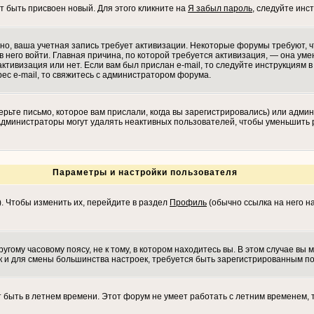
т быть присвоен новый. Для этого кликните на
Я забыл пароль
, следуйте инс
ожно, ваша учетная запись требует активизации. Некоторые форумы требуют,
в него войти. Главная причина, по которой требуется активизация, — она у
ктивизация или нет. Если вам был прислан e-mail, то следуйте инструкциям в 
рес e-mail, то свяжитесь с администратором форума.
рьте письмо, которое вам прислали, когда вы зарегистрировались) или админ
 Администраторы могут удалять неактивных пользователей, чтобы уменьшить 
Параметры и настройки пользователя
). Чтобы изменить их, перейдите в раздел
Профиль
(обычно ссылка на него на
гому часовому поясу, не к тому, в котором находитесь вы. В этом случае вы м
 как и для смены большинства настроек, требуется быть зарегистрированным п
т быть в летнем времени. Этот форум не умеет работать с летним временем, 