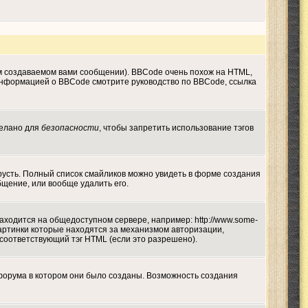
м создаваемом вами сообщении). BBCode очень похож на HTML,
й информацией о BBCode смотрите руководство по BBCode, ссылка
делано для
безопасности
, чтобы запретить использование тэгов
грусть. Полный список смайликов можно увидеть в форме создания
бщение, или вообще удалить его.
находится на общедоступном сервере, например: http://www.some-
а картинки которые находятся за механизмом авторизации,
 соответствующий тэг HTML (если это разрешено).
форума в котором они было созданы. Возможность создания