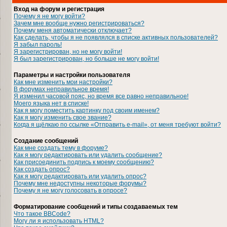
Вход на форум и регистрация
Почему я не могу войти?
Зачем мне вообще нужно регистрироваться?
Почему меня автоматически отключает?
Как сделать, чтобы я не появлялся в списке активных пользователей?
Я забыл пароль!
Я зарегистрирован, но не могу войти!
Я был зарегистрирован, но больше не могу войти!
Параметры и настройки пользователя
Как мне изменить мои настройки?
В форумах неправильное время!
Я изменил часовой пояс, но время все равно неправильное!
Моего языка нет в списке!
Как я могу поместить картинку под своим именем?
Как я могу изменить свое звание?
Когда я щёлкаю по ссылке «Отправить e-mail», от меня требуют войти?
Создание сообщений
Как мне создать тему в форуме?
Как я могу редактировать или удалить сообщение?
Как присоединить подпись к моему сообщению?
Как создать опрос?
Как я могу редактировать или удалить опрос?
Почему мне недоступны некоторые форумы?
Почему я не могу голосовать в опросе?
Форматирование сообщений и типы создаваемых тем
Что такое BBCode?
Могу ли я использовать HTML?