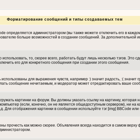
Форматирование сообщений и типы создаваемых тем
de определяется администратором (вы также можете отключить его в каждо
т пользователю больше возможностей в создании сообщений. За дополнительно
использовать, то, скорее всего, работать будут лишь несколько тэгов. Это с
ключить его для конкретного сообщения при создании этого сообщения.
 использованы для выражения чувств, например :) значит радость, :( значит 
сделать сообщение нечитаемым, и модератор может отредактировать ваше соо
гружать картинки на форум. Вы должны указать ссылку на картинку, которая 
вой компьютер (если, конечно, он не является общедоступным сервером), ни н
.д. Для отображения картинки в сообщении используйте тэг [img] BBCode или
ы прочесть как можно скорее. Объявления всегда находится в самом верху 
администратором.