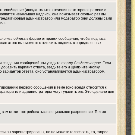
ь сообщение (иногда только в течении некоторого времени с
появится небольшая надпись, она показывает сколько раз вы
 отредактировал администратор или модератор (они должны сами
тил.
инить подпись
в форме отправки сообщения, чтобы подпись
осле этого вы сможете отключить подпись в определенных
 для создания сообщений, вы увидите форму
Создать опрос
. Если
ы добавить вариант ответа, введите его и щёлкните кнопку
во вариантов ответа, оно устанавливается администратором.
тированию первого сообщения в теме (оно всегда относится к
одераторы или администраторы могут удалить его. Это сделано для
, вам может потребоваться специальное разрешение. Только
ли вы зарегистрированы, но не можете голосовать, то, скорее