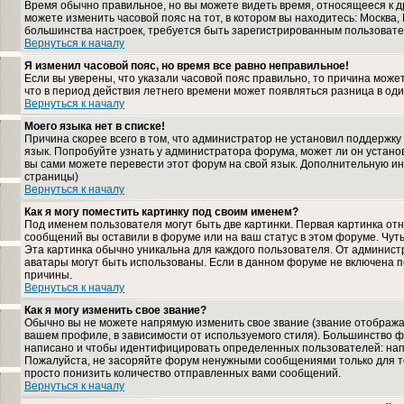
Время обычно правильное, но вы можете видеть время, относящееся к дру
можете изменить часовой пояс на тот, в котором вы находитесь: Москва, К
большинства настроек, требуется быть зарегистрированным пользовате
Вернуться к началу
Я изменил часовой пояс, но время все равно неправильное!
Если вы уверены, что указали часовой пояс правильно, то причина може
что в период действия летнего времени может появляться разница в од
Вернуться к началу
Моего языка нет в списке!
Причина скорее всего в том, что администратор не установил поддержку
язык. Попробуйте узнать у администратора форума, может ли он установ
вы сами можете перевести этот форум на свой язык. Дополнительную и
страницы)
Вернуться к началу
Как я могу поместить картинку под своим именем?
Под именем пользователя могут быть две картинки. Первая картинка отн
сообщений вы оставили в форуме или на ваш статус в этом форуме. Чут
Эта картинка обычно уникальна для каждого пользователя. От администра
аватары могут быть использованы. Если в данном форуме не включена п
причины.
Вернуться к началу
Как я могу изменить свое звание?
Обычно вы не можете напрямую изменить свое звание (звание отображае
вашем профиле, в зависимости от используемого стиля). Большинство ф
написано и чтобы идентифицировать определенных пользователей: нап
Пожалуйста, не засоряйте форум ненужными сообщениями только для то
просто понизить количество отправленных вами сообщений.
Вернуться к началу