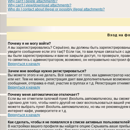
Why can't I delete attachments?
Why can't I view/download attachments?
Who do I contact about illegal or possibly illegal attachments?
Вход на фо
Почему я не могу войти?
А вы зарегистрировались? Серьёзно, вы должны быть зарегистрированы,
увидите сообщение если это так)? Если так, то вам лучше связаться с 
вы были зарегистрированы и вам не закрыли доступ, то проверьте, прави
то свяжитесь с администратором, возможно, он неправильно настроил ф
Вернуться к началу
Зачем мне вообще нужно регистрироваться?
Вы можете этого и не делать. Всё зависит от того, как администратор 
или нет. Тем не менее, регистрация дает вам дополнительные возможн
сообщения, отправка e-mail, участие в группах и т.д. Регистрация отниме
Вернуться к началу
Почему меня автоматически отключает?
Если вы не отметили галочкой пункт
Входить автоматически
, вы сможе
сделано для того, чтобы никто другой не смог воспользоваться вашей уч
можете выбрать пункт
Входить автоматически
, но мы не рекомендуем
интернет-кафе, университете и т.д.
Вернуться к началу
Как сделать, чтобы я не появлялся в списке активных пользователей
В настройках вашего профиля вы найдете опцию
Скрывать ваше пребы