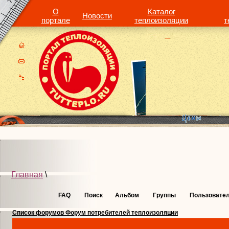
О
Каталог
Новости
портале
теплоизоляции
т
Главная
\
FAQ
Поиск
Альбом
Группы
Пользовате
Список форумов Форум потребителей теплоизоляции