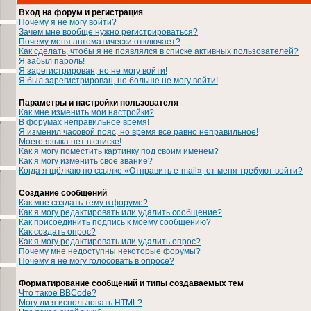
Вход на форум и регистрация
Почему я не могу войти?
Зачем мне вообще нужно регистрироваться?
Почему меня автоматически отключает?
Как сделать, чтобы я не появлялся в списке активных пользователей?
Я забыл пароль!
Я зарегистрирован, но не могу войти!
Я был зарегистрирован, но больше не могу войти!
Параметры и настройки пользователя
Как мне изменить мои настройки?
В форумах неправильное время!
Я изменил часовой пояс, но время все равно неправильное!
Моего языка нет в списке!
Как я могу поместить картинку под своим именем?
Как я могу изменить свое звание?
Когда я щёлкаю по ссылке «Отправить e-mail», от меня требуют войти?
Создание сообщений
Как мне создать тему в форуме?
Как я могу редактировать или удалить сообщение?
Как присоединить подпись к моему сообщению?
Как создать опрос?
Как я могу редактировать или удалить опрос?
Почему мне недоступны некоторые форумы?
Почему я не могу голосовать в опросе?
Форматирование сообщений и типы создаваемых тем
Что такое BBCode?
Могу ли я использовать HTML?