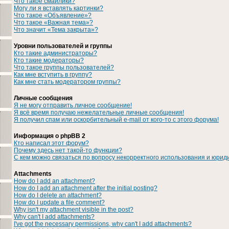
Что такое смайлики?
Могу ли я вставлять картинки?
Что такое «Объявление»?
Что такое «Важная тема»?
Что значит «Тема закрыта»?
Уровни пользователей и группы
Кто такие администраторы?
Кто такие модераторы?
Что такое группы пользователей?
Как мне вступить в группу?
Как мне стать модератором группы?
Личные сообщения
Я не могу отправить личное сообщение!
Я всё время получаю нежелательные личные сообщения!
Я получил спам или оскорбительный e-mail от кого-то с этого форума!
Информация о phpBB 2
Кто написал этот форум?
Почему здесь нет такой-то функции?
С кем можно связаться по вопросу некорректного использования и юрид
Attachments
How do I add an attachment?
How do I add an attachment after the initial posting?
How do I delete an attachment?
How do I update a file comment?
Why isn't my attachment visible in the post?
Why can't I add attachments?
I've got the necessary permissions, why can't I add attachments?