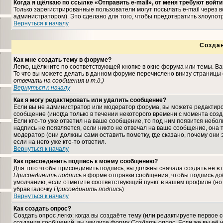
Когда я щёлкаю по ссылке «Отправить e-mail», от меня требуют войти
Только зарегистрированные пользователи могут посылать e-mail через
администратором). Это сделано для того, чтобы предотвратить злоупо
Вернуться к началу
Созда
Как мне создать тему в форуме?
Легко, щёлкните по соответствующей кнопке в окне форума или темы. В
То что вы можете делать в данном форуме перечислено внизу страницы 
отвечать на сообщения и т.д.
)
Вернуться к началу
Как я могу редактировать или удалить сообщение?
Если вы не администратор или модератор форума, вы можете редактиро
сообщение (иногда только в течении некоторого времени с момента соз
Если кто-то уже ответил на ваше сообщение, то под ним появится небо
надпись не появляется, если никто не отвечал на ваше сообщение, она
модератор (они должны сами оставить пометку, где сказано, почему они 
если на него уже кто-то ответил.
Вернуться к началу
Как присоединить подпись к моему сообщению?
Для того чтобы присоединить подпись, вы должны сначала создать её в
Присоединить подпись
в форме отправки сообщения, чтобы подпись до
умолчанию, если отметите соответствующий пункт в вашем профиле (но
убрав галочку
Присоединить подпись
)
Вернуться к началу
Как создать опрос?
Создать опрос легко: когда вы создаёте тему (или редактируете первое 
создания сообщений, вы увидите форму
Создать опрос
. Если же вы её 