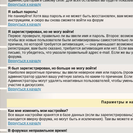
администраторам и самому себе. Для всех остальных вы будете показыв
Вернуться к началу
Я забыл пароль!
Не паникуйте! Хотя ваш пароль и не может быть восстановлен, вам може
инструкциям, и скоро вы снова сможете войти на форум
Вернуться к началу
Я зарегистрирован, но не могу войти!
Первое: проверьте, правильно ли вы ввели имя и пароль. Второе: возмо
чтобы все новые пользователи были активизированы самостоятельно либ
причина, по которой требуется активизация, — она уменьшает возможн
регистрации, вам было сказано, требуется активизация или нет. Если ва
письмо, то убедитесь, что указали правильный адрес e-mail. Если же вы
форума.
Вернуться к началу
Я был зарегистрирован, но больше не могу войти!
Наиболее вероятные причины: вы ввели неверное имя или пароль (прове
администратор удалил вашу учётную запись по каким-то причинам. Если
Администраторы могут удалять неактивных пользователей, чтобы умень
участие в дискуссиях.
Вернуться к началу
Параметры и н
Как мне изменить мои настройки?
Все ваши настройки хранятся в базе данных (если вы зарегистрированы
находится вверху форума, но могут быть и исключения). Там вы можете 
Вернуться к началу
В форумах неправильное время!