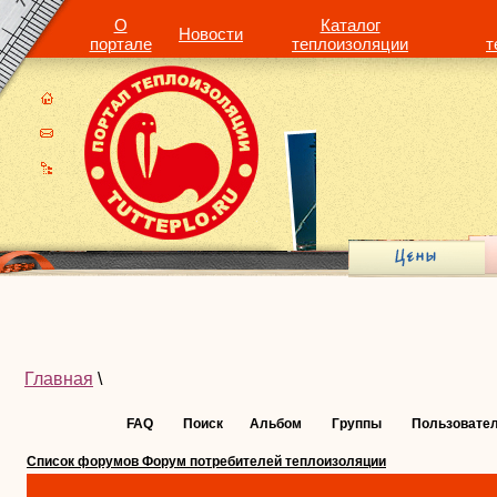
О
Каталог
Новости
портале
теплоизоляции
т
Главная
\
FAQ
Поиск
Альбом
Группы
Пользовате
Список форумов Форум потребителей теплоизоляции