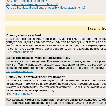
Why can't I delete attachments?
Why can't I view/download attachments?
Who do I contact about illegal or possibly illegal attachments?
Вход на фо
Почему я не могу войти?
А вы зарегистрировались? Серьёзно, вы должны быть зарегистрированы,
увидите сообщение если это так)? Если так, то вам лучше связаться с 
вы были зарегистрированы и вам не закрыли доступ, то проверьте, прави
то свяжитесь с администратором, возможно, он неправильно настроил ф
Вернуться к началу
Зачем мне вообще нужно регистрироваться?
Вы можете этого и не делать. Всё зависит от того, как администратор 
или нет. Тем не менее, регистрация дает вам дополнительные возможн
сообщения, отправка e-mail, участие в группах и т.д. Регистрация отниме
Вернуться к началу
Почему меня автоматически отключает?
Если вы не отметили галочкой пункт
Входить автоматически
, вы сможе
сделано для того, чтобы никто другой не смог воспользоваться вашей уч
можете выбрать пункт
Входить автоматически
, но мы не рекомендуем
интернет-кафе, университете и т.д.
Вернуться к началу
Как сделать, чтобы я не появлялся в списке активных пользователей
В настройках вашего профиля вы найдете опцию
Скрывать ваше пребы