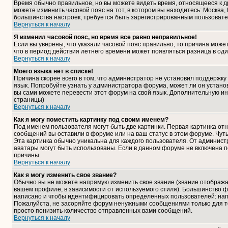
Время обычно правильное, но вы можете видеть время, относящееся к дру
можете изменить часовой пояс на тот, в котором вы находитесь: Москва, К
большинства настроек, требуется быть зарегистрированным пользовате
Вернуться к началу
Я изменил часовой пояс, но время все равно неправильное!
Если вы уверены, что указали часовой пояс правильно, то причина може
что в период действия летнего времени может появляться разница в од
Вернуться к началу
Моего языка нет в списке!
Причина скорее всего в том, что администратор не установил поддержку
язык. Попробуйте узнать у администратора форума, может ли он установ
вы сами можете перевести этот форум на свой язык. Дополнительную и
страницы)
Вернуться к началу
Как я могу поместить картинку под своим именем?
Под именем пользователя могут быть две картинки. Первая картинка отн
сообщений вы оставили в форуме или на ваш статус в этом форуме. Чут
Эта картинка обычно уникальна для каждого пользователя. От администра
аватары могут быть использованы. Если в данном форуме не включена п
причины.
Вернуться к началу
Как я могу изменить свое звание?
Обычно вы не можете напрямую изменить свое звание (звание отображае
вашем профиле, в зависимости от используемого стиля). Большинство ф
написано и чтобы идентифицировать определенных пользователей: нап
Пожалуйста, не засоряйте форум ненужными сообщениями только для то
просто понизить количество отправленных вами сообщений.
Вернуться к началу