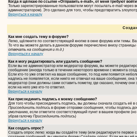
Когда я щёлкаю по ссылке «Отправить e-mail», от меня требуют войти
Только зарегистрированные пользователи могут посылать e-mail через
администратором). Это сделано для того, чтобы предотвратить злоупо
Вернуться к началу
Созда
Как мне создать тему в форуме?
Легко, щёлкните по соответствующей кнопке в окне форума или темы. В
То что вы можете делать в данном форуме перечислено внизу страницы 
отвечать на сообщения и т.д.
)
Вернуться к началу
Как я могу редактировать или удалить сообщение?
Если вы не администратор или модератор форума, вы можете редактиро
сообщение (иногда только в течении некоторого времени с момента соз
Если кто-то уже ответил на ваше сообщение, то под ним появится небо
надпись не появляется, если никто не отвечал на ваше сообщение, она
модератор (они должны сами оставить пометку, где сказано, почему они 
если на него уже кто-то ответил.
Вернуться к началу
Как присоединить подпись к моему сообщению?
Для того чтобы присоединить подпись, вы должны сначала создать её в
Присоединить подпись
в форме отправки сообщения, чтобы подпись до
умолчанию, если отметите соответствующий пункт в вашем профиле (но
убрав галочку
Присоединить подпись
)
Вернуться к началу
Как создать опрос?
Создать опрос легко: когда вы создаёте тему (или редактируете первое 
создания сообщений, вы увидите форму
Создать опрос
. Если же вы её 