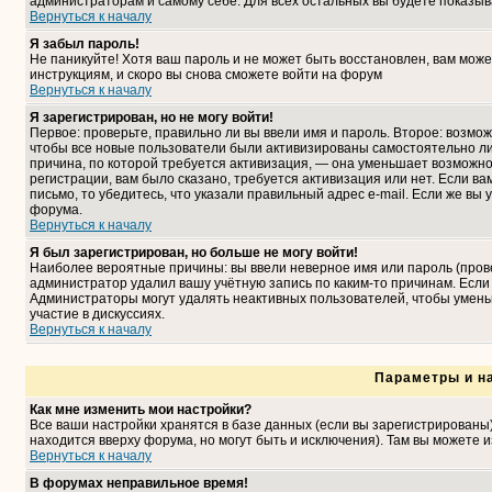
администраторам и самому себе. Для всех остальных вы будете показыв
Вернуться к началу
Я забыл пароль!
Не паникуйте! Хотя ваш пароль и не может быть восстановлен, вам може
инструкциям, и скоро вы снова сможете войти на форум
Вернуться к началу
Я зарегистрирован, но не могу войти!
Первое: проверьте, правильно ли вы ввели имя и пароль. Второе: возмо
чтобы все новые пользователи были активизированы самостоятельно либ
причина, по которой требуется активизация, — она уменьшает возможн
регистрации, вам было сказано, требуется активизация или нет. Если ва
письмо, то убедитесь, что указали правильный адрес e-mail. Если же вы
форума.
Вернуться к началу
Я был зарегистрирован, но больше не могу войти!
Наиболее вероятные причины: вы ввели неверное имя или пароль (прове
администратор удалил вашу учётную запись по каким-то причинам. Если
Администраторы могут удалять неактивных пользователей, чтобы умень
участие в дискуссиях.
Вернуться к началу
Параметры и н
Как мне изменить мои настройки?
Все ваши настройки хранятся в базе данных (если вы зарегистрированы
находится вверху форума, но могут быть и исключения). Там вы можете 
Вернуться к началу
В форумах неправильное время!