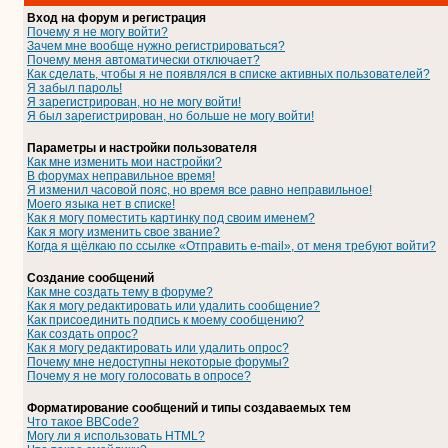
Вход на форум и регистрация
Почему я не могу войти?
Зачем мне вообще нужно регистрироваться?
Почему меня автоматически отключает?
Как сделать, чтобы я не появлялся в списке активных пользователей?
Я забыл пароль!
Я зарегистрирован, но не могу войти!
Я был зарегистрирован, но больше не могу войти!
Параметры и настройки пользователя
Как мне изменить мои настройки?
В форумах неправильное время!
Я изменил часовой пояс, но время все равно неправильное!
Моего языка нет в списке!
Как я могу поместить картинку под своим именем?
Как я могу изменить свое звание?
Когда я щёлкаю по ссылке «Отправить e-mail», от меня требуют войти?
Создание сообщений
Как мне создать тему в форуме?
Как я могу редактировать или удалить сообщение?
Как присоединить подпись к моему сообщению?
Как создать опрос?
Как я могу редактировать или удалить опрос?
Почему мне недоступны некоторые форумы?
Почему я не могу голосовать в опросе?
Форматирование сообщений и типы создаваемых тем
Что такое BBCode?
Могу ли я использовать HTML?