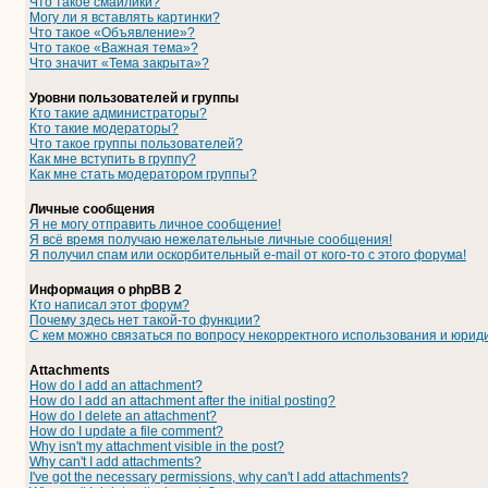
Что такое смайлики?
Могу ли я вставлять картинки?
Что такое «Объявление»?
Что такое «Важная тема»?
Что значит «Тема закрыта»?
Уровни пользователей и группы
Кто такие администраторы?
Кто такие модераторы?
Что такое группы пользователей?
Как мне вступить в группу?
Как мне стать модератором группы?
Личные сообщения
Я не могу отправить личное сообщение!
Я всё время получаю нежелательные личные сообщения!
Я получил спам или оскорбительный e-mail от кого-то с этого форума!
Информация о phpBB 2
Кто написал этот форум?
Почему здесь нет такой-то функции?
С кем можно связаться по вопросу некорректного использования и юрид
Attachments
How do I add an attachment?
How do I add an attachment after the initial posting?
How do I delete an attachment?
How do I update a file comment?
Why isn't my attachment visible in the post?
Why can't I add attachments?
I've got the necessary permissions, why can't I add attachments?