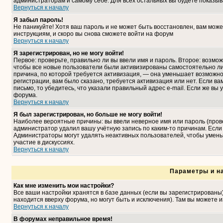
администраторам и самому себе. Для всех остальных вы будете показыв
Вернуться к началу
Я забыл пароль!
Не паникуйте! Хотя ваш пароль и не может быть восстановлен, вам може
инструкциям, и скоро вы снова сможете войти на форум
Вернуться к началу
Я зарегистрирован, но не могу войти!
Первое: проверьте, правильно ли вы ввели имя и пароль. Второе: возмо
чтобы все новые пользователи были активизированы самостоятельно либ
причина, по которой требуется активизация, — она уменьшает возможн
регистрации, вам было сказано, требуется активизация или нет. Если ва
письмо, то убедитесь, что указали правильный адрес e-mail. Если же вы
форума.
Вернуться к началу
Я был зарегистрирован, но больше не могу войти!
Наиболее вероятные причины: вы ввели неверное имя или пароль (прове
администратор удалил вашу учётную запись по каким-то причинам. Если
Администраторы могут удалять неактивных пользователей, чтобы умень
участие в дискуссиях.
Вернуться к началу
Параметры и н
Как мне изменить мои настройки?
Все ваши настройки хранятся в базе данных (если вы зарегистрированы
находится вверху форума, но могут быть и исключения). Там вы можете 
Вернуться к началу
В форумах неправильное время!