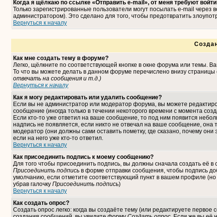
Когда я щёлкаю по ссылке «Отправить e-mail», от меня требуют войти
Только зарегистрированные пользователи могут посылать e-mail через
администратором). Это сделано для того, чтобы предотвратить злоупо
Вернуться к началу
Созда
Как мне создать тему в форуме?
Легко, щёлкните по соответствующей кнопке в окне форума или темы. В
То что вы можете делать в данном форуме перечислено внизу страницы 
отвечать на сообщения и т.д.
)
Вернуться к началу
Как я могу редактировать или удалить сообщение?
Если вы не администратор или модератор форума, вы можете редактиро
сообщение (иногда только в течении некоторого времени с момента соз
Если кто-то уже ответил на ваше сообщение, то под ним появится небо
надпись не появляется, если никто не отвечал на ваше сообщение, она
модератор (они должны сами оставить пометку, где сказано, почему они 
если на него уже кто-то ответил.
Вернуться к началу
Как присоединить подпись к моему сообщению?
Для того чтобы присоединить подпись, вы должны сначала создать её в
Присоединить подпись
в форме отправки сообщения, чтобы подпись до
умолчанию, если отметите соответствующий пункт в вашем профиле (но
убрав галочку
Присоединить подпись
)
Вернуться к началу
Как создать опрос?
Создать опрос легко: когда вы создаёте тему (или редактируете первое 
создания сообщений, вы увидите форму
Создать опрос
. Если же вы её 