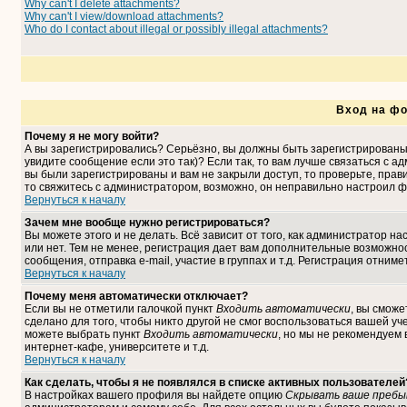
Why can't I delete attachments?
Why can't I view/download attachments?
Who do I contact about illegal or possibly illegal attachments?
Вход на фо
Почему я не могу войти?
А вы зарегистрировались? Серьёзно, вы должны быть зарегистрированы,
увидите сообщение если это так)? Если так, то вам лучше связаться с 
вы были зарегистрированы и вам не закрыли доступ, то проверьте, прави
то свяжитесь с администратором, возможно, он неправильно настроил ф
Вернуться к началу
Зачем мне вообще нужно регистрироваться?
Вы можете этого и не делать. Всё зависит от того, как администратор 
или нет. Тем не менее, регистрация дает вам дополнительные возможн
сообщения, отправка e-mail, участие в группах и т.д. Регистрация отниме
Вернуться к началу
Почему меня автоматически отключает?
Если вы не отметили галочкой пункт
Входить автоматически
, вы сможе
сделано для того, чтобы никто другой не смог воспользоваться вашей уч
можете выбрать пункт
Входить автоматически
, но мы не рекомендуем
интернет-кафе, университете и т.д.
Вернуться к началу
Как сделать, чтобы я не появлялся в списке активных пользователей
В настройках вашего профиля вы найдете опцию
Скрывать ваше пребы