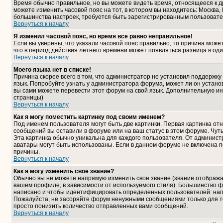
Время обычно правильное, но вы можете видеть время, относящееся к дру
можете изменить часовой пояс на тот, в котором вы находитесь: Москва, К
большинства настроек, требуется быть зарегистрированным пользовате
Вернуться к началу
Я изменил часовой пояс, но время все равно неправильное!
Если вы уверены, что указали часовой пояс правильно, то причина може
что в период действия летнего времени может появляться разница в од
Вернуться к началу
Моего языка нет в списке!
Причина скорее всего в том, что администратор не установил поддержку
язык. Попробуйте узнать у администратора форума, может ли он установ
вы сами можете перевести этот форум на свой язык. Дополнительную и
страницы)
Вернуться к началу
Как я могу поместить картинку под своим именем?
Под именем пользователя могут быть две картинки. Первая картинка отн
сообщений вы оставили в форуме или на ваш статус в этом форуме. Чут
Эта картинка обычно уникальна для каждого пользователя. От администра
аватары могут быть использованы. Если в данном форуме не включена п
причины.
Вернуться к началу
Как я могу изменить свое звание?
Обычно вы не можете напрямую изменить свое звание (звание отображае
вашем профиле, в зависимости от используемого стиля). Большинство ф
написано и чтобы идентифицировать определенных пользователей: нап
Пожалуйста, не засоряйте форум ненужными сообщениями только для то
просто понизить количество отправленных вами сообщений.
Вернуться к началу