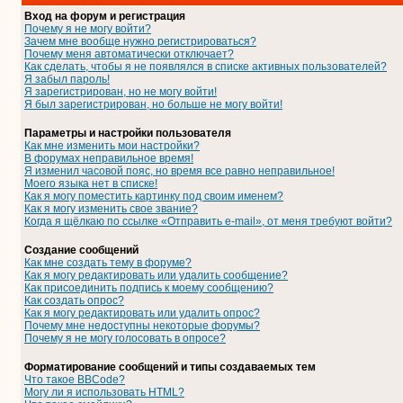
Вход на форум и регистрация
Почему я не могу войти?
Зачем мне вообще нужно регистрироваться?
Почему меня автоматически отключает?
Как сделать, чтобы я не появлялся в списке активных пользователей?
Я забыл пароль!
Я зарегистрирован, но не могу войти!
Я был зарегистрирован, но больше не могу войти!
Параметры и настройки пользователя
Как мне изменить мои настройки?
В форумах неправильное время!
Я изменил часовой пояс, но время все равно неправильное!
Моего языка нет в списке!
Как я могу поместить картинку под своим именем?
Как я могу изменить свое звание?
Когда я щёлкаю по ссылке «Отправить e-mail», от меня требуют войти?
Создание сообщений
Как мне создать тему в форуме?
Как я могу редактировать или удалить сообщение?
Как присоединить подпись к моему сообщению?
Как создать опрос?
Как я могу редактировать или удалить опрос?
Почему мне недоступны некоторые форумы?
Почему я не могу голосовать в опросе?
Форматирование сообщений и типы создаваемых тем
Что такое BBCode?
Могу ли я использовать HTML?