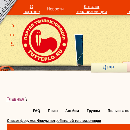
О
Каталог
Новости
портале
теплоизоляции
т
Главная
\
FAQ
Поиск
Альбом
Группы
Пользовате
Список форумов Форум потребителей теплоизоляции