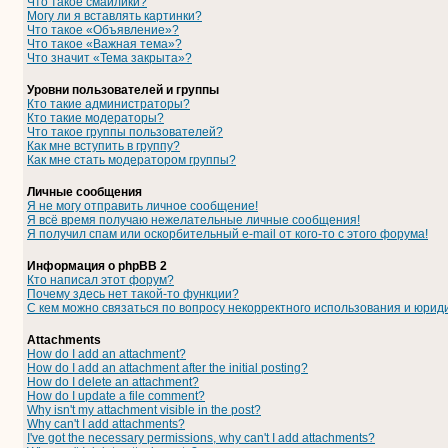
Что такое смайлики?
Могу ли я вставлять картинки?
Что такое «Объявление»?
Что такое «Важная тема»?
Что значит «Тема закрыта»?
Уровни пользователей и группы
Кто такие администраторы?
Кто такие модераторы?
Что такое группы пользователей?
Как мне вступить в группу?
Как мне стать модератором группы?
Личные сообщения
Я не могу отправить личное сообщение!
Я всё время получаю нежелательные личные сообщения!
Я получил спам или оскорбительный e-mail от кого-то с этого форума!
Информация о phpBB 2
Кто написал этот форум?
Почему здесь нет такой-то функции?
С кем можно связаться по вопросу некорректного использования и юрид
Attachments
How do I add an attachment?
How do I add an attachment after the initial posting?
How do I delete an attachment?
How do I update a file comment?
Why isn't my attachment visible in the post?
Why can't I add attachments?
I've got the necessary permissions, why can't I add attachments?