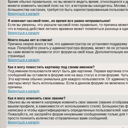
Время обычно правильное, но вы можете видеть время, относящееся к дру
можете изменить часовой пояс на тот, в котором вы находитесь: Москва, К
большинства настроек, требуется быть зарегистрированным пользовате
Вернуться к началу
Я изменил часовой пояс, но время все равно неправильное!
Если вы уверены, что указали часовой пояс правильно, то причина може
что в период действия летнего времени может появляться разница в од
Вернуться к началу
Моего языка нет в списке!
Причина скорее всего в том, что администратор не установил поддержку
язык. Попробуйте узнать у администратора форума, может ли он установ
вы сами можете перевести этот форум на свой язык. Дополнительную и
страницы)
Вернуться к началу
Как я могу поместить картинку под своим именем?
Под именем пользователя могут быть две картинки. Первая картинка отн
сообщений вы оставили в форуме или на ваш статус в этом форуме. Чут
Эта картинка обычно уникальна для каждого пользователя. От администра
аватары могут быть использованы. Если в данном форуме не включена п
причины.
Вернуться к началу
Как я могу изменить свое звание?
Обычно вы не можете напрямую изменить свое звание (звание отображае
вашем профиле, в зависимости от используемого стиля). Большинство ф
написано и чтобы идентифицировать определенных пользователей: нап
Пожалуйста, не засоряйте форум ненужными сообщениями только для то
просто понизить количество отправленных вами сообщений.
Вернуться к началу