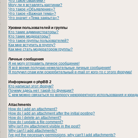
Что такое смайлики?
Могу ли я вставлять картинки?
Что такое «Объявление»?
Что такое «Важная тема»?
Что значит «Тема закрыта»?
Уровни пользователей и группы
Кто такие администраторы?
Кто такие модераторы?
Что такое группы пользователей?
Как мне вступить в группу?
Как мне стать модератором группы?
Личные сообщения
Я не могу отправить личное сообщение!
Я всё время получаю нежелательные личные сообщения!
Я получил спам или оскорбительный e-mail от кого-то с этого форума!
Информация о phpBB 2
Кто написал этот форум?
Почему здесь нет такой-то функции?
С кем можно связаться по вопросу некорректного использования и юрид
Attachments
How do I add an attachment?
How do I add an attachment after the initial posting?
How do I delete an attachment?
How do I update a file comment?
Why isn't my attachment visible in the post?
Why can't I add attachments?
I've got the necessary permissions, why can't I add attachments?