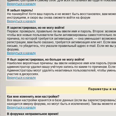
администраторам и самому себе. Для всех остальных вы будете показыв
Вернуться к началу
Я забыл пароль!
Не паникуйте! Хотя ваш пароль и не может быть восстановлен, вам може
инструкциям, и скоро вы снова сможете войти на форум
Вернуться к началу
Я зарегистрирован, но не могу войти!
Первое: проверьте, правильно ли вы ввели имя и пароль. Второе: возмо
чтобы все новые пользователи были активизированы самостоятельно либ
причина, по которой требуется активизация, — она уменьшает возможн
регистрации, вам было сказано, требуется активизация или нет. Если ва
письмо, то убедитесь, что указали правильный адрес e-mail. Если же вы
форума.
Вернуться к началу
Я был зарегистрирован, но больше не могу войти!
Наиболее вероятные причины: вы ввели неверное имя или пароль (прове
администратор удалил вашу учётную запись по каким-то причинам. Если
Администраторы могут удалять неактивных пользователей, чтобы умень
участие в дискуссиях.
Вернуться к началу
Параметры и н
Как мне изменить мои настройки?
Все ваши настройки хранятся в базе данных (если вы зарегистрированы
находится вверху форума, но могут быть и исключения). Там вы можете 
Вернуться к началу
В форумах неправильное время!