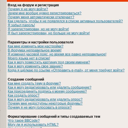
Вход на форум и регистрация
Почему я не могу войти?
Зачем мне вообще нужно регистрироваться?
Почему меня автоматически отключает?
Как сделать, чтобы я не появлялся в списке активных пользователей?
Я забыл пароль!
Я зарегистрирован, но не могу войти!
Я был зарегистрирован, но больше не могу войти!
Параметры и настройки пользователя
Как мне изменить мои настройки?
В форумах неправильное время!
Я изменил часовой пояс, но время все равно неправильное!
Моего языка нет в списке!
Как я могу поместить картинку под своим именем?
Как я могу изменить свое звание?
Когда я щёлкаю по ссылке «Отправить e-mail», от меня требуют войти?
Создание сообщений
Как мне создать тему в форуме?
Как я могу редактировать или удалить сообщение?
Как присоединить подпись к моему сообщению?
Как создать опрос?
Как я могу редактировать или удалить опрос?
Почему мне недоступны некоторые форумы?
Почему я не могу голосовать в опросе?
Форматирование сообщений и типы создаваемых тем
Что такое BBCode?
Могу ли я использовать HTML?