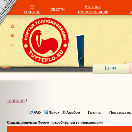
О
Каталог
Новости
портале
теплоизоляции
т
Главная
\
FAQ
Поиск
Альбом
Группы
Пользовате
Список форумов Форум потребителей теплоизоляции