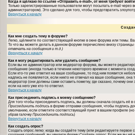
Когда я щёлкаю по ссылке «Отправить e-mail», от меня требуют войти
Только зарегистрированные пользователи могут посылать e-mail через
администратором). Это сделано для того, чтобы предотвратить злоупо
Вернуться к началу
Созда
Как мне создать тему в форуме?
Легко, щёлкните по соответствующей кнопке в окне форума или темы. В
То что вы можете делать в данном форуме перечислено внизу страницы 
отвечать на сообщения и т.д.
)
Вернуться к началу
Как я могу редактировать или удалить сообщение?
Если вы не администратор или модератор форума, вы можете редактиро
сообщение (иногда только в течении некоторого времени с момента соз
Если кто-то уже ответил на ваше сообщение, то под ним появится небо
надпись не появляется, если никто не отвечал на ваше сообщение, она
модератор (они должны сами оставить пометку, где сказано, почему они 
если на него уже кто-то ответил.
Вернуться к началу
Как присоединить подпись к моему сообщению?
Для того чтобы присоединить подпись, вы должны сначала создать её в
Присоединить подпись
в форме отправки сообщения, чтобы подпись до
умолчанию, если отметите соответствующий пункт в вашем профиле (но
убрав галочку
Присоединить подпись
)
Вернуться к началу
Как создать опрос?
Создать опрос легко: когда вы создаёте тему (или редактируете первое 
создания сообщений, вы увидите форму
Создать опрос
. Если же вы её 