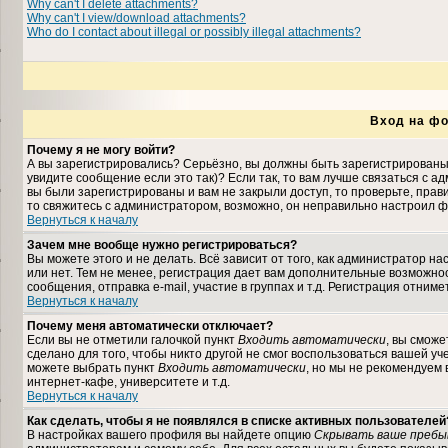
Why can't I delete attachments?
Why can't I view/download attachments?
Who do I contact about illegal or possibly illegal attachments?
Вход на фо
Почему я не могу войти?
А вы зарегистрировались? Серьёзно, вы должны быть зарегистрированы,
увидите сообщение если это так)? Если так, то вам лучше связаться с 
вы были зарегистрированы и вам не закрыли доступ, то проверьте, прави
то свяжитесь с администратором, возможно, он неправильно настроил ф
Вернуться к началу
Зачем мне вообще нужно регистрироваться?
Вы можете этого и не делать. Всё зависит от того, как администратор 
или нет. Тем не менее, регистрация дает вам дополнительные возможн
сообщения, отправка e-mail, участие в группах и т.д. Регистрация отниме
Вернуться к началу
Почему меня автоматически отключает?
Если вы не отметили галочкой пункт
Входить автоматически
, вы сможе
сделано для того, чтобы никто другой не смог воспользоваться вашей уч
можете выбрать пункт
Входить автоматически
, но мы не рекомендуем
интернет-кафе, университете и т.д.
Вернуться к началу
Как сделать, чтобы я не появлялся в списке активных пользователей
В настройках вашего профиля вы найдете опцию
Скрывать ваше пребы