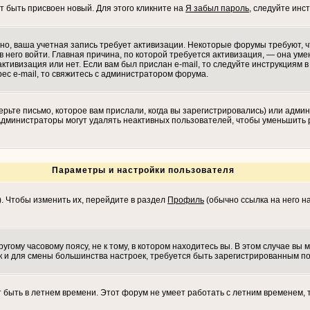
т быть присвоен новый. Для этого кликните на
Я забыл пароль
, следуйте инс
ожно, ваша учетная запись требует активизации. Некоторые форумы требуют,
в него войти. Главная причина, по которой требуется активизация, — она у
ктивизация или нет. Если вам был прислан e-mail, то следуйте инструкциям в 
рес e-mail, то свяжитесь с администратором форума.
рьте письмо, которое вам прислали, когда вы зарегистрировались) или админ
 Администраторы могут удалять неактивных пользователей, чтобы уменьшить 
Параметры и настройки пользователя
). Чтобы изменить их, перейдите в раздел
Профиль
(обычно ссылка на него на
гому часовому поясу, не к тому, в котором находитесь вы. В этом случае вы м
 как и для смены большинства настроек, требуется быть зарегистрированным п
т быть в летнем времени. Этот форум не умеет работать с летним временем, 