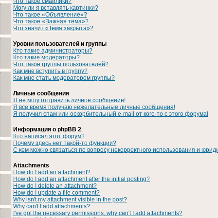
Что такое смайлики?
Могу ли я вставлять картинки?
Что такое «Объявление»?
Что такое «Важная тема»?
Что значит «Тема закрыта»?
Уровни пользователей и группы
Кто такие администраторы?
Кто такие модераторы?
Что такое группы пользователей?
Как мне вступить в группу?
Как мне стать модератором группы?
Личные сообщения
Я не могу отправить личное сообщение!
Я всё время получаю нежелательные личные сообщения!
Я получил спам или оскорбительный e-mail от кого-то с этого форума!
Информация о phpBB 2
Кто написал этот форум?
Почему здесь нет такой-то функции?
С кем можно связаться по вопросу некорректного использования и юрид
Attachments
How do I add an attachment?
How do I add an attachment after the initial posting?
How do I delete an attachment?
How do I update a file comment?
Why isn't my attachment visible in the post?
Why can't I add attachments?
I've got the necessary permissions, why can't I add attachments?