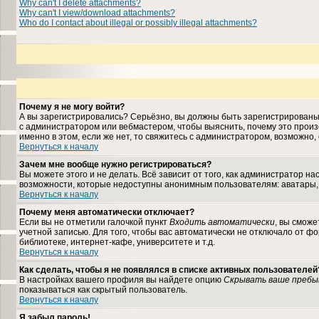
Why can't I delete attachments?
Why can't I view/download attachments?
Who do I contact about illegal or possibly illegal attachments?
Почему я не могу войти?
А вы зарегистрировались? Серьёзно, вы должны быть зарегистрированы, 
с администратором или вебмастером, чтобы выяснить, почему это произ
именно в этом, если же нет, то свяжитесь с администратором, возможно
Вернуться к началу
Зачем мне вообще нужно регистрироваться?
Вы можете этого и не делать. Всё зависит от того, как администратор 
возможности, которые недоступны анонимным пользователям: аватары, лич
Вернуться к началу
Почему меня автоматически отключает?
Если вы не отметили галочкой пункт
Входить автоматически
, вы сможе
учетной записью. Для того, чтобы вас автоматически не отключало от ф
библиотеке, интернет-кафе, университете и т.д.
Вернуться к началу
Как сделать, чтобы я не появлялся в списке активных пользователей
В настройках вашего профиля вы найдете опцию
Скрывать ваше пребы
показываться как скрытый пользователь.
Вернуться к началу
Я забыл пароль!