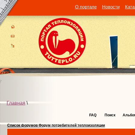
О портале
Новости
Ката
Главная
\
FAQ
Поиск
Альбо
Список форумов Форум потребителей теплоизоляции