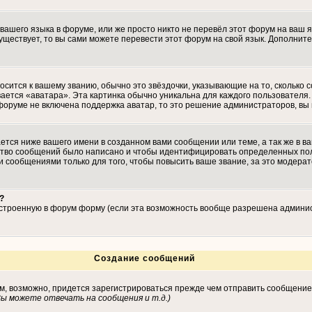
 вашего языка в форуме, или же просто никто не перевёл этот форум на ваш 
существует, то вы сами можете перевести этот форум на свой язык. Дополн
осится к вашему званию, обычно это звёздочки, указывающие на то, сколько 
ается «аватара». Эта картинка обычно уникальна для каждого пользователя. 
 форуме не включена поддержка аватар, то это решение администраторов, вы
тся ниже вашего имени в созданном вами сообщении или теме, а так же в ва
ество сообщений было написано и чтобы идентифицировать определенных по
 сообщениями только для того, чтобы повысить ваше звание, за это модера
?
встроенную в форум форму (если эта возможность вообще разрешена админис
Создание сообщений
ам, возможно, придется зарегистрироваться прежде чем отправить сообщение
ы можете отвечать на сообщения и т.д.
)