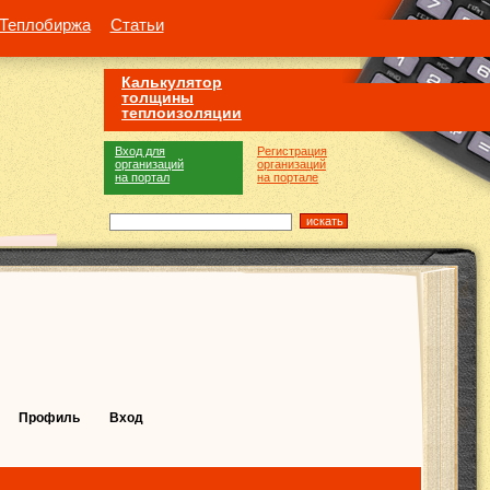
Теплобиржа
Статьи
Калькулятор
толщины
теплоизоляции
Вход для
Регистрация
организаций
организаций
на портал
на портале
Профиль
Вход