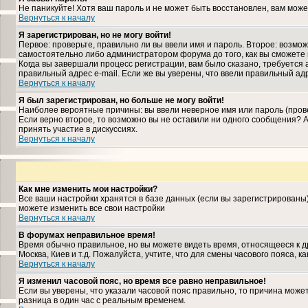
Не паникуйте! Хотя ваш пароль и не может быть восстановлен, вам може
Вернуться к началу
Я зарегистрирован, но не могу войти!
Первое: проверьте, правильно ли вы ввели имя и пароль. Второе: возм
самостоятельно либо администратором форума до того, как вы сможете 
Когда вы завершали процесс регистрации, вам было сказано, требуется а
правильный адрес e-mail. Если же вы уверены, что ввели правильный ад
Вернуться к началу
Я был зарегистрирован, но больше не могу войти!
Наиболее вероятные причины: вы ввели неверное имя или пароль (прове
Если верно второе, то возможно вы не оставили ни одного сообщения?
принять участие в дискуссиях.
Вернуться к началу
Как мне изменить мои настройки?
Все ваши настройки хранятся в базе данных (если вы зарегистрированы
можете изменить все свои настройки
Вернуться к началу
В форумах неправильное время!
Время обычно правильное, но вы можете видеть время, относящееся к дру
Москва, Киев и т.д. Пожалуйста, учтите, что для смены часового пояса,
Вернуться к началу
Я изменил часовой пояс, но время все равно неправильное!
Если вы уверены, что указали часовой пояс правильно, то причина може
разница в один час с реальным временем.