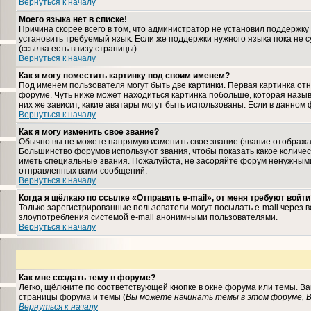
Вернуться к началу
Моего языка нет в списке!
Причина скорее всего в том, что администратор не установил поддержку
установить требуемый язык. Если же поддержки нужного языка пока не 
(ссылка есть внизу страницы)
Вернуться к началу
Как я могу поместить картинку под своим именем?
Под именем пользователя могут быть две картинки. Первая картинка отн
форуме. Чуть ниже может находиться картинка побольше, которая назыв
них же зависит, какие аватары могут быть использованы. Если в данном
Вернуться к началу
Как я могу изменить свое звание?
Обычно вы не можете напрямую изменить свое звание (звание отображае
Большинство форумов используют звания, чтобы показать какое колич
иметь специальные звания. Пожалуйста, не засоряйте форум ненужными
отправленных вами сообщений.
Вернуться к началу
Когда я щёлкаю по ссылке «Отправить e-mail», от меня требуют войти
Только зарегистрированные пользователи могут посылать e-mail через 
злоупотребления системой e-mail анонимными пользователями.
Вернуться к началу
Как мне создать тему в форуме?
Легко, щёлкните по соответствующей кнопке в окне форума или темы. В
страницы форума и темы (
Вы можете начинать темы в этом форуме, В
Вернуться к началу