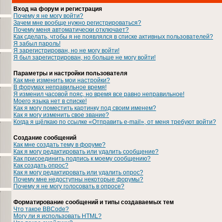
Вход на форум и регистрация
Почему я не могу войти?
Зачем мне вообще нужно регистрироваться?
Почему меня автоматически отключает?
Как сделать, чтобы я не появлялся в списке активных пользователей?
Я забыл пароль!
Я зарегистрирован, но не могу войти!
Я был зарегистрирован, но больше не могу войти!
Параметры и настройки пользователя
Как мне изменить мои настройки?
В форумах неправильное время!
Я изменил часовой пояс, но время все равно неправильное!
Моего языка нет в списке!
Как я могу поместить картинку под своим именем?
Как я могу изменить свое звание?
Когда я щёлкаю по ссылке «Отправить e-mail», от меня требуют войти?
Создание сообщений
Как мне создать тему в форуме?
Как я могу редактировать или удалить сообщение?
Как присоединить подпись к моему сообщению?
Как создать опрос?
Как я могу редактировать или удалить опрос?
Почему мне недоступны некоторые форумы?
Почему я не могу голосовать в опросе?
Форматирование сообщений и типы создаваемых тем
Что такое BBCode?
Могу ли я использовать HTML?