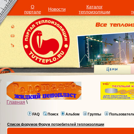
О
Каталог
Новости
портале
теплоизоляции
т
Главная
\
FAQ
Поиск
Альбом
Группы
Пользовател
Список форумов Форум потребителей теплоизоляции