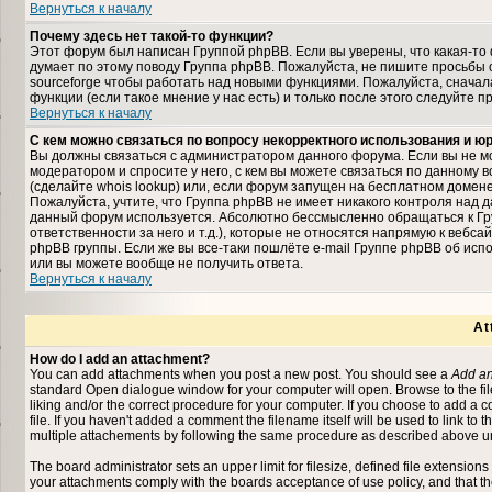
Вернуться к началу
Почему здесь нет такой-то функции?
Этот форум был написан Группой phpBB. Если вы уверены, что какая-то 
думает по этому поводу Группа phpBB. Пожалуйста, не пишите просьбы 
sourceforge чтобы работать над новыми функциями. Пожалуйста, снача
функции (если такое мнение у нас есть) и только после этого следуйте п
Вернуться к началу
С кем можно связаться по вопросу некорректного использования и 
Вы должны связаться с администратором данного форума. Если вы не мо
модератором и спросите у него, с кем вы можете связаться по данному в
(сделайте whois lookup) или, если форум запущен на бесплатном домене (на
Пожалуйста, учтите, что Группа phpBB не имеет никакого контроля над д
данный форум используется. Абсолютно бессмысленно обращаться к Гр
ответственности за него и т.д.), которые не относятся напрямую к вебс
phpBB группы. Если же вы все-таки пошлёте e-mail Группе phpBB об исп
или вы можете вообще не получить ответа.
Вернуться к началу
At
How do I add an attachment?
You can add attachments when you post a new post. You should see a
Add an
standard Open dialogue window for your computer will open. Browse to the file 
liking and/or the correct procedure for your computer. If you choose to add a
file. If you haven't added a comment the filename itself will be used to link to 
multiple attachements by following the same procedure as described above un
The board administrator sets an upper limit for filesize, defined file extensions
your attachments comply with the boards acceptance of use policy, and that t