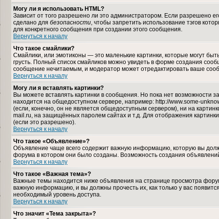
Могу ли я использовать HTML?
Зависит от того разрешено ли это администратором. Если разрешено его 
сделано для
безопасности
, чтобы запретить использование тэгов кото
для конкретного сообщения при создании этого сообщения.
Вернуться к началу
Что такое смайлики?
Смайлики, или эмотиконы — это маленькие картинки, которые могут быть 
грусть. Полный список смайликов можно увидеть в форме создания сообщ
сообщение нечитаемым, и модератор может отредактировать ваше сооб
Вернуться к началу
Могу ли я вставлять картинки?
Вы можете вставлять картинки в сообщения. Но пока нет возможности за
находится на общедоступном сервере, например: http://www.some-unknown-
(если, конечно, он не является общедоступным сервером), ни на карти
mail.ru, на защищённых паролем сайтах и т.д. Для отображения картинк
(если это разрешено).
Вернуться к началу
Что такое «Объявление»?
Объявление чаще всего содержит важную информацию, которую вы должн
форума в котором они было созданы. Возможность создания объявлений
Вернуться к началу
Что такое «Важная тема»?
Важные темы находится ниже объявления на странице просмотра форума,
важную информацию, и вы должны прочесть их, как только у вас появится
необходимый уровень доступа.
Вернуться к началу
Что значит «Тема закрыта»?