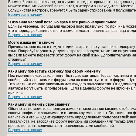
Время обычно правильное, но вы можете видеть время, относящееся к дру
можете изменить часовой пояс на тот, в котором вы находитесь: Москва, К
большинства настроек, требуется быть зарегистрированным пользовате
Вернуться к началу
Я изменил часовой пояс, но время все равно неправильное!
Если вы уверены, что указали часовой пояс правильно, то причина може
что в период действия летнего времени может появляться разница в од
Вернуться к началу
Моего языка нет в списке!
Причина скорее всего в том, что администратор не установил поддержку
язык. Попробуйте узнать у администратора форума, может ли он установ
вы сами можете перевести этот форум на свой язык. Дополнительную и
страницы)
Вернуться к началу
Как я могу поместить картинку под своим именем?
Под именем пользователя могут быть две картинки. Первая картинка отн
сообщений вы оставили в форуме или на ваш статус в этом форуме. Чут
Эта картинка обычно уникальна для каждого пользователя. От администра
аватары могут быть использованы. Если в данном форуме не включена п
причины.
Вернуться к началу
Как я могу изменить свое звание?
Обычно вы не можете напрямую изменить свое звание (звание отображае
вашем профиле, в зависимости от используемого стиля). Большинство ф
написано и чтобы идентифицировать определенных пользователей: нап
Пожалуйста, не засоряйте форум ненужными сообщениями только для то
просто понизить количество отправленных вами сообщений.
Вернуться к началу