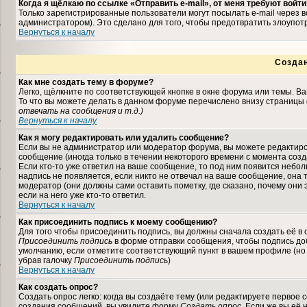
Когда я щёлкаю по ссылке «Отправить e-mail», от меня требуют войти
Только зарегистрированные пользователи могут посылать e-mail через
администратором). Это сделано для того, чтобы предотвратить злоупо
Вернуться к началу
Созда
Как мне создать тему в форуме?
Легко, щёлкните по соответствующей кнопке в окне форума или темы. В
То что вы можете делать в данном форуме перечислено внизу страницы 
отвечать на сообщения и т.д.
)
Вернуться к началу
Как я могу редактировать или удалить сообщение?
Если вы не администратор или модератор форума, вы можете редактиро
сообщение (иногда только в течении некоторого времени с момента соз
Если кто-то уже ответил на ваше сообщение, то под ним появится небо
надпись не появляется, если никто не отвечал на ваше сообщение, она
модератор (они должны сами оставить пометку, где сказано, почему они 
если на него уже кто-то ответил.
Вернуться к началу
Как присоединить подпись к моему сообщению?
Для того чтобы присоединить подпись, вы должны сначала создать её в
Присоединить подпись
в форме отправки сообщения, чтобы подпись до
умолчанию, если отметите соответствующий пункт в вашем профиле (но
убрав галочку
Присоединить подпись
)
Вернуться к началу
Как создать опрос?
Создать опрос легко: когда вы создаёте тему (или редактируете первое 
создания сообщений, вы увидите форму
Создать опрос
. Если же вы её 