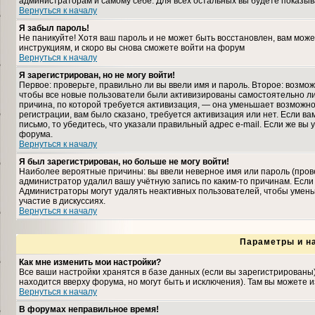
администраторам и самому себе. Для всех остальных вы будете показыв
Вернуться к началу
Я забыл пароль!
Не паникуйте! Хотя ваш пароль и не может быть восстановлен, вам може
инструкциям, и скоро вы снова сможете войти на форум
Вернуться к началу
Я зарегистрирован, но не могу войти!
Первое: проверьте, правильно ли вы ввели имя и пароль. Второе: возмо
чтобы все новые пользователи были активизированы самостоятельно либ
причина, по которой требуется активизация, — она уменьшает возможн
регистрации, вам было сказано, требуется активизация или нет. Если ва
письмо, то убедитесь, что указали правильный адрес e-mail. Если же вы
форума.
Вернуться к началу
Я был зарегистрирован, но больше не могу войти!
Наиболее вероятные причины: вы ввели неверное имя или пароль (прове
администратор удалил вашу учётную запись по каким-то причинам. Если
Администраторы могут удалять неактивных пользователей, чтобы умень
участие в дискуссиях.
Вернуться к началу
Параметры и н
Как мне изменить мои настройки?
Все ваши настройки хранятся в базе данных (если вы зарегистрированы
находится вверху форума, но могут быть и исключения). Там вы можете 
Вернуться к началу
В форумах неправильное время!