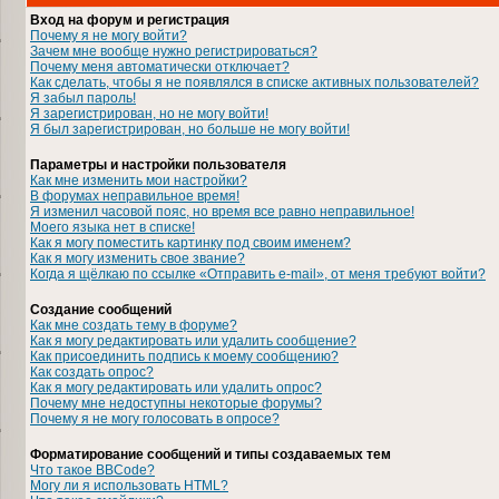
Вход на форум и регистрация
Почему я не могу войти?
Зачем мне вообще нужно регистрироваться?
Почему меня автоматически отключает?
Как сделать, чтобы я не появлялся в списке активных пользователей?
Я забыл пароль!
Я зарегистрирован, но не могу войти!
Я был зарегистрирован, но больше не могу войти!
Параметры и настройки пользователя
Как мне изменить мои настройки?
В форумах неправильное время!
Я изменил часовой пояс, но время все равно неправильное!
Моего языка нет в списке!
Как я могу поместить картинку под своим именем?
Как я могу изменить свое звание?
Когда я щёлкаю по ссылке «Отправить e-mail», от меня требуют войти?
Создание сообщений
Как мне создать тему в форуме?
Как я могу редактировать или удалить сообщение?
Как присоединить подпись к моему сообщению?
Как создать опрос?
Как я могу редактировать или удалить опрос?
Почему мне недоступны некоторые форумы?
Почему я не могу голосовать в опросе?
Форматирование сообщений и типы создаваемых тем
Что такое BBCode?
Могу ли я использовать HTML?