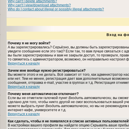
Why can't I delete attachments?
Why can't I view/download attachments?
Who do I contact about illegal or possibly illegal attachments?
Вход на фо
Почему я не могу войти?
А вы зарегистрировались? Серьёзно, вы должны быть зарегистрированы,
увидите сообщение если это так)? Если так, то вам лучше связаться с 
вы были зарегистрированы и вам не закрыли доступ, то проверьте, прави
то свяжитесь с администратором, возможно, он неправильно настроил ф
Вернуться к началу
Зачем мне вообще нужно регистрироваться?
Вы можете этого и не делать. Всё зависит от того, как администратор 
или нет. Тем не менее, регистрация дает вам дополнительные возможн
сообщения, отправка e-mail, участие в группах и т.д. Регистрация отниме
Вернуться к началу
Почему меня автоматически отключает?
Если вы не отметили галочкой пункт
Входить автоматически
, вы сможе
сделано для того, чтобы никто другой не смог воспользоваться вашей уч
можете выбрать пункт
Входить автоматически
, но мы не рекомендуем
интернет-кафе, университете и т.д.
Вернуться к началу
Как сделать, чтобы я не появлялся в списке активных пользователей
В настройках вашего профиля вы найдете опцию
Скрывать ваше пребы