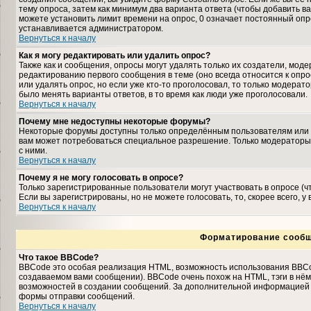
тему опроса, затем как минимум два варианта ответа (чтобы добавить ва
можете установить лимит времени на опрос, 0 означает постоянный опро
устанавливается администратором.
Вернуться к началу
Как я могу редактировать или удалить опрос?
Также как и сообщения, опросы могут удалять только их создатели, мо
редактированию первого сообщения в теме (оно всегда относится к опрос
или удалять опрос, но если уже кто-то проголосовал, то только модерат
было менять варианты ответов, в то время как люди уже проголосовали.
Вернуться к началу
Почему мне недоступны некоторые форумы?
Некоторые форумы доступны только определённым пользователям или гр
вам может потребоваться специальное разрешение. Только модераторы
с ними.
Вернуться к началу
Почему я не могу голосовать в опросе?
Только зарегистрированные пользователи могут участвовать в опросе (
Если вы зарегистрированы, но не можете голосовать, то, скорее всего, у
Вернуться к началу
Форматирование сообщ
Что такое BBCode?
BBCode это особая реализация HTML, возможность использования BBCo
создаваемом вами сообщении). BBCode очень похож на HTML, тэги в нём з
возможностей в создании сообщений. За дополнительной информацией о
формы отправки сообщений.
Вернуться к началу