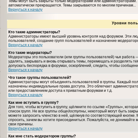
Темы могут быть закрыты только модераторами или администраторами. 
автоматически прекращается. Темы закрываются по многим причинам...
Вернуться к началу
Уровни поль
Кто такие администраторы?
Администраторы имеют высший уровень контроля над форумом. Эти люди
пользователей, создание групп пользователей и назначение модераторо
Вернуться к началу
Кто такие модераторы?
Модераторы это пользователи (или группы пользователей) чья работа —
удалять, закрывать и вновь открывать темы, перемещать и разделять те
допускать беспорядка в форумах, оскорблений, следить, чтобы сообщен
Вернуться к началу
Что такое группы пользователей?
Администраторы могут объединять пользователей в группы. Каждый польз
назначены индивидуальные права доступа. Это облегчает администрат
или предоставлением доступа к приватным форумам и т.д.
Вернуться к началу
Как мне вступить в группу?
Для того, чтобы вступить в группу, щёлкните по ссылке «Группы», которая
список групп. Не все группы
общедоступны
, некоторый могут быть закр
можете запросить членство в ней, щёлкнув по соответствующей кнопке. 
спросить, зачем вы хотите присоединиться. Пожалуйста, не донимайте м
свои причины.
Вернуться к началу
Как мне стать модератором группы?