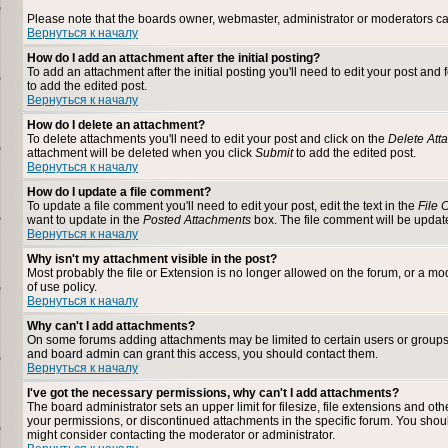
Please note that the boards owner, webmaster, administrator or moderators can n
Вернуться к началу
How do I add an attachment after the initial posting?
To add an attachment after the initial posting you'll need to edit your post a
to add the edited post.
Вернуться к началу
How do I delete an attachment?
To delete attachments you'll need to edit your post and click on the
Delete Att
attachment will be deleted when you click
Submit
to add the edited post.
Вернуться к началу
How do I update a file comment?
To update a file comment you'll need to edit your post, edit the text in the
File
want to update in the
Posted Attachments
box. The file comment will be upda
Вернуться к началу
Why isn't my attachment visible in the post?
Most probably the file or Extension is no longer allowed on the forum, or a mod
of use policy.
Вернуться к началу
Why can't I add attachments?
On some forums adding attachments may be limited to certain users or groups
and board admin can grant this access, you should contact them.
Вернуться к началу
I've got the necessary permissions, why can't I add attachments?
The board administrator sets an upper limit for filesize, file extensions and o
your permissions, or discontinued attachments in the specific forum. You shou
might consider contacting the moderator or administrator.