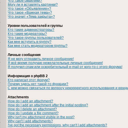
Что такое смайлики?
Могу ли я вставлять картинки?
Что такое «Объявление»?
Что такое «Важная тема»?
Что значит «Тема закрыта»?
Уровни пользователей и группы
Кто такие администраторы?
Кто такие модераторы?
Что такое группы пользователей?
Как мне вступить в группу?
Как мне стать модератором группы?
Личные сообщения
Я не могу отправить личное сообщение!
Я всё время получаю нежелательные личные сообщения!
Я получил спам или оскорбительный e-mail от кого-то с этого форума!
Информация о phpBB 2
Кто написал этот форум?
Почему здесь нет такой-то функции?
С кем можно связаться по вопросу некорректного использования и юрид
Attachments
How do I add an attachment?
How do I add an attachment after the initial posting?
How do I delete an attachment?
How do I update a file comment?
Why isn't my attachment visible in the post?
Why can't I add attachments?
I've got the necessary permissions, why can't I add attachments?