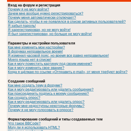
Вход на форум и регистрация
Почему я не могу войти?
Зачем мне вообще нужно регистрироваться?
Почему меня автоматически отключает?
Как сделать, чтобы я не появлялся в списке активных пользователей?
Я забыл пароль!
Я зарегистрирован, но не могу войти!
Я был зарегистрирован, но больше не могу войти!
Параметры и настройки пользователя
Как мне изменить мои настройки?
В форумах неправильное время!
Я изменил часовой пояс, но время все равно неправильное!
Моего языка нет в списке!
Как я могу поместить картинку под своим именем?
Как я могу изменить свое звание?
Когда я щёлкаю по ссылке «Отправить e-mail», от меня требуют войти?
Создание сообщений
Как мне создать тему в форуме?
Как я могу редактировать или удалить сообщение?
Как присоединить подпись к моему сообщению?
Как создать опрос?
Как я могу редактировать или удалить опрос?
Почему мне недоступны некоторые форумы?
Почему я не могу голосовать в опросе?
Форматирование сообщений и типы создаваемых тем
Что такое BBCode?
Могу ли я использовать HTML?