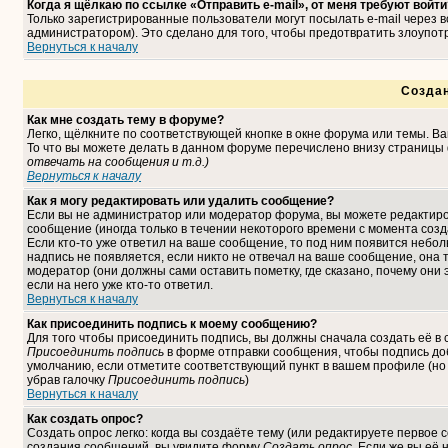
Когда я щёлкаю по ссылке «Отправить e-mail», от меня требуют войти
Только зарегистрированные пользователи могут посылать e-mail через
администратором). Это сделано для того, чтобы предотвратить злоупо
Вернуться к началу
Созда
Как мне создать тему в форуме?
Легко, щёлкните по соответствующей кнопке в окне форума или темы. В
То что вы можете делать в данном форуме перечислено внизу страницы 
отвечать на сообщения и т.д.
)
Вернуться к началу
Как я могу редактировать или удалить сообщение?
Если вы не администратор или модератор форума, вы можете редактиро
сообщение (иногда только в течении некоторого времени с момента соз
Если кто-то уже ответил на ваше сообщение, то под ним появится небо
надпись не появляется, если никто не отвечал на ваше сообщение, она
модератор (они должны сами оставить пометку, где сказано, почему они 
если на него уже кто-то ответил.
Вернуться к началу
Как присоединить подпись к моему сообщению?
Для того чтобы присоединить подпись, вы должны сначала создать её в
Присоединить подпись
в форме отправки сообщения, чтобы подпись до
умолчанию, если отметите соответствующий пункт в вашем профиле (но
убрав галочку
Присоединить подпись
)
Вернуться к началу
Как создать опрос?
Создать опрос легко: когда вы создаёте тему (или редактируете первое 
создания сообщений, вы увидите форму
Создать опрос
. Если же вы её 