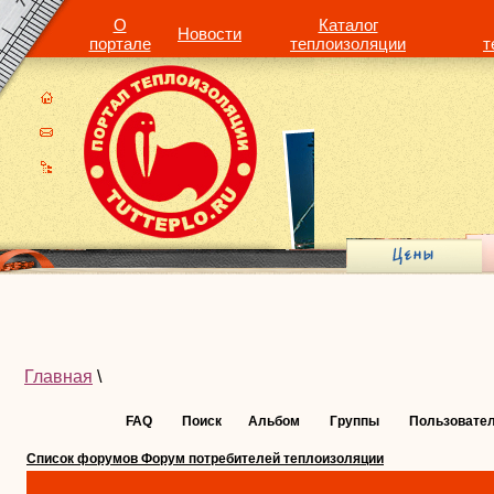
О
Каталог
Новости
портале
теплоизоляции
т
Главная
\
FAQ
Поиск
Альбом
Группы
Пользовате
Список форумов Форум потребителей теплоизоляции