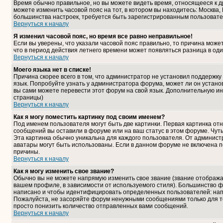
Время обычно правильное, но вы можете видеть время, относящееся к дру
можете изменить часовой пояс на тот, в котором вы находитесь: Москва, К
большинства настроек, требуется быть зарегистрированным пользовате
Вернуться к началу
Я изменил часовой пояс, но время все равно неправильное!
Если вы уверены, что указали часовой пояс правильно, то причина може
что в период действия летнего времени может появляться разница в од
Вернуться к началу
Моего языка нет в списке!
Причина скорее всего в том, что администратор не установил поддержку
язык. Попробуйте узнать у администратора форума, может ли он установ
вы сами можете перевести этот форум на свой язык. Дополнительную и
страницы)
Вернуться к началу
Как я могу поместить картинку под своим именем?
Под именем пользователя могут быть две картинки. Первая картинка отн
сообщений вы оставили в форуме или на ваш статус в этом форуме. Чут
Эта картинка обычно уникальна для каждого пользователя. От администра
аватары могут быть использованы. Если в данном форуме не включена п
причины.
Вернуться к началу
Как я могу изменить свое звание?
Обычно вы не можете напрямую изменить свое звание (звание отображае
вашем профиле, в зависимости от используемого стиля). Большинство ф
написано и чтобы идентифицировать определенных пользователей: нап
Пожалуйста, не засоряйте форум ненужными сообщениями только для то
просто понизить количество отправленных вами сообщений.
Вернуться к началу