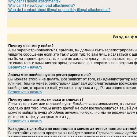
Why can't I delete attachments?
Why can't I view/download attachments?
Who do I contact about illegal or possibly illegal attachments?
Вход на фо
Почему я не могу войти?
А вы зарегистрировались? Серьёзно, вы должны быть зарегистрированы,
увидите сообщение если это так)? Если так, то вам лучше связаться с 
вы были зарегистрированы и вам не закрыли доступ, то проверьте, прави
то свяжитесь с администратором, возможно, он неправильно настроил ф
Вернуться к началу
Зачем мне вообще нужно регистрироваться?
Вы можете этого и не делать. Всё зависит от того, как администратор 
или нет. Тем не менее, регистрация дает вам дополнительные возможн
сообщения, отправка e-mail, участие в группах и т.д. Регистрация отниме
Вернуться к началу
Почему меня автоматически отключает?
Если вы не отметили галочкой пункт
Входить автоматически
, вы сможе
сделано для того, чтобы никто другой не смог воспользоваться вашей уч
можете выбрать пункт
Входить автоматически
, но мы не рекомендуем
интернет-кафе, университете и т.д.
Вернуться к началу
Как сделать, чтобы я не появлялся в списке активных пользователей
В настройках вашего профиля вы найдете опцию
Скрывать ваше пребы