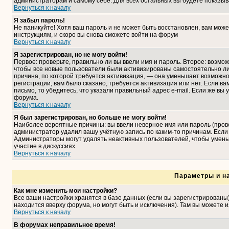
администраторам и самому себе. Для всех остальных вы будете показыв
Вернуться к началу
Я забыл пароль!
Не паникуйте! Хотя ваш пароль и не может быть восстановлен, вам може
инструкциям, и скоро вы снова сможете войти на форум
Вернуться к началу
Я зарегистрирован, но не могу войти!
Первое: проверьте, правильно ли вы ввели имя и пароль. Второе: возмо
чтобы все новые пользователи были активизированы самостоятельно либ
причина, по которой требуется активизация, — она уменьшает возможн
регистрации, вам было сказано, требуется активизация или нет. Если ва
письмо, то убедитесь, что указали правильный адрес e-mail. Если же вы
форума.
Вернуться к началу
Я был зарегистрирован, но больше не могу войти!
Наиболее вероятные причины: вы ввели неверное имя или пароль (прове
администратор удалил вашу учётную запись по каким-то причинам. Если
Администраторы могут удалять неактивных пользователей, чтобы умень
участие в дискуссиях.
Вернуться к началу
Параметры и н
Как мне изменить мои настройки?
Все ваши настройки хранятся в базе данных (если вы зарегистрированы
находится вверху форума, но могут быть и исключения). Там вы можете 
Вернуться к началу
В форумах неправильное время!