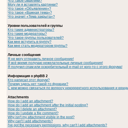
Что такое смайлики?
Могу ли я вставлять картинки?
Что такое «Объявление»?
Что такое «Важная тема»?
Что значит «Тема закрыта»?
Уровни пользователей и группы
Кто такие администраторы?
Кто такие модераторы?
Что такое группы пользователей?
Как мне вступить в группу?
Как мне стать модератором группы?
Личные сообщения
Я не могу отправить личное сообщение!
Я всё время получаю нежелательные личные сообщения!
Я получил спам или оскорбительный e-mail от кого-то с этого форума!
Информация о phpBB 2
Кто написал этот форум?
Почему здесь нет такой-то функции?
С кем можно связаться по вопросу некорректного использования и юрид
Attachments
How do I add an attachment?
How do I add an attachment after the initial posting?
How do I delete an attachment?
How do I update a file comment?
Why isn't my attachment visible in the post?
Why can't I add attachments?
I've got the necessary permissions, why can't I add attachments?