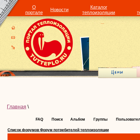
О
Каталог
Новости
портале
теплоизоляции
т
Главная
\
FAQ
Поиск
Альбом
Группы
Пользовате
Список форумов Форум потребителей теплоизоляции