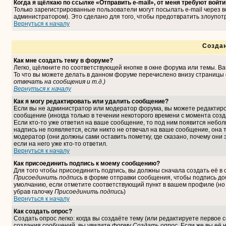
Когда я щёлкаю по ссылке «Отправить e-mail», от меня требуют войти
Только зарегистрированные пользователи могут посылать e-mail через
администратором). Это сделано для того, чтобы предотвратить злоупо
Вернуться к началу
Созда
Как мне создать тему в форуме?
Легко, щёлкните по соответствующей кнопке в окне форума или темы. В
То что вы можете делать в данном форуме перечислено внизу страницы 
отвечать на сообщения и т.д.
)
Вернуться к началу
Как я могу редактировать или удалить сообщение?
Если вы не администратор или модератор форума, вы можете редактиро
сообщение (иногда только в течении некоторого времени с момента соз
Если кто-то уже ответил на ваше сообщение, то под ним появится небо
надпись не появляется, если никто не отвечал на ваше сообщение, она
модератор (они должны сами оставить пометку, где сказано, почему они 
если на него уже кто-то ответил.
Вернуться к началу
Как присоединить подпись к моему сообщению?
Для того чтобы присоединить подпись, вы должны сначала создать её в
Присоединить подпись
в форме отправки сообщения, чтобы подпись до
умолчанию, если отметите соответствующий пункт в вашем профиле (но
убрав галочку
Присоединить подпись
)
Вернуться к началу
Как создать опрос?
Создать опрос легко: когда вы создаёте тему (или редактируете первое 
создания сообщений, вы увидите форму
Создать опрос
. Если же вы её 