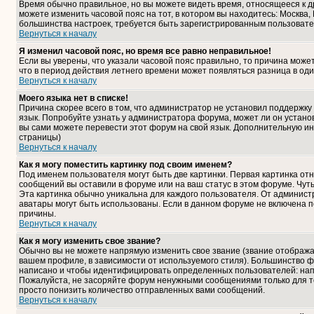
Время обычно правильное, но вы можете видеть время, относящееся к дру
можете изменить часовой пояс на тот, в котором вы находитесь: Москва, К
большинства настроек, требуется быть зарегистрированным пользовате
Вернуться к началу
Я изменил часовой пояс, но время все равно неправильное!
Если вы уверены, что указали часовой пояс правильно, то причина може
что в период действия летнего времени может появляться разница в од
Вернуться к началу
Моего языка нет в списке!
Причина скорее всего в том, что администратор не установил поддержку
язык. Попробуйте узнать у администратора форума, может ли он установ
вы сами можете перевести этот форум на свой язык. Дополнительную и
страницы)
Вернуться к началу
Как я могу поместить картинку под своим именем?
Под именем пользователя могут быть две картинки. Первая картинка отн
сообщений вы оставили в форуме или на ваш статус в этом форуме. Чут
Эта картинка обычно уникальна для каждого пользователя. От администра
аватары могут быть использованы. Если в данном форуме не включена п
причины.
Вернуться к началу
Как я могу изменить свое звание?
Обычно вы не можете напрямую изменить свое звание (звание отображае
вашем профиле, в зависимости от используемого стиля). Большинство ф
написано и чтобы идентифицировать определенных пользователей: нап
Пожалуйста, не засоряйте форум ненужными сообщениями только для то
просто понизить количество отправленных вами сообщений.
Вернуться к началу