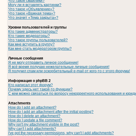
Что такое смайлики?
Могу ли я вставлять картинки?
Что такое «Объявление»?
Что такое «Важная тема»?
Что значит «Тема закрыта»?
Уровни пользователей и группы
Кто такие администраторы?
Кто такие модераторы?
Что такое группы пользователей?
Как мне вступить в группу?
Как мне стать модератором группы?
Личные сообщения
Я не могу отправить личное сообщение!
Я всё время получаю нежелательные личные сообщения!
Я получил спам или оскорбительный e-mail от кого-то с этого форума!
Информация о phpBB 2
Кто написал этот форум?
Почему здесь нет такой-то функции?
С кем можно связаться по вопросу некорректного использования и юрид
Attachments
How do I add an attachment?
How do I add an attachment after the initial posting?
How do I delete an attachment?
How do I update a file comment?
Why isn't my attachment visible in the post?
Why can't I add attachments?
I've got the necessary permissions, why can't I add attachments?