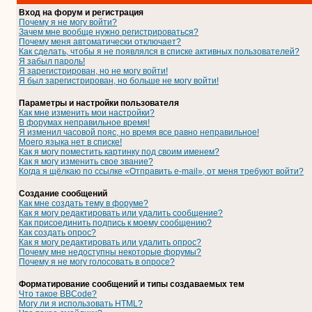
Вход на форум и регистрация
Почему я не могу войти?
Зачем мне вообще нужно регистрироваться?
Почему меня автоматически отключает?
Как сделать, чтобы я не появлялся в списке активных пользователей?
Я забыл пароль!
Я зарегистрирован, но не могу войти!
Я был зарегистрирован, но больше не могу войти!
Параметры и настройки пользователя
Как мне изменить мои настройки?
В форумах неправильное время!
Я изменил часовой пояс, но время все равно неправильное!
Моего языка нет в списке!
Как я могу поместить картинку под своим именем?
Как я могу изменить свое звание?
Когда я щёлкаю по ссылке «Отправить e-mail», от меня требуют войти?
Создание сообщений
Как мне создать тему в форуме?
Как я могу редактировать или удалить сообщение?
Как присоединить подпись к моему сообщению?
Как создать опрос?
Как я могу редактировать или удалить опрос?
Почему мне недоступны некоторые форумы?
Почему я не могу голосовать в опросе?
Форматирование сообщений и типы создаваемых тем
Что такое BBCode?
Могу ли я использовать HTML?