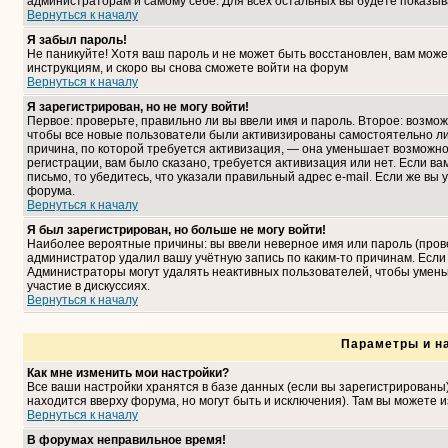
администраторам и самому себе. Для всех остальных вы будете показыв
Вернуться к началу
Я забыл пароль!
Не паникуйте! Хотя ваш пароль и не может быть восстановлен, вам може
инструкциям, и скоро вы снова сможете войти на форум
Вернуться к началу
Я зарегистрирован, но не могу войти!
Первое: проверьте, правильно ли вы ввели имя и пароль. Второе: возмо
чтобы все новые пользователи были активизированы самостоятельно либ
причина, по которой требуется активизация, — она уменьшает возможн
регистрации, вам было сказано, требуется активизация или нет. Если ва
письмо, то убедитесь, что указали правильный адрес e-mail. Если же вы
форума.
Вернуться к началу
Я был зарегистрирован, но больше не могу войти!
Наиболее вероятные причины: вы ввели неверное имя или пароль (прове
администратор удалил вашу учётную запись по каким-то причинам. Если
Администраторы могут удалять неактивных пользователей, чтобы умень
участие в дискуссиях.
Вернуться к началу
Параметры и н
Как мне изменить мои настройки?
Все ваши настройки хранятся в базе данных (если вы зарегистрированы
находится вверху форума, но могут быть и исключения). Там вы можете 
Вернуться к началу
В форумах неправильное время!