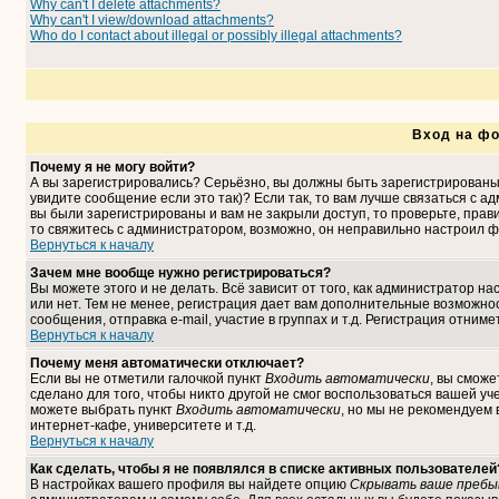
Why can't I delete attachments?
Why can't I view/download attachments?
Who do I contact about illegal or possibly illegal attachments?
Вход на фо
Почему я не могу войти?
А вы зарегистрировались? Серьёзно, вы должны быть зарегистрированы,
увидите сообщение если это так)? Если так, то вам лучше связаться с 
вы были зарегистрированы и вам не закрыли доступ, то проверьте, прави
то свяжитесь с администратором, возможно, он неправильно настроил ф
Вернуться к началу
Зачем мне вообще нужно регистрироваться?
Вы можете этого и не делать. Всё зависит от того, как администратор 
или нет. Тем не менее, регистрация дает вам дополнительные возможн
сообщения, отправка e-mail, участие в группах и т.д. Регистрация отниме
Вернуться к началу
Почему меня автоматически отключает?
Если вы не отметили галочкой пункт
Входить автоматически
, вы сможе
сделано для того, чтобы никто другой не смог воспользоваться вашей уч
можете выбрать пункт
Входить автоматически
, но мы не рекомендуем
интернет-кафе, университете и т.д.
Вернуться к началу
Как сделать, чтобы я не появлялся в списке активных пользователей
В настройках вашего профиля вы найдете опцию
Скрывать ваше пребы