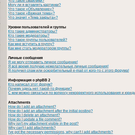
Что такое смайлики?
Могу ли я вставлять картинки?
Что такое «Объявление»?
Что такое «Важная тема»?
Что значит «Тема закрыта»?
Уровни пользователей и группы
Кто такие администраторы?
Кто такие модераторы?
Что такое группы пользователей?
Как мне вступить в группу?
Как мне стать модератором группы?
Личные сообщения
Я не могу отправить личное сообщение!
Я всё время получаю нежелательные личные сообщения!
Я получил спам или оскорбительный e-mail от кого-то с этого форума!
Информация о phpBB 2
Кто написал этот форум?
Почему здесь нет такой-то функции?
С кем можно связаться по вопросу некорректного использования и юрид
Attachments
How do I add an attachment?
How do I add an attachment after the initial posting?
How do I delete an attachment?
How do I update a file comment?
Why isn't my attachment visible in the post?
Why can't I add attachments?
I've got the necessary permissions, why can't I add attachments?