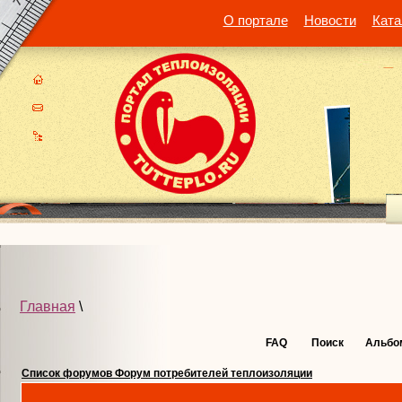
О портале
Новости
Ката
Главная
\
FAQ
Поиск
Альбо
Список форумов Форум потребителей теплоизоляции