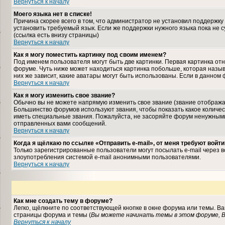
Вернуться к началу
Моего языка нет в списке!
Причина скорее всего в том, что администратор не установил поддержку
установить требуемый язык. Если же поддержки нужного языка пока не 
(ссылка есть внизу страницы)
Вернуться к началу
Как я могу поместить картинку под своим именем?
Под именем пользователя могут быть две картинки. Первая картинка отн
форуме. Чуть ниже может находиться картинка побольше, которая назыв
них же зависит, какие аватары могут быть использованы. Если в данном
Вернуться к началу
Как я могу изменить свое звание?
Обычно вы не можете напрямую изменить свое звание (звание отображае
Большинство форумов используют звания, чтобы показать какое колич
иметь специальные звания. Пожалуйста, не засоряйте форум ненужными
отправленных вами сообщений.
Вернуться к началу
Когда я щёлкаю по ссылке «Отправить e-mail», от меня требуют войти
Только зарегистрированные пользователи могут посылать e-mail через 
злоупотребления системой e-mail анонимными пользователями.
Вернуться к началу
Как мне создать тему в форуме?
Легко, щёлкните по соответствующей кнопке в окне форума или темы. В
страницы форума и темы (
Вы можете начинать темы в этом форуме, В
Вернуться к началу