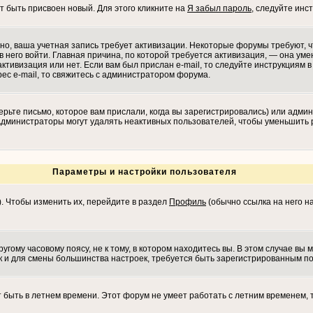
т быть присвоен новый. Для этого кликните на
Я забыл пароль
, следуйте инс
ожно, ваша учетная запись требует активизации. Некоторые форумы требуют,
в него войти. Главная причина, по которой требуется активизация, — она у
ктивизация или нет. Если вам был прислан e-mail, то следуйте инструкциям в 
рес e-mail, то свяжитесь с администратором форума.
рьте письмо, которое вам прислали, когда вы зарегистрировались) или админ
 Администраторы могут удалять неактивных пользователей, чтобы уменьшить 
Параметры и настройки пользователя
). Чтобы изменить их, перейдите в раздел
Профиль
(обычно ссылка на него на
гому часовому поясу, не к тому, в котором находитесь вы. В этом случае вы м
 как и для смены большинства настроек, требуется быть зарегистрированным п
т быть в летнем времени. Этот форум не умеет работать с летним временем, 