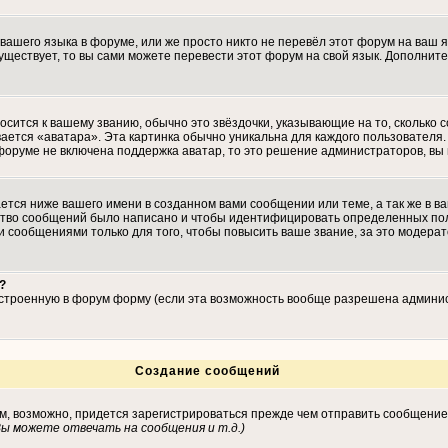
 вашего языка в форуме, или же просто никто не перевёл этот форум на ваш 
существует, то вы сами можете перевести этот форум на свой язык. Дополн
осится к вашему званию, обычно это звёздочки, указывающие на то, сколько 
ается «аватара». Эта картинка обычно уникальна для каждого пользователя. 
 форуме не включена поддержка аватар, то это решение администраторов, вы
тся ниже вашего имени в созданном вами сообщении или теме, а так же в ва
ество сообщений было написано и чтобы идентифицировать определенных по
 сообщениями только для того, чтобы повысить ваше звание, за это модера
?
встроенную в форум форму (если эта возможность вообще разрешена админис
Создание сообщений
ам, возможно, придется зарегистрироваться прежде чем отправить сообщение
ы можете отвечать на сообщения и т.д.
)