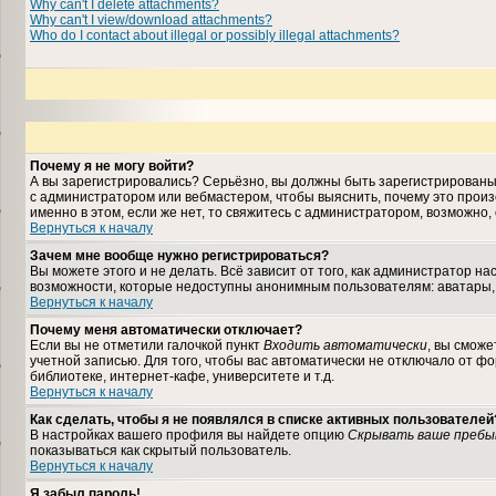
Why can't I delete attachments?
Why can't I view/download attachments?
Who do I contact about illegal or possibly illegal attachments?
Почему я не могу войти?
А вы зарегистрировались? Серьёзно, вы должны быть зарегистрированы, 
с администратором или вебмастером, чтобы выяснить, почему это произ
именно в этом, если же нет, то свяжитесь с администратором, возможно
Вернуться к началу
Зачем мне вообще нужно регистрироваться?
Вы можете этого и не делать. Всё зависит от того, как администратор 
возможности, которые недоступны анонимным пользователям: аватары, лич
Вернуться к началу
Почему меня автоматически отключает?
Если вы не отметили галочкой пункт
Входить автоматически
, вы сможе
учетной записью. Для того, чтобы вас автоматически не отключало от ф
библиотеке, интернет-кафе, университете и т.д.
Вернуться к началу
Как сделать, чтобы я не появлялся в списке активных пользователей
В настройках вашего профиля вы найдете опцию
Скрывать ваше пребы
показываться как скрытый пользователь.
Вернуться к началу
Я забыл пароль!