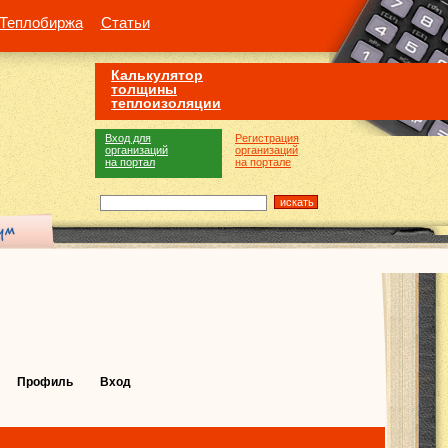
Теплобиржа
Статьи
Калькулятор
толщины
теплоизоляции
Вход для
Регистрация
организаций
организаций
на портал
на портале
Профиль
Вход