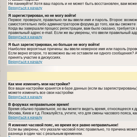
Не паникуйте! Хотя ваш пароль и не может быть восстановлен, вам може
Вернуться к началу
Я зарегистрирован, но не могу войти!
Первое: проверьте, правильно ли вы ввели имя и пароль. Второе: возм
самостоятельно либо администратором форума до того, как вы сможете 
Когда вы завершали процесс регистрации, вам было сказано, требуется а
правильный адрес e-mail. Если же вы уверены, что ввели правильный ад
Вернуться к началу
Я был зарегистрирован, но больше не могу войти!
Наиболее вероятные причины: вы ввели неверное имя или пароль (прове
Если верно второе, то возможно вы не оставили ни одного сообщения?
принять участие в дискуссиях.
Вернуться к началу
Как мне изменить мои настройки?
Все ваши настройки хранятся в базе данных (если вы зарегистрированы
можете изменить все свои настройки
Вернуться к началу
В форумах неправильное время!
Время обычно правильное, но вы можете видеть время, относящееся к дру
Москва, Киев и т.д. Пожалуйста, учтите, что для смены часового пояса,
Вернуться к началу
Я изменил часовой пояс, но время все равно неправильное!
Если вы уверены, что указали часовой пояс правильно, то причина може
разница в один час с реальным временем.