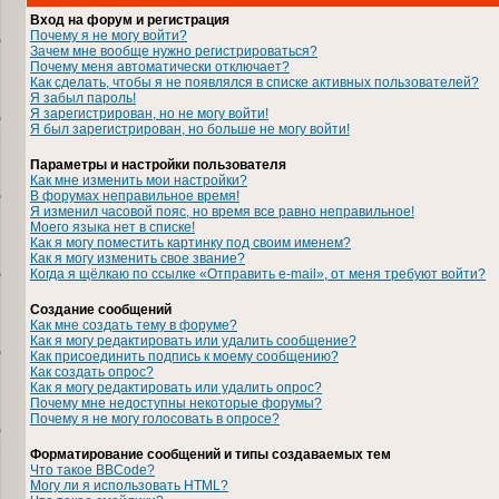
Вход на форум и регистрация
Почему я не могу войти?
Зачем мне вообще нужно регистрироваться?
Почему меня автоматически отключает?
Как сделать, чтобы я не появлялся в списке активных пользователей?
Я забыл пароль!
Я зарегистрирован, но не могу войти!
Я был зарегистрирован, но больше не могу войти!
Параметры и настройки пользователя
Как мне изменить мои настройки?
В форумах неправильное время!
Я изменил часовой пояс, но время все равно неправильное!
Моего языка нет в списке!
Как я могу поместить картинку под своим именем?
Как я могу изменить свое звание?
Когда я щёлкаю по ссылке «Отправить e-mail», от меня требуют войти?
Создание сообщений
Как мне создать тему в форуме?
Как я могу редактировать или удалить сообщение?
Как присоединить подпись к моему сообщению?
Как создать опрос?
Как я могу редактировать или удалить опрос?
Почему мне недоступны некоторые форумы?
Почему я не могу голосовать в опросе?
Форматирование сообщений и типы создаваемых тем
Что такое BBCode?
Могу ли я использовать HTML?