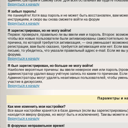
администраторам и самому себе. Для всех остальных вы будете показыв
Вернуться к началу
Я забыл пароль!
Не паникуйте! Хотя ваш пароль и не может быть восстановлен, вам може
инструкциям, и скоро вы снова сможете войти на форум
Вернуться к началу
Я зарегистрирован, но не могу войти!
Первое: проверьте, правильно ли вы ввели имя и пароль. Второе: возмо
чтобы все новые пользователи были активизированы самостоятельно либ
причина, по которой требуется активизация, — она уменьшает возможн
регистрации, вам было сказано, требуется активизация или нет. Если ва
письмо, то убедитесь, что указали правильный адрес e-mail. Если же вы
форума.
Вернуться к началу
Я был зарегистрирован, но больше не могу войти!
Наиболее вероятные причины: вы ввели неверное имя или пароль (прове
администратор удалил вашу учётную запись по каким-то причинам. Если
Администраторы могут удалять неактивных пользователей, чтобы умень
участие в дискуссиях.
Вернуться к началу
Параметры и н
Как мне изменить мои настройки?
Все ваши настройки хранятся в базе данных (если вы зарегистрированы
находится вверху форума, но могут быть и исключения). Там вы можете 
Вернуться к началу
В форумах неправильное время!