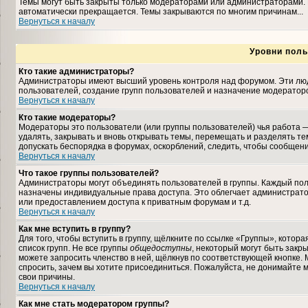
Темы могут быть закрыты только модераторами или администраторами. 
автоматически прекращается. Темы закрываются по многим причинам...
Вернуться к началу
Уровни поль
Кто такие администраторы?
Администраторы имеют высший уровень контроля над форумом. Эти люди
пользователей, создание групп пользователей и назначение модераторо
Вернуться к началу
Кто такие модераторы?
Модераторы это пользователи (или группы пользователей) чья работа —
удалять, закрывать и вновь открывать темы, перемещать и разделять те
допускать беспорядка в форумах, оскорблений, следить, чтобы сообщен
Вернуться к началу
Что такое группы пользователей?
Администраторы могут объединять пользователей в группы. Каждый польз
назначены индивидуальные права доступа. Это облегчает администрат
или предоставлением доступа к приватным форумам и т.д.
Вернуться к началу
Как мне вступить в группу?
Для того, чтобы вступить в группу, щёлкните по ссылке «Группы», которая
список групп. Не все группы
общедоступны
, некоторый могут быть закр
можете запросить членство в ней, щёлкнув по соответствующей кнопке. 
спросить, зачем вы хотите присоединиться. Пожалуйста, не донимайте м
свои причины.
Вернуться к началу
Как мне стать модератором группы?