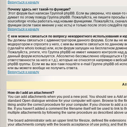
Вернуться к началу
Почему здесь нет такой-то функции?
Этот форум был написан Группой phpBB. Если вы уверены, что какая-то 
думает по этому поводу Группа phpBB. Пожалуйста, не пишите просьбы 
sourceforge чтобы работать над новыми функциями. Пожалуйста, снача
функции (если такое мнение у нас есть) и только после этого следуйте п
Вернуться к началу
С кем можно связаться по вопросу некорректного использования и 
Вы должны связаться с администратором данного форума. Если вы не мо
модератором и спросите у него, с кем вы можете связаться по данному в
(сделайте whois lookup) или, если форум запущен на бесплатном домене (на
Пожалуйста, учтите, что Группа phpBB не имеет никакого контроля над д
данный форум используется. Абсолютно бессмысленно обращаться к Гр
ответственности за него и т.д.), которые не относятся напрямую к вебс
phpBB группы. Если же вы все-таки пошлёте e-mail Группе phpBB об исп
или вы можете вообще не получить ответа.
Вернуться к началу
At
How do I add an attachment?
You can add attachments when you post a new post. You should see a
Add an
standard Open dialogue window for your computer will open. Browse to the file 
liking and/or the correct procedure for your computer. If you choose to add a
file. If you haven't added a comment the filename itself will be used to link to 
multiple attachements by following the same procedure as described above un
The board administrator sets an upper limit for filesize, defined file extensions
your attachments comply with the boards acceptance of use policy, and that t