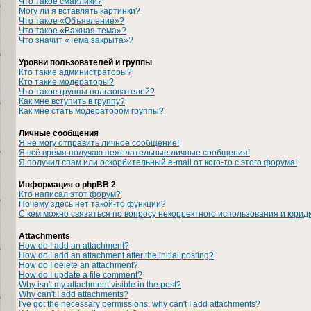
Что такое смайлики?
Могу ли я вставлять картинки?
Что такое «Объявление»?
Что такое «Важная тема»?
Что значит «Тема закрыта»?
Уровни пользователей и группы
Кто такие администраторы?
Кто такие модераторы?
Что такое группы пользователей?
Как мне вступить в группу?
Как мне стать модератором группы?
Личные сообщения
Я не могу отправить личное сообщение!
Я всё время получаю нежелательные личные сообщения!
Я получил спам или оскорбительный e-mail от кого-то с этого форума!
Информация о phpBB 2
Кто написал этот форум?
Почему здесь нет такой-то функции?
С кем можно связаться по вопросу некорректного использования и юрид
Attachments
How do I add an attachment?
How do I add an attachment after the initial posting?
How do I delete an attachment?
How do I update a file comment?
Why isn't my attachment visible in the post?
Why can't I add attachments?
I've got the necessary permissions, why can't I add attachments?