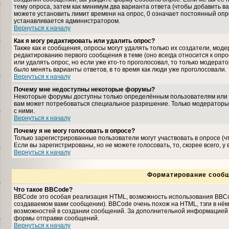
тему опроса, затем как минимум два варианта ответа (чтобы добавить ва
можете установить лимит времени на опрос, 0 означает постоянный опро
устанавливается администратором.
Вернуться к началу
Как я могу редактировать или удалить опрос?
Также как и сообщения, опросы могут удалять только их создатели, мо
редактированию первого сообщения в теме (оно всегда относится к опрос
или удалять опрос, но если уже кто-то проголосовал, то только модерат
было менять варианты ответов, в то время как люди уже проголосовали.
Вернуться к началу
Почему мне недоступны некоторые форумы?
Некоторые форумы доступны только определённым пользователям или гр
вам может потребоваться специальное разрешение. Только модераторы
с ними.
Вернуться к началу
Почему я не могу голосовать в опросе?
Только зарегистрированные пользователи могут участвовать в опросе (
Если вы зарегистрированы, но не можете голосовать, то, скорее всего, у
Вернуться к началу
Форматирование сообщ
Что такое BBCode?
BBCode это особая реализация HTML, возможность использования BBCo
создаваемом вами сообщении). BBCode очень похож на HTML, тэги в нём з
возможностей в создании сообщений. За дополнительной информацией о
формы отправки сообщений.
Вернуться к началу