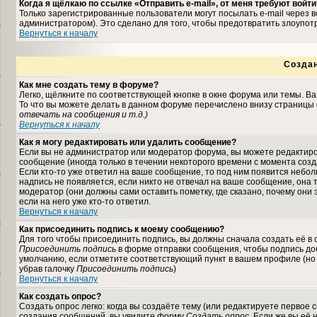
Когда я щёлкаю по ссылке «Отправить e-mail», от меня требуют войти
Только зарегистрированные пользователи могут посылать e-mail через
администратором). Это сделано для того, чтобы предотвратить злоупо
Вернуться к началу
Созда
Как мне создать тему в форуме?
Легко, щёлкните по соответствующей кнопке в окне форума или темы. В
То что вы можете делать в данном форуме перечислено внизу страницы 
отвечать на сообщения и т.д.
)
Вернуться к началу
Как я могу редактировать или удалить сообщение?
Если вы не администратор или модератор форума, вы можете редактиро
сообщение (иногда только в течении некоторого времени с момента соз
Если кто-то уже ответил на ваше сообщение, то под ним появится небо
надпись не появляется, если никто не отвечал на ваше сообщение, она
модератор (они должны сами оставить пометку, где сказано, почему они 
если на него уже кто-то ответил.
Вернуться к началу
Как присоединить подпись к моему сообщению?
Для того чтобы присоединить подпись, вы должны сначала создать её в
Присоединить подпись
в форме отправки сообщения, чтобы подпись до
умолчанию, если отметите соответствующий пункт в вашем профиле (но
убрав галочку
Присоединить подпись
)
Вернуться к началу
Как создать опрос?
Создать опрос легко: когда вы создаёте тему (или редактируете первое 
создания сообщений, вы увидите форму
Создать опрос
. Если же вы её 