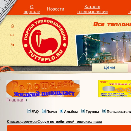
О
Каталог
Новости
портале
теплоизоляции
т
Главная
\
FAQ
Поиск
Альбом
Группы
Пользовател
Список форумов Форум потребителей теплоизоляции