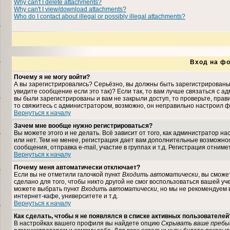
Why can't I delete attachments?
Why can't I view/download attachments?
Who do I contact about illegal or possibly illegal attachments?
Вход на фо
Почему я не могу войти?
А вы зарегистрировались? Серьёзно, вы должны быть зарегистрированы,
увидите сообщение если это так)? Если так, то вам лучше связаться с 
вы были зарегистрированы и вам не закрыли доступ, то проверьте, прави
то свяжитесь с администратором, возможно, он неправильно настроил ф
Вернуться к началу
Зачем мне вообще нужно регистрироваться?
Вы можете этого и не делать. Всё зависит от того, как администратор 
или нет. Тем не менее, регистрация дает вам дополнительные возможн
сообщения, отправка e-mail, участие в группах и т.д. Регистрация отниме
Вернуться к началу
Почему меня автоматически отключает?
Если вы не отметили галочкой пункт
Входить автоматически
, вы сможе
сделано для того, чтобы никто другой не смог воспользоваться вашей уч
можете выбрать пункт
Входить автоматически
, но мы не рекомендуем
интернет-кафе, университете и т.д.
Вернуться к началу
Как сделать, чтобы я не появлялся в списке активных пользователей
В настройках вашего профиля вы найдете опцию
Скрывать ваше пребы