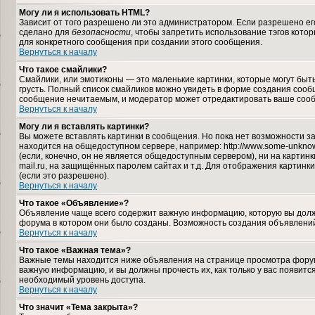
Могу ли я использовать HTML?
Зависит от того разрешено ли это администратором. Если разрешено его 
сделано для
безопасности
, чтобы запретить использование тэгов кото
для конкретного сообщения при создании этого сообщения.
Вернуться к началу
Что такое смайлики?
Смайлики, или эмотиконы — это маленькие картинки, которые могут быть 
грусть. Полный список смайликов можно увидеть в форме создания сообщ
сообщение нечитаемым, и модератор может отредактировать ваше сооб
Вернуться к началу
Могу ли я вставлять картинки?
Вы можете вставлять картинки в сообщения. Но пока нет возможности за
находится на общедоступном сервере, например: http://www.some-unknown-
(если, конечно, он не является общедоступным сервером), ни на карти
mail.ru, на защищённых паролем сайтах и т.д. Для отображения картинк
(если это разрешено).
Вернуться к началу
Что такое «Объявление»?
Объявление чаще всего содержит важную информацию, которую вы должн
форума в котором они было созданы. Возможность создания объявлений
Вернуться к началу
Что такое «Важная тема»?
Важные темы находится ниже объявления на странице просмотра форума,
важную информацию, и вы должны прочесть их, как только у вас появится
необходимый уровень доступа.
Вернуться к началу
Что значит «Тема закрыта»?