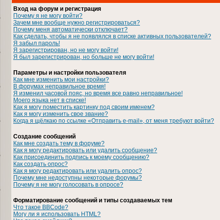
Вход на форум и регистрация
Почему я не могу войти?
Зачем мне вообще нужно регистрироваться?
Почему меня автоматически отключает?
Как сделать, чтобы я не появлялся в списке активных пользователей?
Я забыл пароль!
Я зарегистрирован, но не могу войти!
Я был зарегистрирован, но больше не могу войти!
Параметры и настройки пользователя
Как мне изменить мои настройки?
В форумах неправильное время!
Я изменил часовой пояс, но время все равно неправильное!
Моего языка нет в списке!
Как я могу поместить картинку под своим именем?
Как я могу изменить свое звание?
Когда я щёлкаю по ссылке «Отправить e-mail», от меня требуют войти?
Создание сообщений
Как мне создать тему в форуме?
Как я могу редактировать или удалить сообщение?
Как присоединить подпись к моему сообщению?
Как создать опрос?
Как я могу редактировать или удалить опрос?
Почему мне недоступны некоторые форумы?
Почему я не могу голосовать в опросе?
Форматирование сообщений и типы создаваемых тем
Что такое BBCode?
Могу ли я использовать HTML?