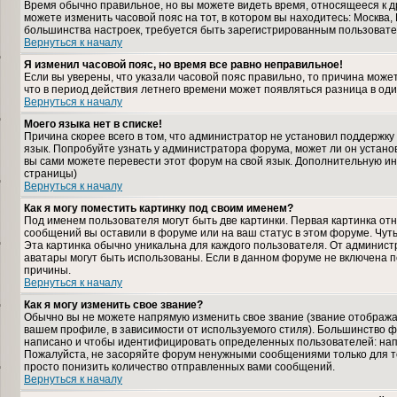
Время обычно правильное, но вы можете видеть время, относящееся к дру
можете изменить часовой пояс на тот, в котором вы находитесь: Москва, К
большинства настроек, требуется быть зарегистрированным пользовате
Вернуться к началу
Я изменил часовой пояс, но время все равно неправильное!
Если вы уверены, что указали часовой пояс правильно, то причина може
что в период действия летнего времени может появляться разница в од
Вернуться к началу
Моего языка нет в списке!
Причина скорее всего в том, что администратор не установил поддержку
язык. Попробуйте узнать у администратора форума, может ли он установ
вы сами можете перевести этот форум на свой язык. Дополнительную и
страницы)
Вернуться к началу
Как я могу поместить картинку под своим именем?
Под именем пользователя могут быть две картинки. Первая картинка отн
сообщений вы оставили в форуме или на ваш статус в этом форуме. Чут
Эта картинка обычно уникальна для каждого пользователя. От администра
аватары могут быть использованы. Если в данном форуме не включена п
причины.
Вернуться к началу
Как я могу изменить свое звание?
Обычно вы не можете напрямую изменить свое звание (звание отображае
вашем профиле, в зависимости от используемого стиля). Большинство ф
написано и чтобы идентифицировать определенных пользователей: нап
Пожалуйста, не засоряйте форум ненужными сообщениями только для то
просто понизить количество отправленных вами сообщений.
Вернуться к началу