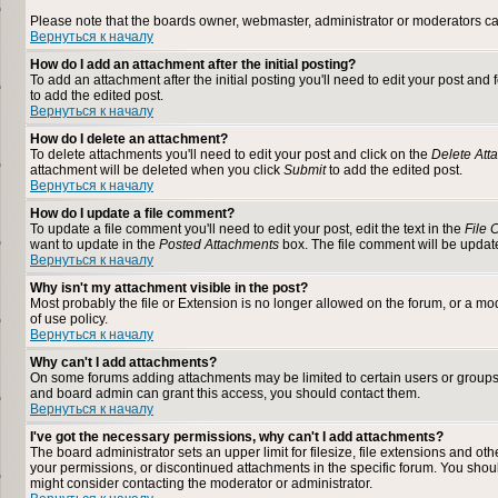
Please note that the boards owner, webmaster, administrator or moderators can n
Вернуться к началу
How do I add an attachment after the initial posting?
To add an attachment after the initial posting you'll need to edit your post a
to add the edited post.
Вернуться к началу
How do I delete an attachment?
To delete attachments you'll need to edit your post and click on the
Delete Att
attachment will be deleted when you click
Submit
to add the edited post.
Вернуться к началу
How do I update a file comment?
To update a file comment you'll need to edit your post, edit the text in the
File
want to update in the
Posted Attachments
box. The file comment will be upda
Вернуться к началу
Why isn't my attachment visible in the post?
Most probably the file or Extension is no longer allowed on the forum, or a mod
of use policy.
Вернуться к началу
Why can't I add attachments?
On some forums adding attachments may be limited to certain users or groups
and board admin can grant this access, you should contact them.
Вернуться к началу
I've got the necessary permissions, why can't I add attachments?
The board administrator sets an upper limit for filesize, file extensions and o
your permissions, or discontinued attachments in the specific forum. You shou
might consider contacting the moderator or administrator.