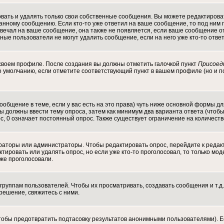
ать и удалять только свои собственные сообщения. Вы можете редактироват
данному сообщению. Если кто-то уже ответил на ваше сообщение, то под ним 
отвечал на ваше сообщение, она также не появляется, если ваше сообщение
ычные пользователи не могут удалить сообщение, если на него уже кто-то отве
 своем профиле. После создания вы должны отметить галочкой пункт
Присоед
 умолчанию, если отметите соответствующий пункт в вашем профиле (но и п
 сообщение в теме, если у вас есть на это права) чуть ниже основной формы
 Вы должны ввести тему опроса, затем как минимум два варианта ответа (чтоб
с, 0 означает постоянный опрос. Также существует ограничение на количест
ераторы или администраторы. Чтобы редактировать опрос, перейдите к редак
актировать или удалять опрос, но если уже кто-то проголосовал, то только м
уже проголосовали.
уппам пользователей. Чтобы их просматривать, создавать сообщения и т.д.
ешение, свяжитесь с ними.
тобы предотвратить подтасовку результатов анонимными пользователями). Ес