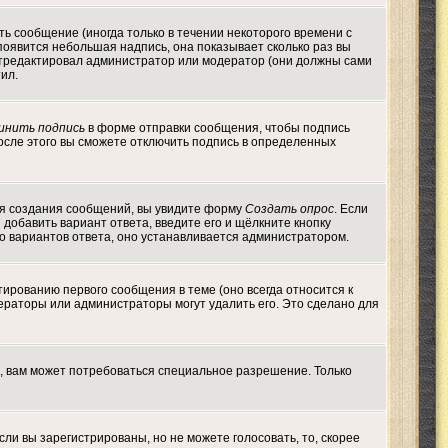
ь сообщение (иногда только в течении некоторого времени с
появится небольшая надпись, она показывает сколько раз вы
 отредактировал администратор или модератор (они должны сами
тил.
инить подпись
в форме отправки сообщения, чтобы подпись
осле этого вы сможете отключить подпись в определенных
 для создания сообщений, вы увидите форму
Создать опрос
. Если
ы добавить вариант ответа, введите его и щёлкните кнопку
во вариантов ответа, оно устанавливается администратором.
тированию первого сообщения в теме (оно всегда относится к
одераторы или администраторы могут удалить его. Это сделано для
, вам может потребоваться специальное разрешение. Только
ли вы зарегистрированы, но не можете голосовать, то, скорее