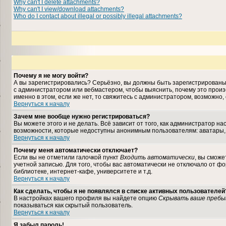
Why can't I delete attachments?
Why can't I view/download attachments?
Who do I contact about illegal or possibly illegal attachments?
Почему я не могу войти?
А вы зарегистрировались? Серьёзно, вы должны быть зарегистрированы, 
с администратором или вебмастером, чтобы выяснить, почему это произ
именно в этом, если же нет, то свяжитесь с администратором, возможно
Вернуться к началу
Зачем мне вообще нужно регистрироваться?
Вы можете этого и не делать. Всё зависит от того, как администратор 
возможности, которые недоступны анонимным пользователям: аватары, лич
Вернуться к началу
Почему меня автоматически отключает?
Если вы не отметили галочкой пункт
Входить автоматически
, вы сможе
учетной записью. Для того, чтобы вас автоматически не отключало от ф
библиотеке, интернет-кафе, университете и т.д.
Вернуться к началу
Как сделать, чтобы я не появлялся в списке активных пользователей
В настройках вашего профиля вы найдете опцию
Скрывать ваше пребы
показываться как скрытый пользователь.
Вернуться к началу
Я забыл пароль!