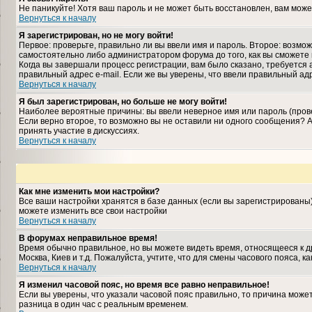
Не паникуйте! Хотя ваш пароль и не может быть восстановлен, вам може
Вернуться к началу
Я зарегистрирован, но не могу войти!
Первое: проверьте, правильно ли вы ввели имя и пароль. Второе: возм
самостоятельно либо администратором форума до того, как вы сможете 
Когда вы завершали процесс регистрации, вам было сказано, требуется а
правильный адрес e-mail. Если же вы уверены, что ввели правильный ад
Вернуться к началу
Я был зарегистрирован, но больше не могу войти!
Наиболее вероятные причины: вы ввели неверное имя или пароль (прове
Если верно второе, то возможно вы не оставили ни одного сообщения?
принять участие в дискуссиях.
Вернуться к началу
Как мне изменить мои настройки?
Все ваши настройки хранятся в базе данных (если вы зарегистрированы
можете изменить все свои настройки
Вернуться к началу
В форумах неправильное время!
Время обычно правильное, но вы можете видеть время, относящееся к дру
Москва, Киев и т.д. Пожалуйста, учтите, что для смены часового пояса,
Вернуться к началу
Я изменил часовой пояс, но время все равно неправильное!
Если вы уверены, что указали часовой пояс правильно, то причина може
разница в один час с реальным временем.