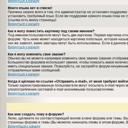
Вернуться к началу
Моего языка нет в списке!
Причина скорее всего в том, что администратор не установил поддержку
установить требуемый язык. Если же поддержки нужного языка пока не 
(ссылка есть внизу страницы)
Вернуться к началу
Как я могу поместить картинку под своим именем?
Под именем пользователя могут быть две картинки. Первая картинка отн
форуме. Чуть ниже может находиться картинка побольше, которая назыв
них же зависит, какие аватары могут быть использованы. Если в данном
Вернуться к началу
Как я могу изменить свое звание?
Обычно вы не можете напрямую изменить свое звание (звание отображае
Большинство форумов используют звания, чтобы показать какое колич
иметь специальные звания. Пожалуйста, не засоряйте форум ненужными
отправленных вами сообщений.
Вернуться к началу
Когда я щёлкаю по ссылке «Отправить e-mail», от меня требуют войти
Только зарегистрированные пользователи могут посылать e-mail через 
злоупотребления системой e-mail анонимными пользователями.
Вернуться к началу
Как мне создать тему в форуме?
Легко, щёлкните по соответствующей кнопке в окне форума или темы. В
страницы форума и темы (
Вы можете начинать темы в этом форуме, В
Вернуться к началу