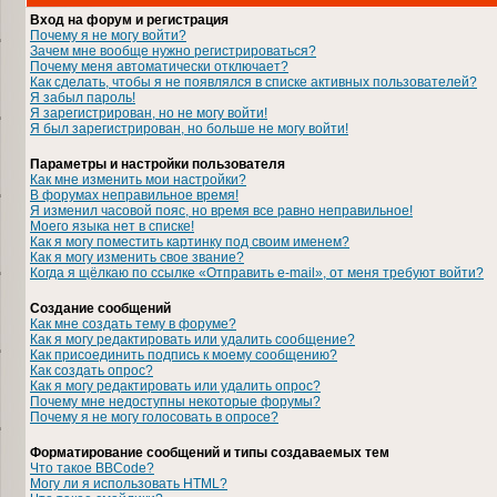
Вход на форум и регистрация
Почему я не могу войти?
Зачем мне вообще нужно регистрироваться?
Почему меня автоматически отключает?
Как сделать, чтобы я не появлялся в списке активных пользователей?
Я забыл пароль!
Я зарегистрирован, но не могу войти!
Я был зарегистрирован, но больше не могу войти!
Параметры и настройки пользователя
Как мне изменить мои настройки?
В форумах неправильное время!
Я изменил часовой пояс, но время все равно неправильное!
Моего языка нет в списке!
Как я могу поместить картинку под своим именем?
Как я могу изменить свое звание?
Когда я щёлкаю по ссылке «Отправить e-mail», от меня требуют войти?
Создание сообщений
Как мне создать тему в форуме?
Как я могу редактировать или удалить сообщение?
Как присоединить подпись к моему сообщению?
Как создать опрос?
Как я могу редактировать или удалить опрос?
Почему мне недоступны некоторые форумы?
Почему я не могу голосовать в опросе?
Форматирование сообщений и типы создаваемых тем
Что такое BBCode?
Могу ли я использовать HTML?