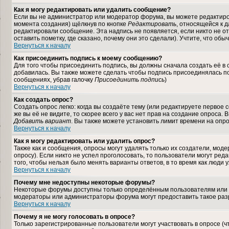
Как я могу редактировать или удалить сообщение?
Если вы не администратор или модератор форума, вы можете редактиров
момента создания) щёлкнув по кнопке
Редактировать
, относящейся к 
редактировали сообщение. Эта надпись не появляется, если никто не 
оставить пометку, где сказано, почему они это сделали). Учтите, что об
Вернуться к началу
Как присоединить подпись к моему сообщению?
Для того чтобы присоединить подпись, вы должны сначала создать её в
добавилась. Вы также можете сделать чтобы подпись присоединялась по
сообщениях, убрав галочку
Присоединить подпись
)
Вернуться к началу
Как создать опрос?
Создать опрос легко: когда вы создаёте тему (или редактируете первое
же вы её не видите, то скорее всего у вас нет прав на создание опроса.
Добавить вариант
. Вы также можете установить лимит времени на опро
Вернуться к началу
Как я могу редактировать или удалить опрос?
Также как и сообщения, опросы могут удалять только их создатели, мод
опросу). Если никто не успел проголосовать, то пользователи могут ред
того, чтобы нельзя было менять варианты ответов, в то время как люди 
Вернуться к началу
Почему мне недоступны некоторые форумы?
Некоторые форумы доступны только определённым пользователям или гр
модераторы или администраторы форума могут предоставить такое разр
Вернуться к началу
Почему я не могу голосовать в опросе?
Только зарегистрированные пользователи могут участвовать в опросе (ч