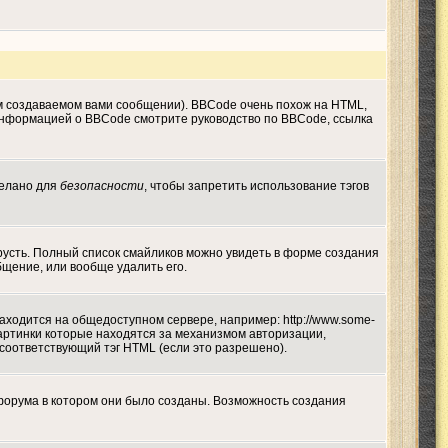
м создаваемом вами сообщении). BBCode очень похож на HTML,
й информацией о BBCode смотрите руководство по BBCode, ссылка
делано для
безопасности
, чтобы запретить использование тэгов
грусть. Полный список смайликов можно увидеть в форме создания
бщение, или вообще удалить его.
находится на общедоступном сервере, например: http://www.some-
а картинки которые находятся за механизмом авторизации,
 соответствующий тэг HTML (если это разрешено).
форума в котором они было созданы. Возможность создания