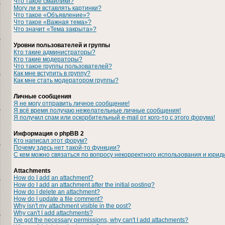
Что такое смайлики?
Могу ли я вставлять картинки?
Что такое «Объявление»?
Что такое «Важная тема»?
Что значит «Тема закрыта»?
Уровни пользователей и группы
Кто такие администраторы?
Кто такие модераторы?
Что такое группы пользователей?
Как мне вступить в группу?
Как мне стать модератором группы?
Личные сообщения
Я не могу отправить личное сообщение!
Я всё время получаю нежелательные личные сообщения!
Я получил спам или оскорбительный e-mail от кого-то с этого форума!
Информация о phpBB 2
Кто написал этот форум?
Почему здесь нет такой-то функции?
С кем можно связаться по вопросу некорректного использования и юрид
Attachments
How do I add an attachment?
How do I add an attachment after the initial posting?
How do I delete an attachment?
How do I update a file comment?
Why isn't my attachment visible in the post?
Why can't I add attachments?
I've got the necessary permissions, why can't I add attachments?