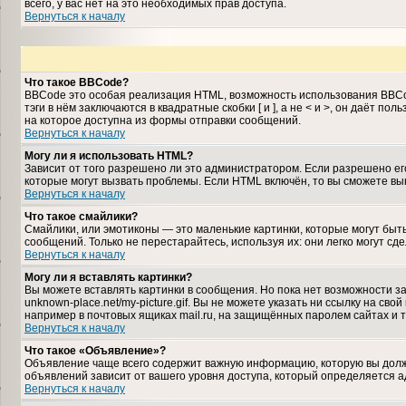
всего, у вас нет на это необходимых прав доступа.
Вернуться к началу
Что такое BBCode?
BBCode это особая реализация HTML, возможность использования BBCo
тэги в нём заключаются в квадратные скобки [ и ], а не < и >, он даё
на которое доступна из формы отправки сообщений.
Вернуться к началу
Могу ли я использовать HTML?
Зависит от того разрешено ли это администратором. Если разрешено его 
которые могут вызвать проблемы. Если HTML включён, то вы сможете вы
Вернуться к началу
Что такое смайлики?
Смайлики, или эмотиконы — это маленькие картинки, которые могут быть
сообщений. Только не перестарайтесь, используя их: они легко могут 
Вернуться к началу
Могу ли я вставлять картинки?
Вы можете вставлять картинки в сообщения. Но пока нет возможности за
unknown-place.net/my-picture.gif. Вы не можете указать ни ссылку на с
например в почтовых ящиках mail.ru, на защищённых паролем сайтах и т
Вернуться к началу
Что такое «Объявление»?
Объявление чаще всего содержит важную информацию, которую вы должн
объявлений зависит от вашего уровня доступа, который определяется 
Вернуться к началу