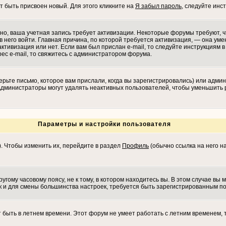
т быть присвоен новый. Для этого кликните на
Я забыл пароль
, следуйте инс
ожно, ваша учетная запись требует активизации. Некоторые форумы требуют,
в него войти. Главная причина, по которой требуется активизация, — она у
ктивизация или нет. Если вам был прислан e-mail, то следуйте инструкциям в 
рес e-mail, то свяжитесь с администратором форума.
рьте письмо, которое вам прислали, когда вы зарегистрировались) или админ
 Администраторы могут удалять неактивных пользователей, чтобы уменьшить 
Параметры и настройки пользователя
). Чтобы изменить их, перейдите в раздел
Профиль
(обычно ссылка на него на
гому часовому поясу, не к тому, в котором находитесь вы. В этом случае вы м
 как и для смены большинства настроек, требуется быть зарегистрированным п
т быть в летнем времени. Этот форум не умеет работать с летним временем, 