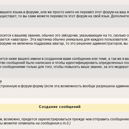
 вашего языка в форуме, или же просто никто не перевёл этот форум на ваш 
существует, то вы сами можете перевести этот форум на свой язык. Дополн
осится к вашему званию, обычно это звёздочки, указывающие на то, сколько 
ается «аватара». Эта картинка обычно уникальна для каждого пользователя. 
 форуме не включена поддержка аватар, то это решение администраторов, вы
тся ниже вашего имени в созданном вами сообщении или теме, а так же в ва
ество сообщений было написано и чтобы идентифицировать определенных по
 сообщениями только для того, чтобы повысить ваше звание, за это модера
?
встроенную в форум форму (если эта возможность вообще разрешена админис
Создание сообщений
ам, возможно, придется зарегистрироваться прежде чем отправить сообщение
ы можете отвечать на сообщения и т.д.
)