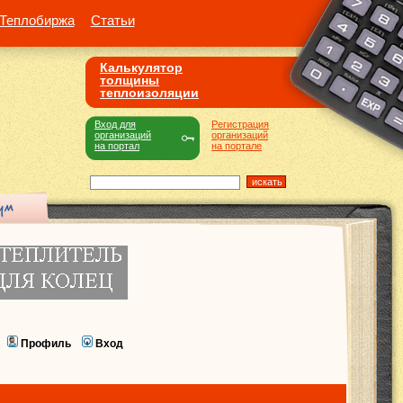
Теплобиржа
Статьи
Калькулятор
толщины
теплоизоляции
Вход для
Регистрация
организаций
организаций
на портал
на портале
Профиль
Вход