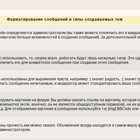
Форматирование сообщений и типы создаваемых тем
de определяется администратором (вы также можете отключить его в каждо
т пользователю больше возможностей в создании сообщений. За дополнительно
использовать, то, скорее всего, работать будут лишь несколько тэгов. Это с
ключить его для конкретного сообщения при создании этого сообщения.
 использованы для выражения чувств, например :) значит радость, :( значит 
сделать сообщение нечитаемым, и модератор может отредактировать ваше соо
гружать картинки на форум. Вы должны указать ссылку на картинку, которая 
вой компьютер (если, конечно, он не является общедоступным сервером), ни н
.д. Для отображения картинки в сообщении используйте тэг [img] BBCode или
ы прочесть как можно скорее. Объявления всегда находится в самом верху 
администратором.