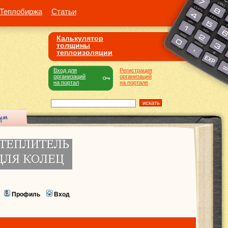
Теплобиржа
Статьи
Калькулятор
толщины
теплоизоляции
Вход для
Регистрация
организаций
организаций
на портал
на портале
Профиль
Вход