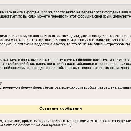
 вашего языка в форуме, или же просто никто не перевёл этот форум на ваш 
существует, то вы сами можете перевести этот форум на свой язык. Дополн
осится к вашему званию, обычно это звёздочки, указывающие на то, сколько 
ается «аватара». Эта картинка обычно уникальна для каждого пользователя. 
 форуме не включена поддержка аватар, то это решение администраторов, вы
тся ниже вашего имени в созданном вами сообщении или теме, а так же в ва
ество сообщений было написано и чтобы идентифицировать определенных по
 сообщениями только для того, чтобы повысить ваше звание, за это модера
?
встроенную в форум форму (если эта возможность вообще разрешена админис
Создание сообщений
ам, возможно, придется зарегистрироваться прежде чем отправить сообщение
ы можете отвечать на сообщения и т.д.
)