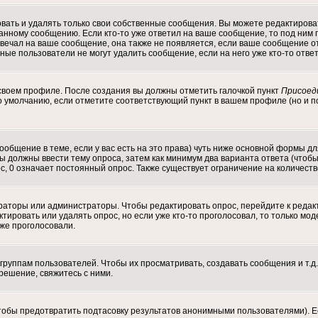
ать и удалять только свои собственные сообщения. Вы можете редактироват
данному сообщению. Если кто-то уже ответил на ваше сообщение, то под ним 
отвечал на ваше сообщение, она также не появляется, если ваше сообщение
ычные пользователи не могут удалить сообщение, если на него уже кто-то отве
 своем профиле. После создания вы должны отметить галочкой пункт
Присоед
 умолчанию, если отметите соответствующий пункт в вашем профиле (но и п
 сообщение в теме, если у вас есть на это права) чуть ниже основной формы
 Вы должны ввести тему опроса, затем как минимум два варианта ответа (чтоб
с, 0 означает постоянный опрос. Также существует ограничение на количест
ераторы или администраторы. Чтобы редактировать опрос, перейдите к редак
актировать или удалять опрос, но если уже кто-то проголосовал, то только м
уже проголосовали.
уппам пользователей. Чтобы их просматривать, создавать сообщения и т.д.
ешение, свяжитесь с ними.
тобы предотвратить подтасовку результатов анонимными пользователями). Ес