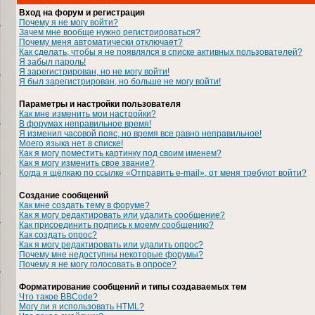
Вход на форум и регистрация
Почему я не могу войти?
Зачем мне вообще нужно регистрироваться?
Почему меня автоматически отключает?
Как сделать, чтобы я не появлялся в списке активных пользователей?
Я забыл пароль!
Я зарегистрирован, но не могу войти!
Я был зарегистрирован, но больше не могу войти!
Параметры и настройки пользователя
Как мне изменить мои настройки?
В форумах неправильное время!
Я изменил часовой пояс, но время все равно неправильное!
Моего языка нет в списке!
Как я могу поместить картинку под своим именем?
Как я могу изменить свое звание?
Когда я щёлкаю по ссылке «Отправить e-mail», от меня требуют войти?
Создание сообщений
Как мне создать тему в форуме?
Как я могу редактировать или удалить сообщение?
Как присоединить подпись к моему сообщению?
Как создать опрос?
Как я могу редактировать или удалить опрос?
Почему мне недоступны некоторые форумы?
Почему я не могу голосовать в опросе?
Форматирование сообщений и типы создаваемых тем
Что такое BBCode?
Могу ли я использовать HTML?