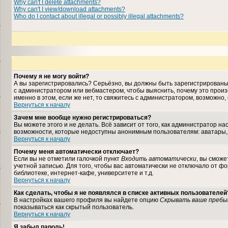
Why can't I delete attachments?
Why can't I view/download attachments?
Who do I contact about illegal or possibly illegal attachments?
Почему я не могу войти?
А вы зарегистрировались? Серьёзно, вы должны быть зарегистрированы, 
с администратором или вебмастером, чтобы выяснить, почему это произ
именно в этом, если же нет, то свяжитесь с администратором, возможно
Вернуться к началу
Зачем мне вообще нужно регистрироваться?
Вы можете этого и не делать. Всё зависит от того, как администратор 
возможности, которые недоступны анонимным пользователям: аватары, лич
Вернуться к началу
Почему меня автоматически отключает?
Если вы не отметили галочкой пункт
Входить автоматически
, вы сможе
учетной записью. Для того, чтобы вас автоматически не отключало от ф
библиотеке, интернет-кафе, университете и т.д.
Вернуться к началу
Как сделать, чтобы я не появлялся в списке активных пользователей
В настройках вашего профиля вы найдете опцию
Скрывать ваше пребы
показываться как скрытый пользователь.
Вернуться к началу
Я забыл пароль!