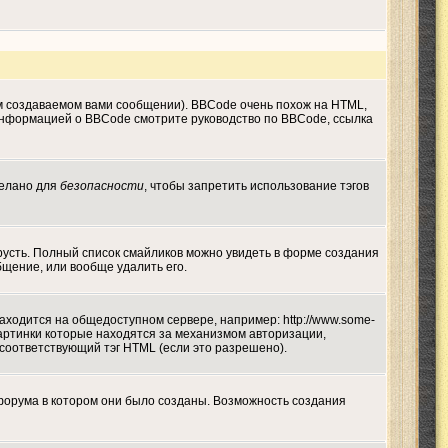
м создаваемом вами сообщении). BBCode очень похож на HTML,
й информацией о BBCode смотрите руководство по BBCode, ссылка
делано для
безопасности
, чтобы запретить использование тэгов
грусть. Полный список смайликов можно увидеть в форме создания
бщение, или вообще удалить его.
находится на общедоступном сервере, например: http://www.some-
а картинки которые находятся за механизмом авторизации,
 соответствующий тэг HTML (если это разрешено).
форума в котором они было созданы. Возможность создания