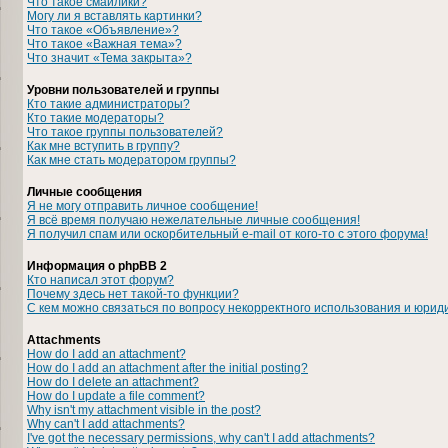
Что такое смайлики?
Могу ли я вставлять картинки?
Что такое «Объявление»?
Что такое «Важная тема»?
Что значит «Тема закрыта»?
Уровни пользователей и группы
Кто такие администраторы?
Кто такие модераторы?
Что такое группы пользователей?
Как мне вступить в группу?
Как мне стать модератором группы?
Личные сообщения
Я не могу отправить личное сообщение!
Я всё время получаю нежелательные личные сообщения!
Я получил спам или оскорбительный e-mail от кого-то с этого форума!
Информация о phpBB 2
Кто написал этот форум?
Почему здесь нет такой-то функции?
С кем можно связаться по вопросу некорректного использования и юрид
Attachments
How do I add an attachment?
How do I add an attachment after the initial posting?
How do I delete an attachment?
How do I update a file comment?
Why isn't my attachment visible in the post?
Why can't I add attachments?
I've got the necessary permissions, why can't I add attachments?