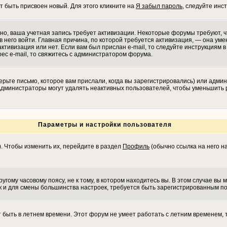
т быть присвоен новый. Для этого кликните на
Я забыл пароль
, следуйте инс
ожно, ваша учетная запись требует активизации. Некоторые форумы требуют,
в него войти. Главная причина, по которой требуется активизация, — она у
ктивизация или нет. Если вам был прислан e-mail, то следуйте инструкциям в 
рес e-mail, то свяжитесь с администратором форума.
рьте письмо, которое вам прислали, когда вы зарегистрировались) или админ
 Администраторы могут удалять неактивных пользователей, чтобы уменьшить 
Параметры и настройки пользователя
). Чтобы изменить их, перейдите в раздел
Профиль
(обычно ссылка на него на
гому часовому поясу, не к тому, в котором находитесь вы. В этом случае вы м
 как и для смены большинства настроек, требуется быть зарегистрированным п
т быть в летнем времени. Этот форум не умеет работать с летним временем, 