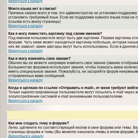
Вернуться к началу
Моего языка нет в списке!
Причина скорее всего в том, что администратор не установил поддержку
установить требуемый язык. Если же поддержки нужного языка пока не 
(ссылка есть внизу страницы)
Вернуться к началу
Как я могу поместить картинку под своим именем?
Под именем пользователя могут быть две картинки. Первая картинка отн
форуме. Чуть ниже может находиться картинка побольше, которая назыв
них же зависит, какие аватары могут быть использованы. Если в данном
Вернуться к началу
Как я могу изменить свое звание?
Обычно вы не можете напрямую изменить свое звание (звание отображае
Большинство форумов используют звания, чтобы показать какое колич
иметь специальные звания. Пожалуйста, не засоряйте форум ненужными
отправленных вами сообщений.
Вернуться к началу
Когда я щёлкаю по ссылке «Отправить e-mail», от меня требуют войти
Только зарегистрированные пользователи могут посылать e-mail через 
злоупотребления системой e-mail анонимными пользователями.
Вернуться к началу
Как мне создать тему в форуме?
Легко, щёлкните по соответствующей кнопке в окне форума или темы. В
страницы форума и темы (
Вы можете начинать темы в этом форуме, В
Вернуться к началу