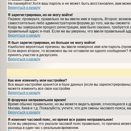
Не паникуйте! Хотя ваш пароль и не может быть восстановлен, вам може
Вернуться к началу
Я зарегистрирован, но не могу войти!
Первое: проверьте, правильно ли вы ввели имя и пароль. Второе: возм
самостоятельно либо администратором форума до того, как вы сможете 
Когда вы завершали процесс регистрации, вам было сказано, требуется а
правильный адрес e-mail. Если же вы уверены, что ввели правильный ад
Вернуться к началу
Я был зарегистрирован, но больше не могу войти!
Наиболее вероятные причины: вы ввели неверное имя или пароль (прове
Если верно второе, то возможно вы не оставили ни одного сообщения?
принять участие в дискуссиях.
Вернуться к началу
Как мне изменить мои настройки?
Все ваши настройки хранятся в базе данных (если вы зарегистрированы
можете изменить все свои настройки
Вернуться к началу
В форумах неправильное время!
Время обычно правильное, но вы можете видеть время, относящееся к дру
Москва, Киев и т.д. Пожалуйста, учтите, что для смены часового пояса,
Вернуться к началу
Я изменил часовой пояс, но время все равно неправильное!
Если вы уверены, что указали часовой пояс правильно, то причина може
разница в один час с реальным временем.