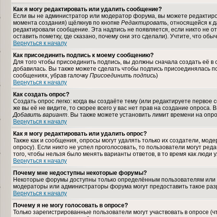
Как я могу редактировать или удалить сообщение?
Если вы не администратор или модератор форума, вы можете редактиров
момента создания) щёлкнув по кнопке
Редактировать
, относящейся к 
редактировали сообщение. Эта надпись не появляется, если никто не 
оставить пометку, где сказано, почему они это сделали). Учтите, что об
Вернуться к началу
Как присоединить подпись к моему сообщению?
Для того чтобы присоединить подпись, вы должны сначала создать её в
добавилась. Вы также можете сделать чтобы подпись присоединялась по
сообщениях, убрав галочку
Присоединить подпись
)
Вернуться к началу
Как создать опрос?
Создать опрос легко: когда вы создаёте тему (или редактируете первое
же вы её не видите, то скорее всего у вас нет прав на создание опроса.
Добавить вариант
. Вы также можете установить лимит времени на опро
Вернуться к началу
Как я могу редактировать или удалить опрос?
Также как и сообщения, опросы могут удалять только их создатели, мод
опросу). Если никто не успел проголосовать, то пользователи могут ред
того, чтобы нельзя было менять варианты ответов, в то время как люди 
Вернуться к началу
Почему мне недоступны некоторые форумы?
Некоторые форумы доступны только определённым пользователям или гр
модераторы или администраторы форума могут предоставить такое разр
Вернуться к началу
Почему я не могу голосовать в опросе?
Только зарегистрированные пользователи могут участвовать в опросе (ч