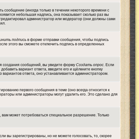
ь сообщение (иногда только в течении некоторого времени с
появится небольшая надпись, она показывает сколько раз вы
 отредактировал администратор или модератор (они должны сами
тил.
инить подпись
в форме отправки сообщения, чтобы подпись
осле этого вы сможете отключить подпись в определенных
 для создания сообщений, вы увидите форму
Создать опрос
. Если
ы добавить вариант ответа, введите его и щёлкните кнопку
во вариантов ответа, оно устанавливается администратором.
тированию первого сообщения в теме (оно всегда относится к
одераторы или администраторы могут удалить его. Это сделано для
, вам может потребоваться специальное разрешение. Только
ли вы зарегистрированы, но не можете голосовать, то, скорее