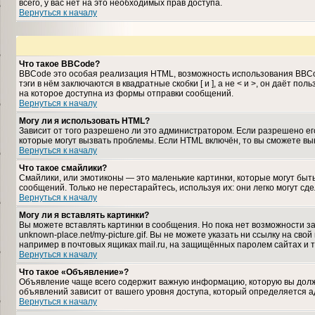
всего, у вас нет на это необходимых прав доступа.
Вернуться к началу
Что такое BBCode?
BBCode это особая реализация HTML, возможность использования BBCo
тэги в нём заключаются в квадратные скобки [ и ], а не < и >, он даё
на которое доступна из формы отправки сообщений.
Вернуться к началу
Могу ли я использовать HTML?
Зависит от того разрешено ли это администратором. Если разрешено его 
которые могут вызвать проблемы. Если HTML включён, то вы сможете вы
Вернуться к началу
Что такое смайлики?
Смайлики, или эмотиконы — это маленькие картинки, которые могут быть
сообщений. Только не перестарайтесь, используя их: они легко могут 
Вернуться к началу
Могу ли я вставлять картинки?
Вы можете вставлять картинки в сообщения. Но пока нет возможности за
unknown-place.net/my-picture.gif. Вы не можете указать ни ссылку на с
например в почтовых ящиках mail.ru, на защищённых паролем сайтах и т
Вернуться к началу
Что такое «Объявление»?
Объявление чаще всего содержит важную информацию, которую вы должн
объявлений зависит от вашего уровня доступа, который определяется 
Вернуться к началу