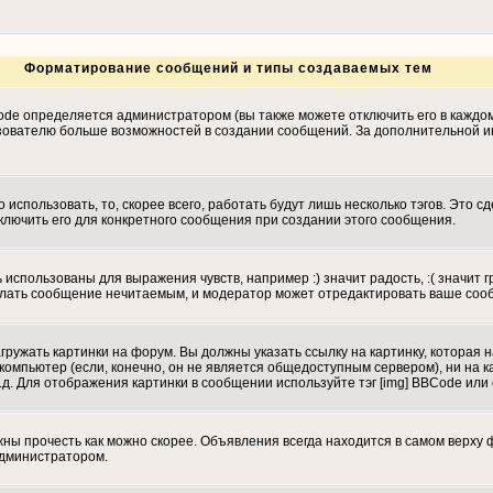
Форматирование сообщений и типы создаваемых тем
de определяется администратором (вы также можете отключить его в каждо
т пользователю больше возможностей в создании сообщений. За дополнительно
использовать, то, скорее всего, работать будут лишь несколько тэгов. Это с
ключить его для конкретного сообщения при создании этого сообщения.
 использованы для выражения чувств, например :) значит радость, :( значит 
сделать сообщение нечитаемым, и модератор может отредактировать ваше соо
гружать картинки на форум. Вы должны указать ссылку на картинку, которая 
вой компьютер (если, конечно, он не является общедоступным сервером), ни н
.д. Для отображения картинки в сообщении используйте тэг [img] BBCode или
ы прочесть как можно скорее. Объявления всегда находится в самом верху 
администратором.