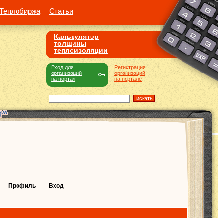
Теплобиржа
Статьи
Калькулятор
толщины
теплоизоляции
Вход для
Регистрация
организаций
организаций
на портал
на портале
Профиль
Вход