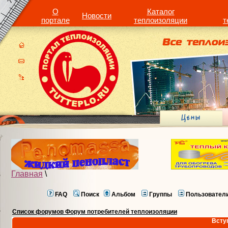
О
Каталог
Новости
портале
теплоизоляции
т
Главная
\
FAQ
Поиск
Альбом
Группы
Пользовател
Список форумов Форум потребителей теплоизоляции
Всту