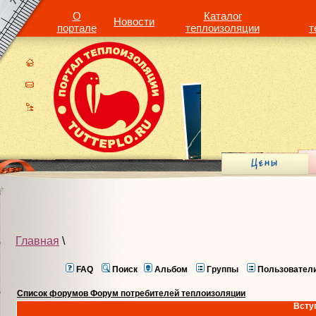
О
Каталог
Новости
портале
теплоизоляции
т
Главная
\
FAQ
Поиск
Альбом
Группы
Пользовател
Список форумов Форум потребителей теплоизоляции
Всту