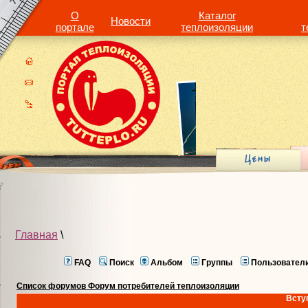
О
Каталог
Новости
портале
теплоизоляции
т
Главная
\
FAQ
Поиск
Альбом
Группы
Пользовател
Список форумов Форум потребителей теплоизоляции
Всту