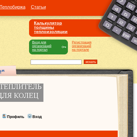
Теплобиржа
Статьи
Калькулятор
толщины
теплоизоляции
Вход для
Регистрация
организаций
организаций
на портал
на портале
Профиль
Вход