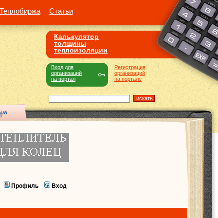
Теплобиржа
Статьи
Калькулятор
толщины
теплоизоляции
Вход для
Регистрация
организаций
организаций
на портал
на портале
Профиль
Вход