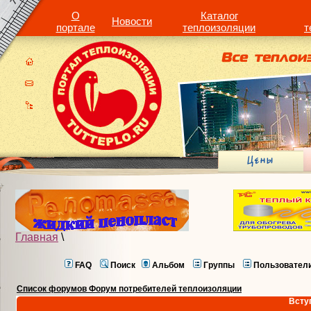
О
Каталог
Новости
портале
теплоизоляции
т
Главная
\
FAQ
Поиск
Альбом
Группы
Пользовател
Список форумов Форум потребителей теплоизоляции
Всту