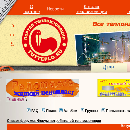
О
Каталог
Новости
портале
теплоизоляции
т
Главная
\
FAQ
Поиск
Альбом
Группы
Пользовател
Список форумов Форум потребителей теплоизоляции
Всту