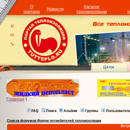
О
Каталог
Новости
портале
теплоизоляции
т
Главная
\
FAQ
Поиск
Альбом
Группы
Пользовател
Список форумов Форум потребителей теплоизоляции
Всту