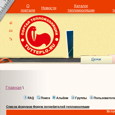
О
Каталог
Новости
портале
теплоизоляции
т
Главная
\
FAQ
Поиск
Альбом
Группы
Пользовател
Список форумов Форум потребителей теплоизоляции
Всту