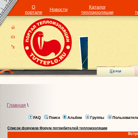
О
Каталог
Новости
портале
теплоизоляции
т
Главная
\
FAQ
Поиск
Альбом
Группы
Пользовател
Список форумов Форум потребителей теплоизоляции
Всту