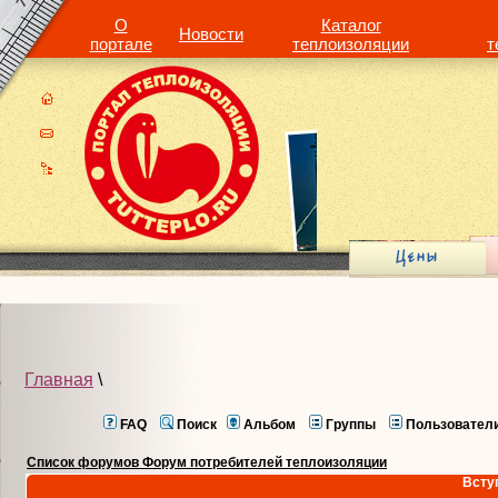
О
Каталог
Новости
портале
теплоизоляции
т
Главная
\
FAQ
Поиск
Альбом
Группы
Пользовател
Список форумов Форум потребителей теплоизоляции
Всту