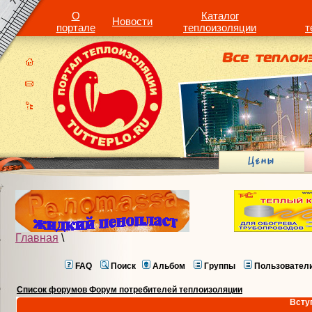
О
Каталог
Новости
портале
теплоизоляции
т
Главная
\
FAQ
Поиск
Альбом
Группы
Пользовател
Список форумов Форум потребителей теплоизоляции
Всту