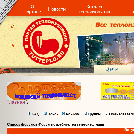
О
Каталог
Новости
портале
теплоизоляции
т
Главная
\
FAQ
Поиск
Альбом
Группы
Пользовател
Список форумов Форум потребителей теплоизоляции
Всту