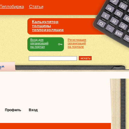
Теплобиржа
Статьи
Калькулятор
толщины
теплоизоляции
Вход для
Регистрация
организаций
организаций
на портал
на портале
Профиль
Вход