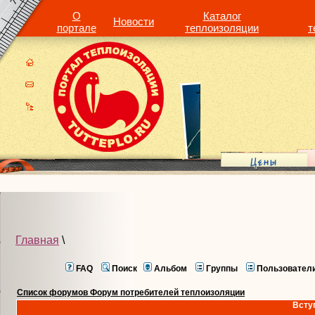
О
Каталог
Новости
портале
теплоизоляции
т
Главная
\
FAQ
Поиск
Альбом
Группы
Пользовател
Список форумов Форум потребителей теплоизоляции
Всту