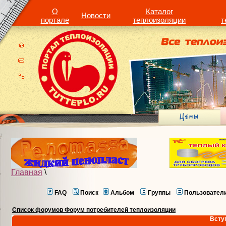
О
Каталог
Новости
портале
теплоизоляции
т
Главная
\
FAQ
Поиск
Альбом
Группы
Пользовател
Список форумов Форум потребителей теплоизоляции
Всту