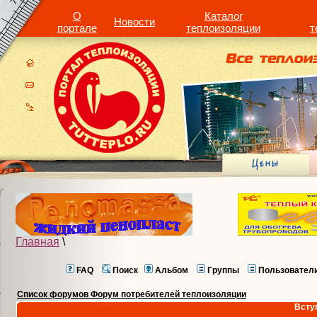
О
Каталог
Новости
портале
теплоизоляции
т
Главная
\
FAQ
Поиск
Альбом
Группы
Пользовател
Список форумов Форум потребителей теплоизоляции
Всту